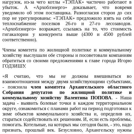
нагрузок, из-за чего котлы «ТЭПАК» частично работают в
убыток. А «Архоблэнерго» доказывает, что вовремя
уведомило об этом поставщика. Разногласия сторон до сих
пор не урегулированы: «ТЭПАК» предложило взять на себя
теплоснабжение поселков 26-го и 27-го лесозаводов.
«Архоблэнерго» возражает, ссылаясь на то, что стоимость
гигакалории у конкурента выше (4300 и 4500 рублей
соответственно).
Члены комитета по жилищной политике и коммунальному
хозяйству выслушали обе стороны и посоветовали компаниям
обратиться со своими предложениями к главе города Игорю
ГОДЗИШУ.
«Я считаю, что мы не должны вмешиваться во
взаимоотношения между двумя хозяйствующими субъектами,
- пояснила
член комитета Архангельского областного
Собрания депутатов по жилищной политике и
коммунальному хозяйству Валентина ПОПОВА
. - Наша
задача - выявить болевые точки в каждом территориальном
округе, ознакомиться с планами работ на период подготовки к
зиме объектов коммунального хозяйства и, определив их,
стараться содействовать их решениям. И, если есть проблемы,
помогать. Котельные, на которых мы сегодня были, - это, надо
признать, прошлый век. Безусловно, Архангельску нужны