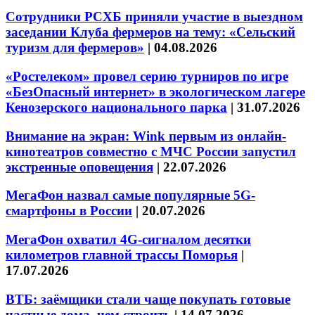
Сотрудники РСХБ приняли участие в выездном
заседании Клуба фермеров на тему: «Сельский
туризм для фермеров»
|
04.08.2026
«Ростелеком» провел серию турниров по игре
«БезОпасный интернет» в экологическом лагере
Кенозерского национального парка
|
31.07.2026
Внимание на экран: Wink первым из онлайн-
кинотеатров совместно с МЧС России запустил
экстренные оповещения
|
22.07.2026
МегаФон назвал самые популярные 5G-
смартфоны в России
|
20.07.2026
МегаФон охватил 4G-сигналом десятки
километров главной трассы Поморья
|
17.07.2026
ВТБ: заёмщики стали чаще покупать готовые
частные дома, чем строить
|
14.07.2026