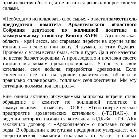
правительству области, а не пытаться решить вопрос своими
силами.
«Необходимо использовать свое сырье, - отметил
заместитель
председателя комитета Архангельского областного
Собрания депутатов по жилищной политике и
коммунальному хозяйству Виктор ЗАРЯ
. - Архангельская
область - край лесов, мы стараемся перейти на другие виды
топлива — пеллеты или щепу. Я думаю, за этим будущее.
Проблема с углем всегда была, есть и будет. Да и его качество
не всегда бывает хорошим. А производство и поставки своего
топлива мы можем проконтролировать. У нас есть свои
котельные, своя добыча, переработка древесины. Если
совместить все это на уровне правительства области и
правильно спланировать, топливом себя обеспечим. Мы эту
ситуацию возьмем под контроль».
Еще одним активно обсуждаемым вопросом встречи стало
обращение в комитет по жилищной политике и
коммунальному хозяйству ООО «Теплоэнергетическое
предприятие архангельских котельных» («ТЭПАК»), в
ведении которого находится котельная «ЛДК-3». «ТЭПАК»
заключило договор с «Архоблэнерго» о поставке горячей
воды. В обращении к депутатам предприятие утверждает, что
энергетическая компания отказалась от части тепловых