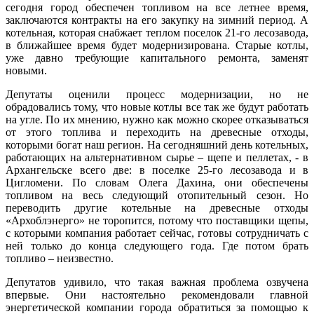
сегодня город обеспечен топливом на все летнее время,
заключаются контракты на его закупку на зимний период. А
котельная, которая снабжает теплом поселок 21-го лесозавода,
в ближайшее время будет модернизирована. Старые котлы,
уже давно требующие капитального ремонта, заменят
новыми.
Депутаты оценили процесс модернизации, но не
обрадовались тому, что новые котлы все так же будут работать
на угле. По их мнению, нужно как можно скорее отказываться
от этого топлива и переходить на древесные отходы,
которыми богат наш регион. На сегодняшний день котельных,
работающих на альтернативном сырье – щепе и пеллетах, - в
Архангельске всего две: в поселке 25-го лесозавода и в
Цигломени. По словам Олега Дахина, они обеспечены
топливом на весь следующий отопительный сезон. Но
переводить другие котельные на древесные отходы
«Архоблэнерго» не торопится, потому что поставщики щепы,
с которыми компания работает сейчас, готовы сотрудничать с
ней только до конца следующего года. Где потом брать
топливо – неизвестно.
Депутатов удивило, что такая важная проблема озвучена
впервые. Они настоятельно рекомендовали главной
энергетической компании города обратиться за помощью к