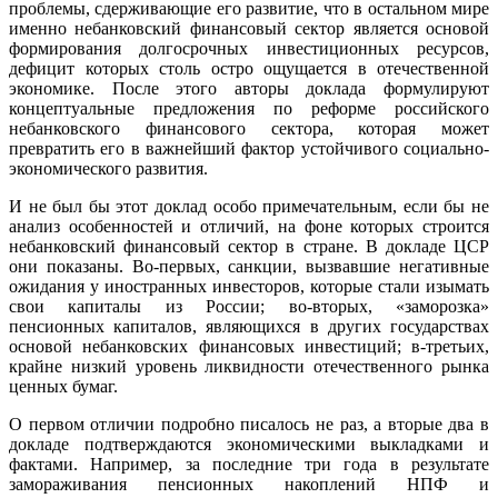
проблемы, сдерживающие его развитие, что в остальном мире
именно небанковский финансовый сектор является основой
формирования долгосрочных инвестиционных ресурсов,
дефицит которых столь остро ощущается в отечественной
экономике. После этого авторы доклада формулируют
концептуальные предложения по реформе российского
небанковского финансового сектора, которая может
превратить его в важнейший фактор устойчивого социально-
экономического развития.
И не был бы этот доклад особо примечательным, если бы не
анализ особенностей и отличий, на фоне которых строится
небанковский финансовый сектор в стране. В докладе ЦСР
они показаны. Во-первых, санкции, вызвавшие негативные
ожидания у иностранных инвесторов, которые стали изымать
свои капиталы из России; во-вторых, «заморозка»
пенсионных капиталов, являющихся в других государствах
основой небанковских финансовых инвестиций; в-третьих,
крайне низкий уровень ликвидности отечественного рынка
ценных бумаг.
О первом отличии подробно писалось не раз, а вторые два в
докладе подтверждаются экономическими выкладками и
фактами. Например, за последние три года в результате
замораживания пенсионных накоплений НПФ и