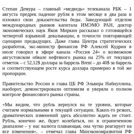
Степан Демура – главный «медведь» телеканала РБК – 1
августа предрек падение рубля в этом месяце в два раза и
изложил свои доказательства беды. Заведующий отделом
международных рынков капитала ИМЭМО РАН, доктор
экономических наук Яков Миркин рассказал о готовящейся
четвертой взрывной девальвации, в точности повторяющей
сценарии предыдущих. Даже глава Центра стратегических
разработок, экс-министр финансов РФ Алексей Кудрин в
июле говорил в эфире канала «Россия 24» о возможном
августовском обвале нефтяного рынка на 25% от текущих
отметок – с 52,12$ доллара за баррель Brent – до 40$ за баррель
и соответствующем росте курса доллара примерно в той же
пропорции.
Правительство России и глава ЦБ РФ Эльвира Набиуллина,
наоборот, демонстрировали оптимизм и уверяли о полном
контроле финансового рынка страны.
«Мы видим, что рубль вернулся на те уровни, которые
считаем нормальными в текущей ситуации. Каких-то резких,
драматических изменений здесь абсолютно ждать не стоит.
Рубль, конечно же, будет колебаться, но в ограниченном
диапазоне – у нас валюта плавающая, она чутко реагирует на
все изменения», – отмечал глава Минэкономразвития РФ