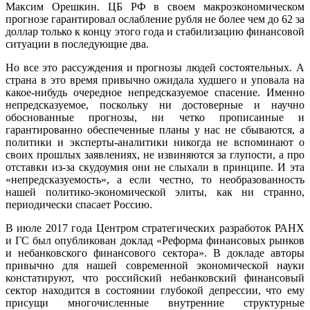
Максим Орешкин. ЦБ РФ в своем макроэкономическом
прогнозе гарантировал ослабление рубля не более чем до 62 за
доллар только к концу этого года и стабилизацию финансовой
ситуации в последующие два.
Но все это рассуждения и прогнозы людей состоятельных. А
страна в это время привычно ожидала худшего и уповала на
какое-нибудь очередное непредсказуемое спасение. Именно
непредсказуемое, поскольку ни достоверные и научно
обоснованные прогнозы, ни четко прописанные и
гарантированно обеспеченные планы у нас не сбываются, а
политики и эксперты-аналитики никогда не вспоминают о
своих прошлых заявлениях, не извиняются за глупости, а про
отставки из-за скудоумия они не слыхали в принципе. И эта
«непредсказуемость», а если честно, то необразованность
нашей политико-экономической элиты, как ни странно,
периодически спасает Россию.
В июле 2017 года Центром стратегических разработок РАНХ
и ГС был опубликован доклад «Реформа финансовых рынков
и небанковского финансового сектора». В докладе авторы
привычно для нашей современной экономической науки
констатируют, что российский небанковский финансовый
сектор находится в состоянии глубокой депрессии, что ему
присущи многочисленные внутренние структурные