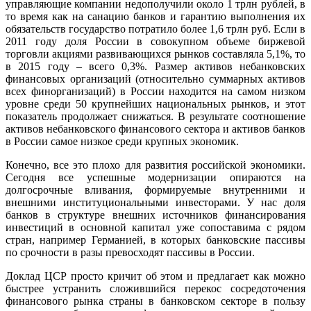
управляющие компании недополучили около 1 трлн рублей, в
то время как на санацию банков и гарантию выполнения их
обязательств государство потратило более 1,6 трлн руб. Если в
2011 году доля России в совокупном объеме биржевой
торговли акциями развивающихся рынков составляла 5,1%, то
в 2015 году – всего 0,3%. Размер активов небанковских
финансовых организаций (относительно суммарных активов
всех финорганизаций) в России находится на самом низком
уровне среди 50 крупнейших национальных рынков, и этот
показатель продолжает снижаться. В результате соотношение
активов небанковского финансового сектора и активов банков
в России самое низкое среди крупных экономик.
Конечно, все это плохо для развития российской экономики.
Сегодня все успешные модернизации опираются на
долгосрочные вливания, формируемые внутренними и
внешними институциональными инвесторами. У нас доля
банков в структуре внешних источников финансирования
инвестиций в основной капитал уже сопоставима с рядом
стран, например Германией, в которых банковские пассивы
по срочности в разы превосходят пассивы в России.
Доклад ЦСР просто кричит об этом и предлагает как можно
быстрее устранить сложившийся перекос сосредоточения
финансового рынка страны в банковском секторе в пользу