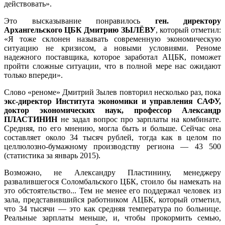
действовать».
Это высказывание понравилось
ген. директору
Архангельского ЦБК Дмитрию ЗЫЛЁВУ
, который отметил:
«Я тоже склонен называть современную экономическую
ситуацию не кризисом, а новыми условиями. Реноме
надежного поставщика, которое заработал АЦБК, поможет
пройти сложные ситуации, что в полной мере нас ожидают
только впереди».
Слово «реноме» Дмитрий Зылев повторил несколько раз, пока
экс-директор Института экономики и управления САФУ,
доктор экономических наук, профессор Александр
ПЛАСТИНИН
не задал вопрос про зарплаты на комбинате.
Средняя, по его мнению, могла быть и больше. Сейчас она
составляет около 34 тысяч рублей, тогда как в целом по
целлюлозно-бумажному производству региона — 43 500
(статистика за январь 2015).
Возможно, не Александру Пластинину, менеджеру
развалившегося Соломбальского ЦБК, стоило бы намекать на
это обстоятельство... Тем не менее его поддержал человек из
зала, представившийся работником АЦБК, который отметил,
что 34 тысячи — это как средняя температура по больнице.
Реальные зарплаты меньше, и, чтобы прокормить семью,