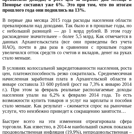
Поморье составил уже 6%. Это при том, что по итогам
прошлого года они поднялись на 13%.
В первые два месяца 2015 года расходы населения области
превалировали над доходами. Так было и в прошлые годы, но
с небольшой разницей — до 1 млрд рублей. В этом году
расхождение значительнее – более 5,5 млрд. Как отмечается в
данных Архангельскстата (все они приведены без учета
НАО), почти в два раза в сравнении с прошлым годом
увеличился отток средств со счетов и вкладов, денег на руках
стало меньше.
В условиях колоссальной закредитованности населения, роста
цен, платежеспособность резко сократилась. Среднемесячная
начисленная заработная плата в Архангельской области в
январе составила 33 600 рублей (рост на 7,3% к январю 2014
г.). При этом за февраль реальные располагаемые доходы
населения упали на 6,2% к февралю 2014 года. То есть
возможности купить товаров и услуг на зарплаты и пособия
стало меньше. Как результат - сжимается спрос на рыночные
услуги, что неизбежно приведет к сокращению занятости…
Быстрее всего на эти изменения отреагировала сфера
торговли. Как известно, в 2014-м наибольший скачок показала
продовольственная инфляция (19,9%), непродовольственная –