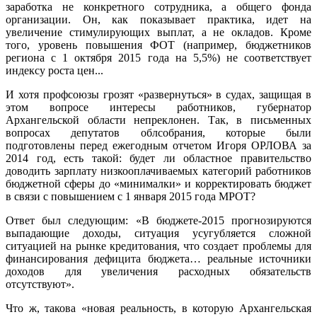
заработка не конкретного сотрудника, а общего фонда
организации. Он, как показывает практика, идет на
увеличение стимулирующих выплат, а не окладов. Кроме
того, уровень повышения ФОТ (например, бюджетников
региона с 1 октября 2015 года на 5,5%) не соответствует
индексу роста цен...
И хотя профсоюзы грозят «развернуться» в судах, защищая в
этом вопросе интересы работников, губернатор
Архангельской области непреклонен. Так, в письменных
вопросах депутатов облсобрания, которые были
подготовлены перед ежегодным отчетом Игоря ОРЛОВА за
2014 год, есть такой: будет ли областное правительство
доводить зарплату низкооплачиваемых категорий работников
бюджетной сферы до «минималки» и корректировать бюджет
в связи с повышением с 1 января 2015 года МРОТ?
Ответ был следующим: «В бюджете-2015 прогнозируются
выпадающие доходы, ситуация усугубляется сложной
ситуацией на рынке кредитования, что создает проблемы для
финансирования дефицита бюджета… реальные источники
доходов для увеличения расходных обязательств
отсутствуют».
Что ж, такова «новая реальность, в которую Архангельская