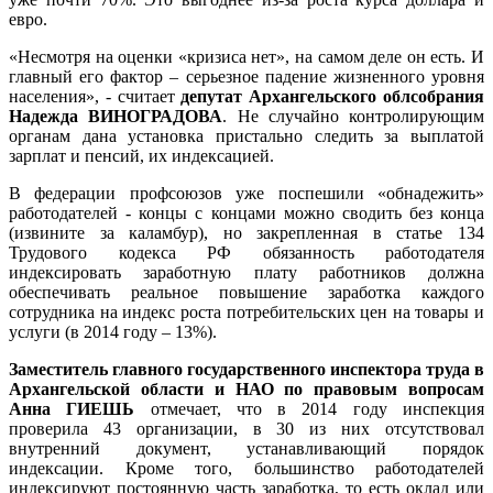
евро.
«Несмотря на оценки «кризиса нет», на самом деле он есть. И
главный его фактор – серьезное падение жизненного уровня
населения», - считает
депутат Архангельского облсобрания
Надежда ВИНОГРАДОВА
. Не случайно контролирующим
органам дана установка пристально следить за выплатой
зарплат и пенсий, их индексацией.
В федерации профсоюзов уже поспешили «обнадежить»
работодателей - концы с концами можно сводить без конца
(извините за каламбур), но закрепленная в статье 134
Трудового кодекса РФ обязанность работодателя
индексировать заработную плату работников должна
обеспечивать реальное повышение заработка каждого
сотрудника на индекс роста потребительских цен на товары и
услуги (в 2014 году – 13%).
Заместитель главного государственного инспектора труда в
Архангельской области и НАО по правовым вопросам
Анна ГИЕШЬ
отмечает, что в 2014 году инспекция
проверила 43 организации, в 30 из них отсутствовал
внутренний документ, устанавливающий порядок
индексации. Кроме того, большинство работодателей
индексируют постоянную часть заработка, то есть оклад или