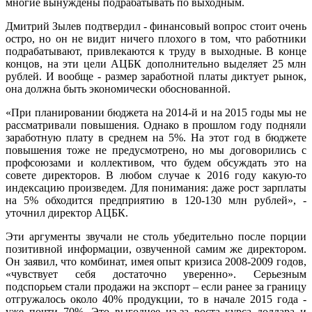
многие вынуждены подрабатывать по выходным.
Дмитрий Зылев подтвердил - финансовый вопрос стоит очень
остро, но он не видит ничего плохого в том, что работники
подрабатывают, привлекаются к труду в выходные. В конце
концов, на эти цели АЦБК дополнительно выделяет 25 млн
рублей. И вообще - размер заработной платы диктует рынок,
она должна быть экономически обоснованной.
«При планировании бюджета на 2014-й и на 2015 годы мы не
рассматривали повышения. Однако в прошлом году подняли
заработную плату в среднем на 5%. На этот год в бюджете
повышения тоже не предусмотрено, но мы договорились с
профсоюзами и коллективом, что будем обсуждать это на
совете директоров. В любом случае к 2016 году какую-то
индексацию произведем. Для понимания: даже рост зарплаты
на 5% обходится предприятию в 120-130 млн рублей», -
уточнил директор АЦБК.
Эти аргументы звучали не столь убедительно после порции
позитивной информации, озвученной самим же директором.
Он заявил, что комбинат, имея опыт кризиса 2008-2009 годов,
«чувствует себя достаточно уверенно». Серьезным
подспорьем стали продажи на экспорт – если ранее за границу
отгружалось около 40% продукции, то в начале 2015 года -
уже почти 70%. Это выгоднее из-за роста курса доллара и