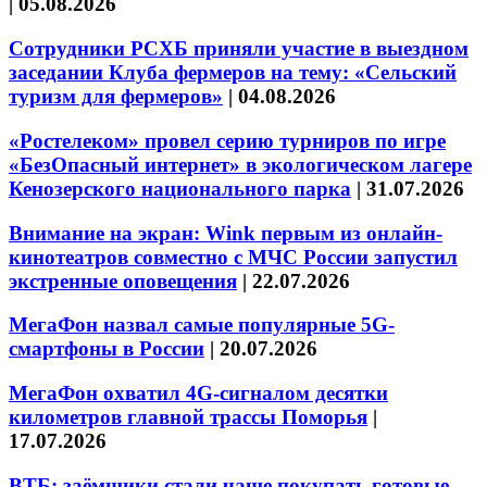
|
05.08.2026
Сотрудники РСХБ приняли участие в выездном
заседании Клуба фермеров на тему: «Сельский
туризм для фермеров»
|
04.08.2026
«Ростелеком» провел серию турниров по игре
«БезОпасный интернет» в экологическом лагере
Кенозерского национального парка
|
31.07.2026
Внимание на экран: Wink первым из онлайн-
кинотеатров совместно с МЧС России запустил
экстренные оповещения
|
22.07.2026
МегаФон назвал самые популярные 5G-
смартфоны в России
|
20.07.2026
МегаФон охватил 4G-сигналом десятки
километров главной трассы Поморья
|
17.07.2026
ВТБ: заёмщики стали чаще покупать готовые