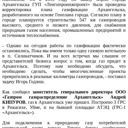
Архангельска ГУП «Ленгипроинжпроект» была проведена
корректировка плана газификации Архангельска,
разработанного на основе Генплана города. Согласно плану в
городе планируется строительство 547 км газопроводов
высокого, среднего и низкого давления, для снабжения
природным газом населения, промышленных предприятий и
источников теплоснабжения.
- Однако на сегодня работы по газификации фактически
остановились. Пока мы имеем только одну газовую котельную
в п. Силикатчиков. И на всех встречах мы слышим от
представителей бизнеса вопрос о том, когда газ придет в
Архангельск. Поэтому нам необходимо обсудить, что
необходимо сделать, чтобы многочисленные проекты
превратились в реальные километры газопроводов, - поставил
задачу Игорь Годзиш.
Как сообщил
заместитель генерального директора ООО
«Газпром газораспределение Архангельск» Андрей
КИПУРОВ
, газ в Архангельск уже пришел. Построено 3 ГРС
в Рикасихе, Уйме, и на бывшей площадке АТЭЦ (ГРС-1
«Архангельск»).
Для подключения к природному газу потребителей
центральной части города, Левого берега необходимо