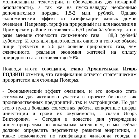
молниезащиты, телеметрии, и оборудования для пожарной
безопасности), а так же на пуско-наладку необходимо
дополнительно порядка 1,5-2 млн. рублей. Однако
экономический эффект от газификации жилых домов
очевиден. Например, тариф на природный газ для населения в
Приморском районе составляет – 6,51 рублей/кубометр, что в
разы меньше стоимости сжиженного газа – 88,3 рублей/
кубометр. И хотя для приготовления одного и того же объема
пищи требуется в 5-6 раз больше природного газа, чем
сжиженного, реальная экономия жителей на оплату
природного газа составляет до 50%.
Подводя итоги совещания,
глава Архангельска Игорь
ГОДЗИШ
отметил, что газификация остается стратегическим
приоритетом для столицы Поморья.
- Экономический эффект очевиден, и это должно стать
стимулом для активного участия в проекте бизнеса: как
производственных предприятий, так и застройщиков. Но для
этого нужна большая совместная работа, конкретные цифры
инвестиций и сроки их окупаемости, - сказал Игорь
Викторович. – Сегодня в повестке дня утверждение
инвестпрограммы по локальным котельным, и мы сейчас
должны определить перспективу развития энергетики, а
также возможности по газификации жилфонда города, и