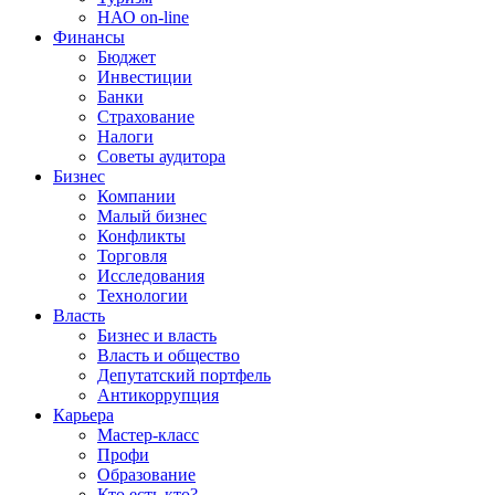
НАО on-line
Финансы
Бюджет
Инвестиции
Банки
Страхование
Налоги
Советы аудитора
Бизнес
Компании
Малый бизнес
Конфликты
Торговля
Исследования
Технологии
Власть
Бизнес и власть
Власть и общество
Депутатский портфель
Антикоррупция
Карьера
Мастер-класс
Профи
Образование
Кто есть кто?