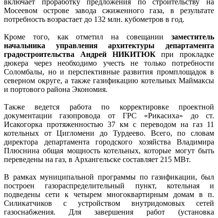
включает проработку предложения по строительству на
Мосеевом острове завода сжиженного газа, в результате
потребность возрастает до 132 млн. кубометров в год.
Кроме того, как отметил на совещании
заместитель
начальника управления архитектуры департамента
градостроительства Андрей НИКИТЮК
при прокладке
дюкера через необходимо учесть не только потребности
Соломбалы, но и перспективные развития промплощадок в
северном округе, а также газификацию котельных Маймаксы
и портового района Экономия.
Также ведется работа по корректировке проектной
документации газопровода от ГРС «Рикасиха» до ст.
Исакогорка протяженностью 37 км с переводом на газ 11
котельных от Цигломени до Турдеево. Всего, по словам
директора департамента городского хозяйства Владимира
Плюснина общая мощность котельных, которые могут быть
переведены на газ, в Архангельске составляет 215 МВт.
В рамках муниципальной программы по газификации, был
построен газораспределительный пункт, котельная и
подведены сети к четырем многоквартирным домам в п.
Силикатчиков с устройством внутридомовых сетей
газоснабжения. Для завершения работ (установка