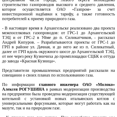
строительство газопроводов высокого и среднего давления,
которое осуществляется ОАО «Газпром» за счет
инвестиционной надбавки к тарифу, а также готовность
потребителей к приему природного газа.
- В настоящее время в Архангельске реализовано два проекта
межпоселковых газопроводов: от ГРС-1 до Архангельской
ТЭЦ и от ГРС-2 в Уйме до п. Силикатчиков, - рассказал
Андрей Кипуров. – Разрабатываются проекты от ГРС-1 до
ГРП в районе ул. Дачная, и до него же из п. Силикатный,
далее от ГРП вдоль окружного шоссе до Архангельской ТЭЦ,
от нее через реку Кузничиха до промплощадки СЦБК и оттуда
до завода «Красная Кузница».
Представители промышленных предприятий рассказали на
совещании о своих планах по использованию газа.
По информации
главного инженера ОАО «Молоко»
Алексея РОГУШИНА
в рамках модернизации производства
на предприятии была проведена модернизация существующей
котельной с установкой новых итальянских котлов с
универсальными форсунками, которые могут работать как на
мазуте, так и на природном газе.