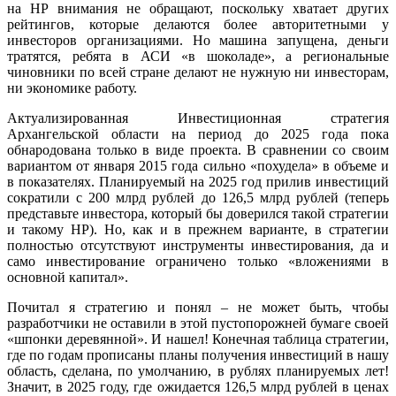
на НР внимания не обращают, поскольку хватает других
рейтингов, которые делаются более авторитетными у
инвесторов организациями. Но машина запущена, деньги
тратятся, ребята в АСИ «в шоколаде», а региональные
чиновники по всей стране делают не нужную ни инвесторам,
ни экономике работу.
Актуализированная Инвестиционная стратегия
Архангельской области на период до 2025 года пока
обнародована только в виде проекта. В сравнении со своим
вариантом от января 2015 года сильно «похудела» в объеме и
в показателях. Планируемый на 2025 год прилив инвестиций
сократили с 200 млрд рублей до 126,5 млрд рублей (теперь
представьте инвестора, который бы доверился такой стратегии
и такому НР). Но, как и в прежнем варианте, в стратегии
полностью отсутствуют инструменты инвестирования, да и
само инвестирование ограничено только «вложениями в
основной капитал».
Почитал я стратегию и понял – не может быть, чтобы
разработчики не оставили в этой пустопорожней бумаге своей
«шпонки деревянной». И нашел! Конечная таблица стратегии,
где по годам прописаны планы получения инвестиций в нашу
область, сделана, по умолчанию, в рублях планируемых лет!
Значит, в 2025 году, где ожидается 126,5 млрд рублей в ценах