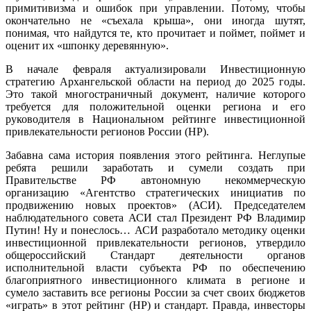
примитивизма и ошибок при управлении. Потому, чтобы
окончательно не «съехала крыша», они иногда шутят,
понимая, что найдутся те, кто прочитает и поймет, поймет и
оценит их «шпонку деревянную».
В начале февраля актуализировали Инвестиционную
стратегию Архангельской области на период до 2025 годы.
Это такой многостраничный документ, наличие которого
требуется для положительной оценки региона и его
руководителя в Национальном рейтинге инвестиционной
привлекательности регионов России (НР).
Забавна сама история появления этого рейтинга. Неглупые
ребята решили заработать и сумели создать при
Правительстве РФ автономную некоммерческую
организацию «Агентство стратегических инициатив по
продвижению новых проектов» (АСИ). Председателем
наблюдательного совета АСИ стал Президент РФ Владимир
Путин! Ну и понеслось… АСИ разработало методику оценки
инвестиционной привлекательности регионов, утвердило
общероссийский Стандарт деятельности органов
исполнительной власти субъекта РФ по обеспечению
благоприятного инвестиционного климата в регионе и
сумело заставить все регионы России за счет своих бюджетов
«играть» в этот рейтинг (НР) и стандарт. Правда, инвесторы