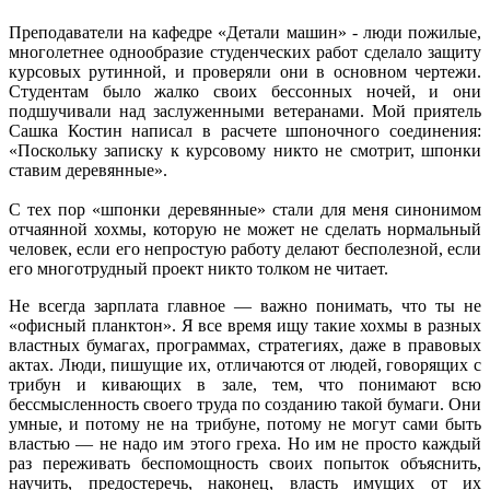
Преподаватели на кафедре «Детали машин» - люди пожилые,
многолетнее однообразие студенческих работ сделало защиту
курсовых рутинной, и проверяли они в основном чертежи.
Студентам было жалко своих бессонных ночей, и они
подшучивали над заслуженными ветеранами. Мой приятель
Сашка Костин написал в расчете шпоночного соединения:
«Поскольку записку к курсовому никто не смотрит, шпонки
ставим деревянные».
С тех пор «шпонки деревянные» стали для меня синонимом
отчаянной хохмы, которую не может не сделать нормальный
человек, если его непростую работу делают бесполезной, если
его многотрудный проект никто толком не читает.
Не всегда зарплата главное — важно понимать, что ты не
«офисный планктон». Я все время ищу такие хохмы в разных
властных бумагах, программах, стратегиях, даже в правовых
актах. Люди, пишущие их, отличаются от людей, говорящих с
трибун и кивающих в зале, тем, что понимают всю
бессмысленность своего труда по созданию такой бумаги. Они
умные, и потому не на трибуне, потому не могут сами быть
властью — не надо им этого греха. Но им не просто каждый
раз переживать беспомощность своих попыток объяснить,
научить, предостеречь, наконец, власть имущих от их