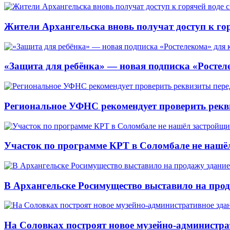
Жители Архангельска вновь получат доступ к горя
«Защита для ребёнка» — новая подписка «Ростеле
Региональное УФНС рекомендует проверить рекв
Участок по программе КРТ в Соломбале не нашё
В Архангельске Росимущество выставило на про
На Соловках построят новое музейно-администра