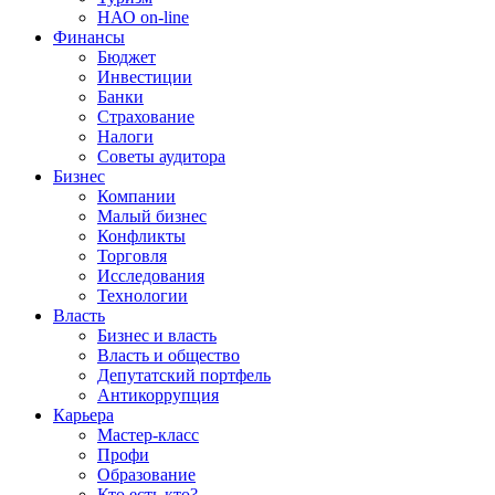
НАО on-line
Финансы
Бюджет
Инвестиции
Банки
Страхование
Налоги
Советы аудитора
Бизнес
Компании
Малый бизнес
Конфликты
Торговля
Исследования
Технологии
Власть
Бизнес и власть
Власть и общество
Депутатский портфель
Антикоррупция
Карьера
Мастер-класс
Профи
Образование
Кто есть кто?