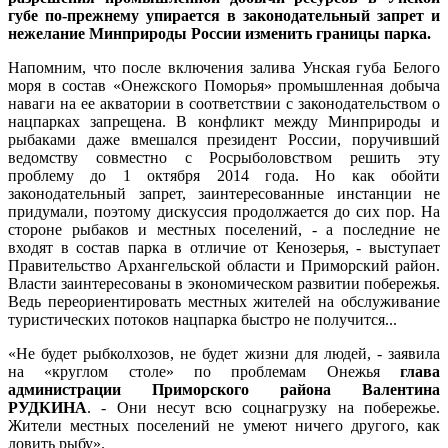
губе по-прежнему упирается в законодательный запрет и
нежелание Минприроды России изменить границы парка.
Напомним, что после включения залива Унская губа Белого
моря в состав «Онежского Поморья» промышленная добыча
наваги на ее акватории в соответствии с законодательством о
нацпарках запрещена. В конфликт между Минприроды и
рыбаками даже вмешался президент России, поручивший
ведомству совместно с Росрыболовством решить эту
проблему до 1 октября 2014 года. Но как обойти
законодательный запрет, заинтересованные инстанции не
придумали, поэтому дискуссия продолжается до сих пор. На
стороне рыбаков и местных поселений, - а последние не
входят в состав парка в отличие от Кенозерья, - выступает
Правительство Архангельской области и Приморский район.
Власти заинтересованы в экономическом развитии побережья.
Ведь переориентировать местных жителей на обслуживание
туристических потоков нацпарка быстро не получится...
«Не будет рыбколхозов, не будет жизни для людей, - заявила
на «круглом столе» по проблемам Онежья
глава
администрации Приморского района Валентина
РУДКИНА
. - Они несут всю соцнагрузку на побережье.
Жители местных поселений не умеют ничего другого, как
ловить рыбу».