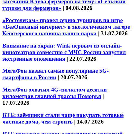
заседании Клуба фермеров на тему: «Сельский
туризм для фермеров»
|
04.08.2026
«Ростелеком» провел серию турниров по игре
«БезОпасный интернет» в экологическом лагере
Кенозерского национального парка
|
31.07.2026
Внимание на экран: Wink первым из онлайн-
кинотеатров совместно с МЧС России запустил
экстренные оповещения
|
22.07.2026
МегаФон назвал самые популярные 5G-
смартфоны в России
|
20.07.2026
МегаФон охватил 4G-сигналом десятки
километров главной трассы Поморья
|
17.07.2026
ВТБ: заёмщики стали чаще покупать готовые
частные дома, чем строить
|
14.07.2026
ВТБ нарастил выдачу электронных гарантий