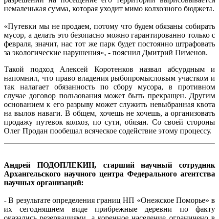
немаленькая сумма, которая уходит мимо колхозного бюджета.
«Путевки мы не продаем, потому что будем обязаны собирать
мусор, а делать это безопасно можно гарантированно только с
февраля, значит, нас тот же парк будет постоянно штрафовать
за экологические нарушения», - пояснил Дмитрий Пименов.
Такой подход Алексей Коротенков назвал абсурдным и
напомнил, что право владения рыбопромысловым участком и
так налагает обязанность по сбору мусора, в противном
случае договор пользования может быть прекращен. Другим
основанием к его разрыву может служить невыбранная квота
на вылов наваги. В общем, хочешь не хочешь, а организовать
продажу путевок колхоз, по сути, обязан. Со своей стороны
Олег Продан пообещал всяческое содействие этому процессу.
Андрей ПОДОПЛЕКИН, старший научный сотрудник
Архангельского научного центра Федерального агентства
научных организаций:
- В результате определения границ НП «Онежское Поморье» в
их сегодняшнем виде прибрежные деревни по факту
оказались резервациями, а коренное население ограничено в