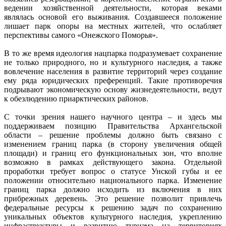
ведении хозяйственной деятельности, которая веками
являлась основой его выживания. Создавшееся положение
лишает парк опоры на местных жителей, что ослабляет
перспективы самого «Онежского Поморья».
В то же время идеология нацпарка подразумевает сохранение
не только природного, но и культурного наследия, а также
вовлечение населения в развитие территорий через создание
ему ряда юридических преференций. Такие противоречия
подрывают экономическую основу жизнедеятельности, ведут
к обезлюдению приарктических районов.
С точки зрения нашего научного центра – и здесь мы
поддерживаем позицию Правительства Архангельской
области – решение проблемы должно быть связано с
изменением границ парка (в сторону увеличения общей
площади) и границ его функциональных зон, что вполне
возможно в рамках действующего закона. Отдельной
проработки требует вопрос о статусе Унской губы и ее
положении относительно национального парка. Изменение
границ парка должно исходить из включения в них
прибрежных деревень. Это решение позволит привлечь
федеральные ресурсы к решению задач по сохранению
уникальных объектов культурного наследия, укреплению
инфраструктуры и развитию туризма на территориях