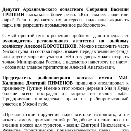
Депутат Архангельского областного Собрания Василий
ГРИШИН
высказался более резко: «Кто важнее: люди или
парк? Если нарушаются их интересы, надо или закрывать
парк, или разрешить промышленное рыболовство».
Самый простой путь к решению проблемы давно предлагает
руководитель регионального агентства по рыбному
хозяйству Алексей КОРОТЕНКОВ
. Можно исключить часть
Унской губы из состава парка, взамен передав земли лесфонда
или другие морские участки. «Но эту дверь может открыть
только Минприроды России, а ведомство навстречу не идет»,
- обозначил главное препятствие Алексей Анатольевич.
Председатель рыболовецкого колхоза имени М.И.
Калинина Дмитрий ПИМЕНОВ
привычно апеллировал к
президенту Путину. Именно этот колхоз (деревни Уна и Луда)
больше всего пострадал от запрета на вылов рыбы.
Предприятию принадлежат права на рыбопромысловый
участок в Унской губе.
«Президентские поручения надо все-таки исполнять, а не
искать замену промышленной рыбодобыче в пении песен и
вязании носков для туристов, - заявил Дмитрий Николаевич. -
Развитие туристической привлекательности парка — это