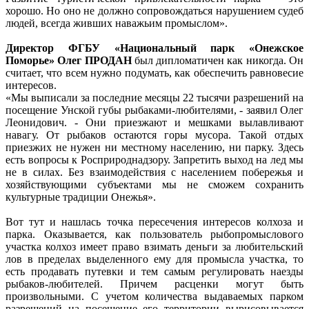
хорошо. Но оно не должно сопровождаться нарушением судеб
людей, всегда живших наважьим промыслом».
Директор ФГБУ «Национальный парк «Онежское
Поморье» Олег ПРОДАН
был дипломатичен как никогда. Он
считает, что всем нужно подумать, как обеспечить равновесие
интересов.
«Мы выписали за последние месяцы 22 тысячи разрешений на
посещение Унской губы рыбаками-любителями, - заявил Олег
Леонидович. - Они приезжают и мешками вылавливают
навагу. От рыбаков остаются горы мусора. Такой отдых
приезжих не нужен ни местному населению, ни парку. Здесь
есть вопросы к Росприроднадзору. Запретить выход на лед мы
не в силах. Без взаимодействия с населением побережья и
хозяйствующими субъектами мы не сможем сохранить
культурные традиции Онежья».
Вот тут и нашлась точка пересечения интересов колхоза и
парка. Оказывается, как пользователь рыбопромыслового
участка колхоз имеет право взимать деньги за любительский
лов в пределах выделенного ему для промысла участка, то
есть продавать путевки и тем самым регулировать наезды
рыбаков-любителей. Причем расценки могут быть
произвольными. С учетом количества выдаваемых парком
разрешений на посещение его территории вырисовывается