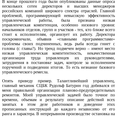
В конце прошлого года были опубликованы данные опроса
нескольких сотен директоров и высших менеджеров
российских компаний широкого спектра отраслей. Главной
проблемой, программирующей невысокую эффективность
управленческой работы, была признана низкая
управленческая компетенция, особенно низового уровня:
начальников отделов, групп и участков - тех, кто ближе всего
стоит к исполнителям, организует их работу. Директора
поскромничали, объявив «главными программистами»
проблемы своих подчиненных, ведь рыба всегда гниет с
головы (с главы?). Но тренд подмечен верно – имеют место
низкая управленческая компетентность, некачественная
организации труда управленцев их руководителями,
затруднения в постановке задач, контроле за исполнением
поручений и подведении итогов. То есть незнание базового
управленческого ремесла.
Опять приведу пример. Талантливейший управленец,
главный механик СЦБК Рудольф Батурин год добивался от
меня правильной организации планово-предупредительных
ремонтов. Моей управленческой задачей было точное по
времени, объемам и результату описание действий всех
занятых в этом деле работников и доведение этих
прописанных инструкций до каждого независимо от его
ранга и характера. В непрерывном производстве остановка на