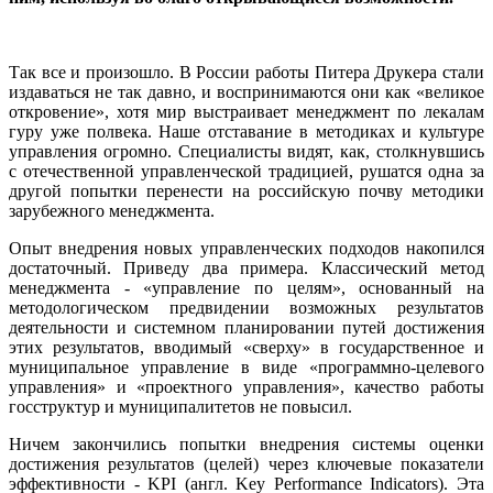
Так все и произошло. В России работы Питера Друкера стали
издаваться не так давно, и воспринимаются они как «великое
откровение», хотя мир выстраивает менеджмент по лекалам
гуру уже полвека. Наше отставание в методиках и культуре
управления огромно. Специалисты видят, как, столкнувшись
с отечественной управленческой традицией, рушатся одна за
другой попытки перенести на российскую почву методики
зарубежного менеджмента.
Опыт внедрения новых управленческих подходов накопился
достаточный. Приведу два примера. Классический метод
менеджмента - «управление по целям», основанный на
методологическом предвидении возможных результатов
деятельности и системном планировании путей достижения
этих результатов, вводимый «сверху» в государственное и
муниципальное управление в виде «программно-целевого
управления» и «проектного управления», качество работы
госструктур и муниципалитетов не повысил.
Ничем закончились попытки внедрения системы оценки
достижения результатов (целей) через ключевые показатели
эффективности - KPI (англ. Key Performance Indicators). Эта