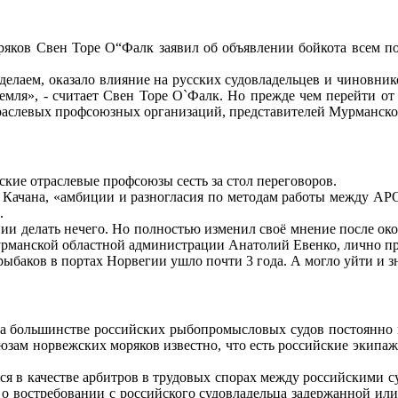
оряков Свен Торе О“Фалк заявил об объявлении бойкота всем 
делаем, оказало влияние на русских судовладельцев и чиновник
ремля», - считает Свен Торе О`Фалк. Но прежде чем перейти от
отраслевых профсоюзных организаций, представителей Мурманск
ие отраслевые профсоюзы сесть за стол переговоров.
 Качана, «амбиции и разногласия по методам работы между АР
.
нии делать нечего. Но полностью изменил своё мнение после о
Мурманской областной администрации Анатолий Евенко, лично 
рыбаков в портах Норвегии ушло почти 3 года. А могло уйти и 
 большинстве российских рыбопромысловых судов постоянно на
м норвежских моряков известно, что есть российские экипажи, г
ся в качестве арбитров в трудовых спорах между российскими 
о востребовании с российского судовладельца задержанной или