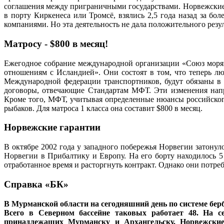
соглашения между приграничными государствами. Норвежски
в порту Киркенеса или Тромсё, взялись 2,5 года назад за 
компаниями. Но эта деятельность не дала положительного резул
Матросу - $800 в месяц!
Ежегодное собрание международной организации «Союз моряк
отношениям с Исландией». Они состоят в том, что теперь л
Международной федерации транспортников, будут обязаны в 
договоры, отвечающие Стандартам МФТ. Эти изменения напр
Кроме того, МФТ, учитывая определенные нюансы российског
рыбаков. Для матроса 1 класса она составит $800 в месяц.
Норвежские гарантии
В октябре 2002 года у западного побережья Норвегии затонул
Норвегии в Прибалтику и Европу. На его борту находилось 
отработанное время и расторгнуть контракт. Однако они потре
Справка «БК»
В Мурманской области на сегодняшний день по системе бе
Всего в Северном бассейне таковых работает 48. На с
принадлежащих Мурманску и Архангельску. Норвежские