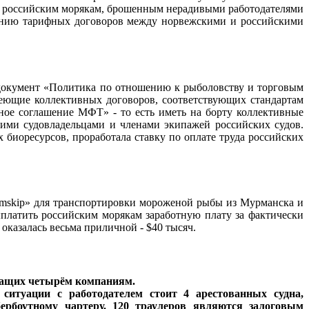
 российским морякам, брошенным нерадивыми работодателями
ючению тарифных договоров между норвежскими и российскими
 документ «Политика по отношению к рыболовству и торговым
меющие коллективных договоров, соответствующих стандартам
ное соглашение МФТ» - то есть иметь на борту коллективные
ми судовладельцами и членами экипажей российских судов.
иоресурсов, проработала ставку по оплате труда российских
«Samskip» для транспортировки мороженой рыбы из Мурманска и
платить российским морякам заработную плату за фактически
оказалась весьма приличной - $40 тысяч.
ежащих четырём компаниям.
ситуации с работодателем стоит 4 арестованных судна,
рбоутному чартеру. 120 траулеров являются залоговым