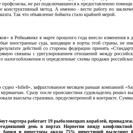
е профсоюзы, не раз подключавшиеся к предоставлению помощи
более конструктивный метод. А именно - вести работу по закл
ьтата. Так что объявление бойкота стало крайней мерой.
ов» в Рейкьявике в марте прошлого года внесло изменения в
юбые иностранные суда, заходящие в порты этой страны, не и
результате действий со стороны федерации принять «Стандарт
ямую связаны с урегулированием отношений между российски
о налогообложения и определенные схемы продажи российских б
о судно «Isfiell», зафрахтованное месяцем раньше компанией 
5 мурманчан. Сразу после происшествия судовладелец решил вы
бовали выплаты страховки, предусмотренной в контракте. Сумма 
рбоут-чартера работает 19 рыболовецких кораблей, принадл
егодняшний день в портах Норвегии ввиду конфликтной 
 банки и инвесторы около 75% инвестиций выделяют бе