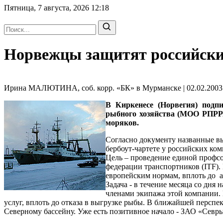
Пятница, 7 августа, 2026
12:18
Норвежцы защитят российски
Ирина МАЛЮТИНА, соб. корр. «БК» в Мурманске | 02.02.2003 
В Киркенесе (Норвегия) подп
рыбного хозяйства (МОО РПРР
моряков.
Согласно документу названные в
бербоут-чартете у российских ко
Цель – проведение единой профс
федерации транспортников (ITF). 
европейским нормам, вплоть до а
Задача - в течение месяца со дня
членами экипажа этой компании.
услуг, вплоть до отказа в выгрузке рыбы. В ближайшей персп
Северному бассейну. Уже есть позитивное начало - ЗАО «Севр