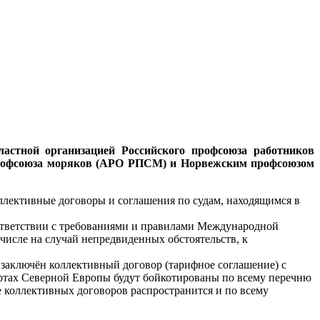
ластной организацией Российского профсоюза работников
 профсоюза моряков (АРО РПСМ) и Норвежским профсоюзом
лективные договоры и соглашения по судам, находящимся в
ответствии с требованиями и правилами Международной
 числе на случай непредвиденных обстоятельств, к
ь заключён коллективный договор (тарифное соглашение) с
ортах Северной Европы будут бойкотированы по всему перечню
 коллективных договоров распространится и по всему