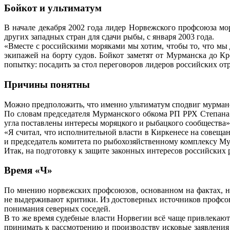
Бойкот и ультиматум
В начале декабря 2002 года лидер Норвежского профсоюза м
других западных стран для сдачи рыбы, с января 2003 года.
«Вместе с российскими моряками мы хотим, чтобы то, что мы 
экипажей на борту судов. Бойкот заметят от Мурманска до К
попытку: посадить за стол переговоров лидеров российских 
Причины понятны
Можно предположить, что именно ультиматум сподвиг мурманск
По словам председателя Мурманского обкома РП РРХ Степана
угла поставлены интересы моряцкого и рыбацкого сообщества»
«Я считал, что исполнительной власти в Киркенесе на совеща
и председатель комитета по рыбохозяйственному комплексу 
Итак, на подготовку к защите законных интересов российских 
Время «Ч»
По мнению норвежских профсоюзов, основанном на фактах, на
не выдерживают критики. Из достоверных источников профсоюза
понимания северных соседей.
В то же время судебные власти Норвегии всё чаще привлекают
принимать к рассмотрению и производству исковые заявления 