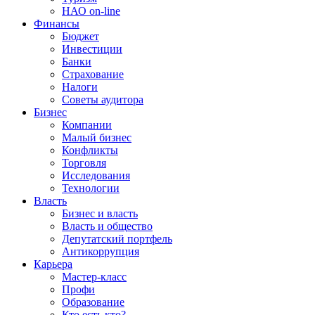
НАО on-line
Финансы
Бюджет
Инвестиции
Банки
Страхование
Налоги
Советы аудитора
Бизнес
Компании
Малый бизнес
Конфликты
Торговля
Исследования
Технологии
Власть
Бизнес и власть
Власть и общество
Депутатский портфель
Антикоррупция
Карьера
Мастер-класс
Профи
Образование
Кто есть кто?