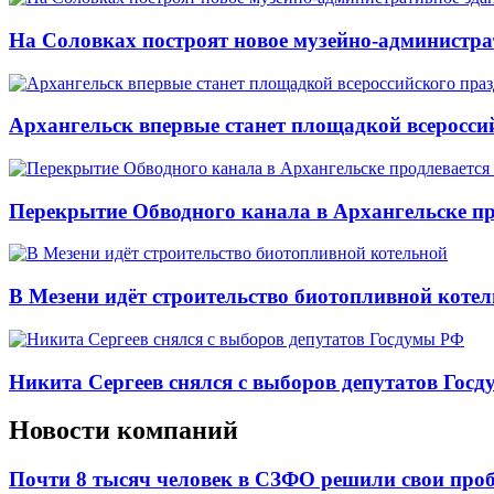
На Соловках построят новое музейно-администра
Архангельск впервые станет площадкой всеросси
Перекрытие Обводного канала в Архангельске про
В Мезени идёт строительство биотопливной коте
Никита Сергеев снялся с выборов депутатов Гос
Новости компаний
Почти 8 тысяч человек в СЗФО решили свои про