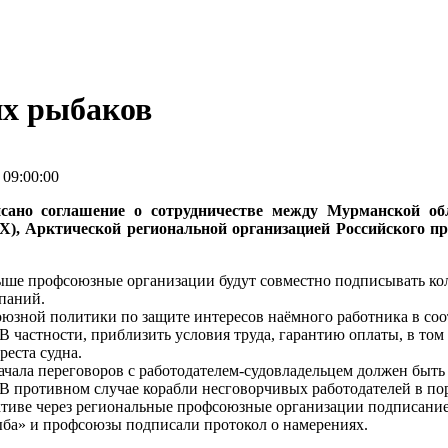
х рыбаков
09:00:00
исано соглашение о сотрудничестве между Мурманской об
Х), Арктической региональной организацией Российского
ыше профсоюзные организации будут совместно подписывать кол
мпаний.
оюзной политики по защите интересов наёмного работника в со
В частности, приблизить условия труда, гарантию оплаты, в том
реста судна.
 начала переговоров с работодателем-судовладельцем должен быт
 В противном случае корабли несговорчивых работодателей в п
ективе через региональные профсоюзные организации подписание
ыба» и профсоюзы подписали протокол о намерениях.