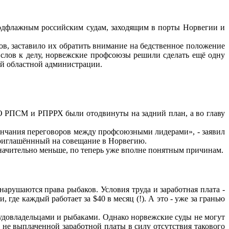
подфлажным российским судам, заходящим в порты Норвегии и
ов, заставило их обратить внимание на бедственное положение
 слов к делу, норвежские профсоюзы решили сделать ещё одну
ой областной администрации.
О РПСМ и РПРРХ были отодвинуты на задний план, а во главу
кончания переговоров между профсоюзными лидерами», - заявил
приглашённный на совещание в Норвегию.
значительно меньше, по теперь уже вполне понятным причинам.
рушаются права рыбаков. Условия труда и заработная плата -
де каждый работает за $40 в месяц (!). А это - уже за гранью
судовладельцами и рыбаками. Однако норвежские суды не могут
 не выплаченной заработной платы в силу отсутствия такового