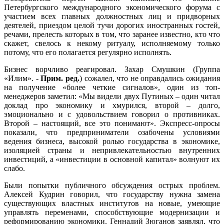
Петербургского международного экономического форума с
участием всех главных должностных лиц и придворных
деятелей, приездом целой тучи дорогих иностранных гостей,
речами, прелесть которых в том, что заранее известно, кто что
скажет, свелось к некому ритуалу, исполняемому только
потому, что его полагается регулярно исполнять.
Бизнес ворчливо реагировал. Захар Смушкин (Группа
«Илим». -
Прим. ред.
) сожалел, что не оправдались ожидания
на получение «более четкие сигналов», один из топ-
менеджеров заметил: «Мы видели двух Путиных – один читал
доклад про экономику и хмурился, второй – долго,
эмоционально и с удовольствием говорил о противниках.
Второй – настоящий, все это понимают». Экспресс-опросы
показали, что предприниматели озабочены условиями
ведения бизнеса, высокой ролью государства в экономике,
изоляцией страны и непривлекательностью внутренних
инвестиций, а «инвестиции в основной капитал» волнуют их
слабо.
Были попытки публичного обсуждения острых проблем.
Алексей Кудрин говорил, что государству нужна замена
существующих властных институтов на новые, умеющие
управлять переменами, способствующие модернизации и
реформированию экономики. Геннадий Зюганов заявлял, что