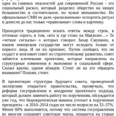
одна из главных опасностей для современной России - это
социальный раскол, который разделил общество на нищее
большинство и состоятельное, но чужое меньшинство. Но
официальные СМИ не дали «раскольникам» испортить ритуал
и донесли до нас только «правильные» слова и картинку.
Приходится традиционно искать ответы между строк, в
оттенках серого, в том, «кто и где стоял на Мавзолее…» Те
«четкие сигналы» о которых говорил Захар Смушкин, в
нашем имперском государстве могут исходить только от
первого лица. И он их произнес. Путин сообщил, что он
создаст и возглавит совет по стратегическому развитию, совет
займется ключевыми проектами, которые направлены на
структурные изменения в экономике и социальной сфере.
Сказал кратко, одним абзацем. Стоит ли на это обращать
внимание? Похоже, стоит.
В презентации структуры будущего совета, проведенной
экспертами открытого правительства, прозвучало, что
реформа госуправления и внедрение проектного подхода,
который должен заменить работу по поручениям, обсуждается
уже год, что бюрократическая машина утопает в поручениях
президента – в 2010–2014 годах их число возросло на 33–37%.
Менее 60% выполняется, потому что система госуправления
во многом сохраняет советские черты, опирается на старые