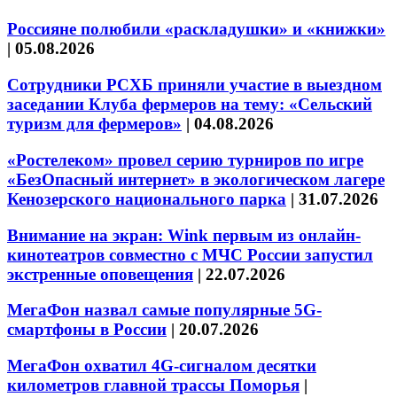
Россияне полюбили «раскладушки» и «книжки»
|
05.08.2026
Сотрудники РСХБ приняли участие в выездном
заседании Клуба фермеров на тему: «Сельский
туризм для фермеров»
|
04.08.2026
«Ростелеком» провел серию турниров по игре
«БезОпасный интернет» в экологическом лагере
Кенозерского национального парка
|
31.07.2026
Внимание на экран: Wink первым из онлайн-
кинотеатров совместно с МЧС России запустил
экстренные оповещения
|
22.07.2026
МегаФон назвал самые популярные 5G-
смартфоны в России
|
20.07.2026
МегаФон охватил 4G-сигналом десятки
километров главной трассы Поморья
|