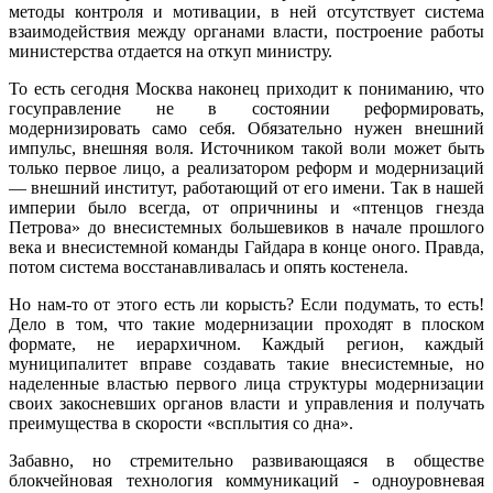
методы контроля и мотивации, в ней отсутствует система
взаимодействия между органами власти, построение работы
министерства отдается на откуп министру.
То есть сегодня Москва наконец приходит к пониманию, что
госуправление не в состоянии реформировать,
модернизировать само себя. Обязательно нужен внешний
импульс, внешняя воля. Источником такой воли может быть
только первое лицо, а реализатором реформ и модернизаций
— внешний институт, работающий от его имени. Так в нашей
империи было всегда, от опричнины и «птенцов гнезда
Петрова» до внесистемных большевиков в начале прошлого
века и внесистемной команды Гайдара в конце оного. Правда,
потом система восстанавливалась и опять костенела.
Но нам-то от этого есть ли корысть? Если подумать, то есть!
Дело в том, что такие модернизации проходят в плоском
формате, не иерархичном. Каждый регион, каждый
муниципалитет вправе создавать такие внесистемные, но
наделенные властью первого лица структуры модернизации
своих закосневших органов власти и управления и получать
преимущества в скорости «всплытия со дна».
Забавно, но стремительно развивающаяся в обществе
блокчейновая технология коммуникаций - одноуровневая