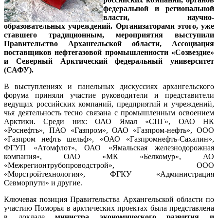
федеральной и региональной
власти, научно-
образовательных учреждений. Организаторами этого, уже
ставшего традиционным, мероприятия выступили
Правительство Архангельской области, Ассоциация
поставщиков нефтегазовой промышленности «Созвездие»
и Северный Арктический федеральный университет
(САФУ).
В выступлениях и панельных дискуссиях архангельского
форума приняли участие руководители и представители
ведущих российских компаний, предприятий и учреждений,
чья деятельность тесно связана с промышленным освоением
Арктики. Среди них: ОАО Ямал «СПГ», ОАО НК
«Роснефть», ПАО «Газпром», ОАО «Газпром-нефть», ООО
«Газпром нефть шельф», «ОАО «Газпромнефть-Сахалин»,
ФГУП «Атомфлот», ОАО «Ямальская железнодорожная
компания», ОАО «МК «Белкомур», АО
«Межрегионтрубопроводстрой», ООО
«Морстройтехнология», ФГКУ «Администрация
Севморпути» и другие.
Ключевая позиция Правительства Архангельской области по
участию Поморья в арктических проектах была представлена
в докладе
министра экономического развития и