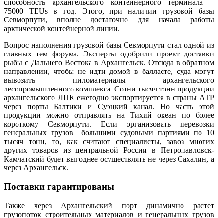
способность архангельского контейнерного терминала –
75000 TEUs в год. Этого, при наличии грузовой базы
Севморпути, вполне достаточно для начала работы
арктической контейнерной линии.
Вопрос наполнения грузовой базы Севморпути стал одной из
главных тем форума. Эксперты одобрили проект доставки
рыбы с Дальнего Востока в Архангельск. Отсюда в обратном
направлении, чтобы не идти домой в балласте, суда могут
вывозить пиломатериалы архангельского
лесопромышленного комплекса. Сотни тысяч тонн продукции
архангельского ЛПК ежегодно экспортируется в страны АТР
через порты Балтики и Суэцкий канал. Но часть этой
продукции можно отправлять на Тихий океан по более
короткому Севморпути. Если организовать перевозки
генеральных грузов большими судовыми партиями по 10
тысяч тонн, то, как считают специалисты, завоз многих
других товаров из центральной России в Петропавловск-
Камчатский будет выгоднее осуществлять не через Сахалин, а
через Архангельск.
Поставки гарантированы
Также через Архангельский порт динамично растет
грузопоток строительных материалов и генеральных грузов