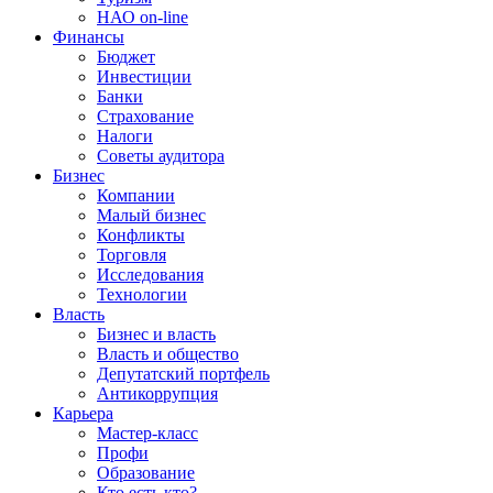
НАО on-line
Финансы
Бюджет
Инвестиции
Банки
Страхование
Налоги
Советы аудитора
Бизнес
Компании
Малый бизнес
Конфликты
Торговля
Исследования
Технологии
Власть
Бизнес и власть
Власть и общество
Депутатский портфель
Антикоррупция
Карьера
Мастер-класс
Профи
Образование
Кто есть кто?