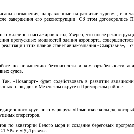
саны соглашения, направленные на развитие туризма, и в ча
сле завершения его реконструкции. Об этом договорились П
ного миллиона пассажиров в год. Уверен, что после реконструк
чения пропускных мощностей здания аэропорта, совершенствова
 реализации этих планов станет авиакомпания «Смартавиа», – сч
работе по повышению безопасности и комфортабельности ави
шных судов.
 Так, «Новапорт» будет содействовать в развитии авиационн
очных площадок в Мезенском округе и Приморском районе.
педиционного круизного маршрута «Поморское кольцо», которы
уизных операторов.
ов по акватории Белого моря и создание береговых программ
ТУР» и «РД-Трэвел».