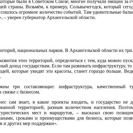
которые были в Советском Союзе, многие получали эмоции за сч
шей страны. Возьмём, к примеру, Сольвычегодск, который сегод
ки сошлось огромное количество событий. Там удивительные бал
», – уверен губернатор Архангельской области.
иторий, национальных парков. В Архангельской области их три
звития этих территорий, определиться с тем, куда можно пуска
ый доход государствам. Если там развивать инфраструктуру, то
юдей, которые увидят эти красоты, станет гораздо больше. Вед
.
жны три составляющие: инфраструктура, качественный т
 связке с бизнесом.
нес сам знает, в какие проекты входить, и государство не 
ованной территорией, разным количеством населения. Поэт
 туристических мест и маршрутов, – высказал свою позици
анами, сроками и преимуществами для бизнеса, которые позв
ов и других мер поддержки».