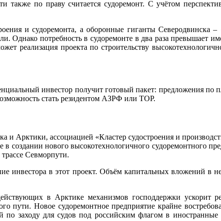
и также по праву считается судоремонт. С учётом перспектив
троения и судоремонта, а оборонные гиганты Северодвинска –
ли. Однако потребность в судоремонте в два раза превышает и
ожет реализация проекта по строительству высокотехнологичн
нциальный инвестор получит готовый пакет: предложения по пл
 возможность стать резидентом АЗРФ или ТОР.
ка и Арктики, ассоциацией «Кластер судостроения и производст
е в создании нового высокотехнологичного судоремонтного пред
 трассе Севморпути.
ие инвестора в этот проект. Объём капитальных вложений в него
действующих в Арктике механизмов господдержки ускорит ре
го пути. Новое судоремонтное предприятие крайне востребова
 по заходу для судов под российским флагом в иностранные 