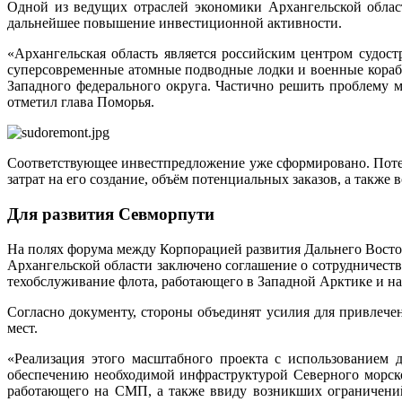
Одной из ведущих отраслей экономики Архангельской област
дальнейшее повышение инвестиционной активности.
«Архангельская область является российским центром судос
суперсовременные атомные подводные лодки и военные кораб
Западного федерального округа. Частично решить проблему м
отметил глава Поморья.
Соответствующее инвестпредложение уже сформировано. Поте
затрат на его создание, объём потенциальных заказов, а также
Для развития Севморпути
На полях форума между Корпорацией развития Дальнего Восто
Архангельской области заключено соглашение о сотрудничеств
тех­обслуживание флота, работающего в Западной Арктике и на
Согласно документу, стороны объединят усилия для привлечен
мест.
«Реализация этого масштабного проекта с использованием 
обеспечению необходимой инфраструктурой Северного морско
работающего на СМП, а также ввиду возникших ограничений