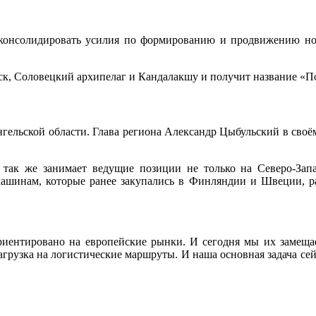
 консолидировать усилия по формированию и продвижению н
ск, Соловецкий архипелаг и Кандалакшу и получит название «П
льской области. Глава региона Александр Цыбульский в своём
так же занимает ведущие позиции не только на Северо-Запа
машинам, которые ранее закупались в Финляндии и Швеции, р
ентировано на европейские рынки. И сегодня мы их замещае
нагрузка на логистические маршруты. И наша основная задача се