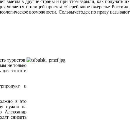
ёт выезда в другие страны и при этом забыли, как получать их
ня является столицей проекта «Серебряное ожерелье России».
ьнеологическое возможности. Сольвычегодск по праву называют
.
ть туристов.
 мы не только
ь для этого и
урпродукт и
должно в это
ому нужно на
ю Александр
олят снизить