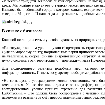
«В течение тридцати лет после снятия ограничений на выезд, 
здесь. Мы крайне мало знаем о туристическом потенциале на
Казалось бы, небольшой город, в котором, однако, историчес
северной Мацестой. И наша задача – развивать подобные места
В связке с бизнесом
Большой потенциал есть и у особо охраняемых природных терр
«На государственном уровне нужно сформировать стратегию ра
Судя по мировому опыту, национальные парки приносят огромн
не увеличим, а, скорее, снизим антропогенную нагрузку. А л
нужно сохранять эти территории», – подчеркнул глава Поморья
Для полноценного развития подобных мест сегодня ну
информированность. И здесь государству необходимо работать в
«Не соглашусь с утверждением коллег, считающих, что биз
вмешиваться. У нас большая страна с очень дифференцир
государственном уровне принять стратегию для развития
Цыбульский. – Это должна быть гос­программа с чёткими пл
издержки на развитие за счёт предоставления льготных режим