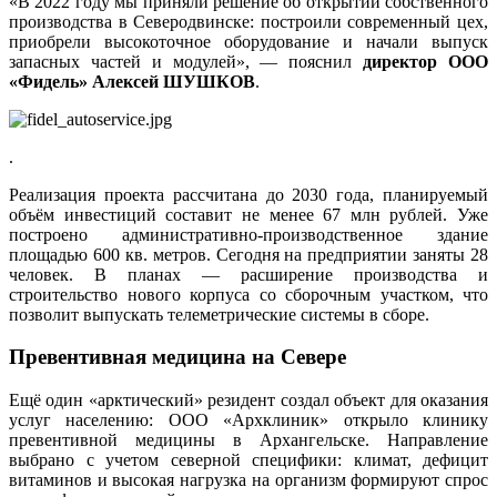
«В 2022 году мы приняли решение об открытии собственного
производства в Северодвинске: построили современный цех,
приобрели высокоточное оборудование и начали выпуск
запасных частей и модулей», — пояснил
директор ООО
«Фидель» Алексей ШУШКОВ
.
.
Реализация проекта рассчитана до 2030 года, планируемый
объём инвестиций составит не менее 67 млн рублей. Уже
построено административно-производственное здание
площадью 600 кв. метров. Сегодня на предприятии заняты 28
человек. В планах — расширение производства и
строительство нового корпуса со сборочным участком, что
позволит выпускать телеметрические системы в сборе.
Превентивная медицина на Севере
Ещё один «арктический» резидент создал объект для оказания
услуг населению: ООО «Архклиник» открыло клинику
превентивной медицины в Архангельске. Направление
выбрано с учетом северной специфики: климат, дефицит
витаминов и высокая нагрузка на организм формируют спрос