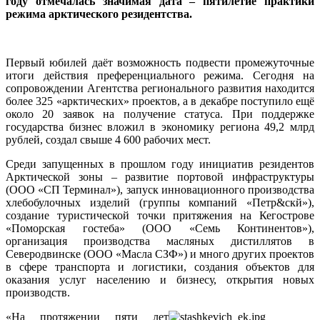
году отмечалась значимая дата – пятилетие практики
режима арктического резидентства.
Первый юбилей даёт возможность подвести промежуточные
итоги действия преференциального режима. Сегодня на
сопровождении Агентства регионального развития находится
более 325 «арктических» проектов, а в декабре поступило ещё
около 20 заявок на получение статуса. При поддержке
государства бизнес вложил в экономику региона 49,2 млрд
рублей, создал свыше 4 600 рабочих мест.
Среди запущенных в прошлом году инициатив резидентов
Арктической зоны – развитие портовой инфраструктуры
(ООО «СП Терминал»), запуск инновационного производства
хлебобулочных изделий (группы компаний «Петр&скй»),
создание туристической точки притяжения на Кегострове
«Поморская гостеба» (ООО «Семь Континентов»),
организация производства масляных дистиллятов в
Северодвинске (ООО «Масла СЗФ») и много других проектов
в сфере транспорта и логистики, создания объектов для
оказания услуг населению и бизнесу, открытия новых
производств.
«На протяжении пяти лет