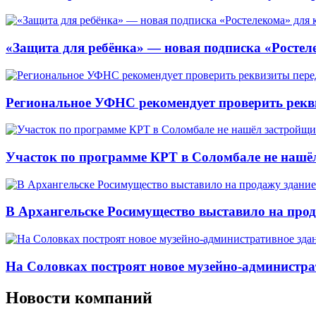
«Защита для ребёнка» — новая подписка «Ростеле
Региональное УФНС рекомендует проверить рекв
Участок по программе КРТ в Соломбале не нашё
В Архангельске Росимущество выставило на про
На Соловках построят новое музейно-администра
Новости компаний