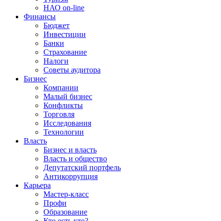
НАО on-line
Финансы
Бюджет
Инвестиции
Банки
Страхование
Налоги
Советы аудитора
Бизнес
Компании
Малый бизнес
Конфликты
Торговля
Исследования
Технологии
Власть
Бизнес и власть
Власть и общество
Депутатский портфель
Антикоррупция
Карьера
Мастер-класс
Профи
Образование
Кто есть кто?