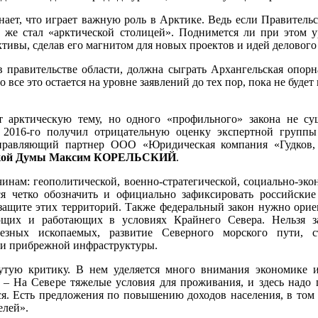
ознает, что играет важную роль в Арктике. Ведь если Правител
е же стал «арктической столицей». Поднимется ли при этом 
ктивы, сделав его магнитом для новых проектов и идей делового
 правительстве области, должна сыграть Архангельская опорна
 все это остается на уровне заявлений до тех пор, пока не буд
 арктическую тему, но одного «профильного» закона не су
е 2016-го получил отрицательную оценку экспертной групп
управляющий партнер ООО «Юридическая компания «Гудков, 
одской Думы Максим КОРЕЛЬСКИЙ
.
инам: геополитической, военно-стратегической, социально-эко
ся четко обозначить и официально зафиксировать российские
 защите этих территорий. Также федеральный закон нужно орие
щих и работающих в условиях Крайнего Севера. Нельзя з
зных ископаемых, развитие Северного морского пути, ст
 и прибрежной инфраструктуры.
утую критику. В нем уделяется много внимания экономике 
 – На Севере тяжелые условия для проживания, и здесь надо 
ся. Есть предложения по повышению доходов населения, в том 
елей».