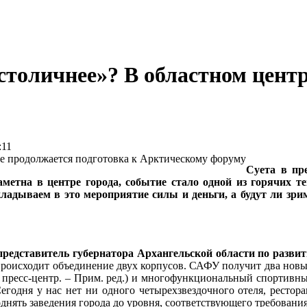
столичнее»? В областном центр
:11
Суета в пр
заметна в центре города, событие стало одной из горячих
адываем в это мероприятие силы и деньги, а будут ли зри
представитель губернатора Архангельской области по разв
 происходит объединение двух корпусов. САФУ получит два новы
я пресс-центр. – Прим. ред.) и многофункциональный спортивн
егодня у нас нет ни одного четырехзвездочного отеля, ресто
однять заведения города до уровня, соответствующего требован