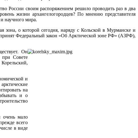
ьство России своим распоряжением решило проводить раз в два
уровень жизни архангелогородцев? По мнению представителя
 и научного мира.
я зона, о которой сегодня, наряду с Кольской в Мурманске и
ет принят Федеральный закон «Об Арктической зоне РФ» (АЗРФ),
ществует. Он
ы при Совете
Корельский,
номической и
 арктические
нтировать на
абывать и о
роительство
и очень мало
прежде всего
числе в виде