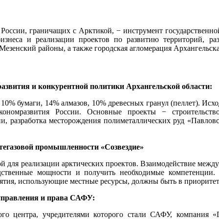
 России, граничащих с Арктикой, − инструмент государственной
знеса и реализации проектов по развитию территорий, разв
зенский районы, а также городская агломерация Архангельска
азвития и конкурентной политики Архангельской области:
, 10% бумаги, 14% алмазов, 10% древесных гранул (пеллет). И
ономразвития России. Основные проекты − строительство
и, разработка месторождения полиметаллических руд «Павловс
егазовой промышленности «Созвездие»
ой для реализации арктических проектов. Взаимодействие межд
дственные мощности и получить необходимые компетенции. 
ятия, использующие местные ресурсы, должны быть в приоритет
правления и права САФУ:
ого центра, учредителями которого стали САФУ, компания «