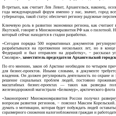
В-третьих, как считает Лев Левит, Архангельск, наконец, ос
года международный форум именно у нас, значит, город вс
губернатора, такой статус обеспечит региону радужные перспе
Ключевую роль в развитии экономики региона, как считают в
Якутской, говорят в Минэкономразвития РФ как о пилотной. Но
который сейчас находится в стадии разработки.
«Сегодня порядка 500 нормативных документов регулируют
разрабатывался на протяжении нескольких лет, но в конц
Федераций и был отправлен на доработку», − рассказал 
Смолярж»,
заместитель председателя Архангельской гор
По его мнению, закон об Арктике необходим по четырем прич
для бизнес-проектов. Иными словами, в документе требует
владения. Он должен регулировать деятельность по охране и
решение социальных проблем людей, постоянно проживаю
масштабных бизнес-проектах — таких как разведка поле
железнодорожной магистрали «Белкомур», арктического флота
«Законопроект Минэкономразвития России получил разверн
вопросам развития регионов, − пояснил Максим Корельский.
думать о мотивации, которая будет побуждать людей оставать
соразмерного снижения налогообложения граждан и работодат