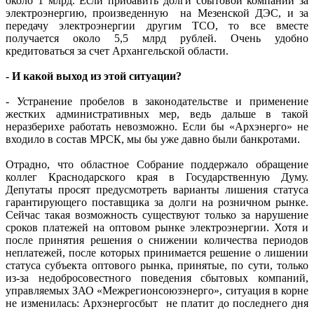
около 1 млрд. Если прибавить долги сбытовой компании за
электроэнергию, произведенную на Мезенской ДЭС, и за
передачу электроэнергии другим ТСО, то все вместе
получается около 5,5 млрд рублей. Очень удобно
кредитоваться за счет Архангельской области.
- И какой выход из этой ситуации?
- Устранение пробелов в законодательстве и применение
жестких административных мер, ведь дальше в такой
неразберихе работать невозможно. Если бы «Архэнерго» не
входило в состав МРСК, мы бы уже давно были банкротами.
Отрадно, что областное Собрание поддержало обращение
коллег Краснодарского края в Государственную Думу.
Депутаты просят предусмотреть варианты лишения статуса
гарантирующего поставщика за долги на розничном рынке.
Сейчас такая возможность существуют только за нарушение
сроков платежей на оптовом рынке электроэнергии. Хотя и
после принятия решения о снижении количества периодов
неплатежей, после которых принимается решение о лишении
статуса субъекта оптового рынка, принятые, по сути, только
из-за недобросовестного поведения сбытовых компаний,
управляемых ЗАО «Межрегионсоюзэнерго», ситуация в корне
не изменилась: Архэнергосбыт не платит до последнего дня