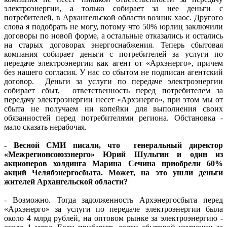
электроэнергии, а только собирает за нее деньги с
потребителей, в Архангельской области возник хаос. Другого
слова я подобрать не могу, потому что 50% юрлиц заключили
договоры по новой форме, а остальные отказались и остались
на старых договорах энергоснабжения. Теперь сбытовая
компания собирает деньги с потребителей за услуги по
передаче электроэнергии как агент от «Архэнерго», причем
без нашего согласия. У нас со сбытом не подписан агентский
договор. Деньги за услуги по передаче электроэнергии
собирает сбыт, ответственность перед потребителем за
передачу электроэнергии несет «Архэнерго», при этом мы от
сбыта не получаем ни копейки для выполнения своих
обязанностей перед потребителями региона. Обстановка -
мало сказать нерабочая.
- Весной СМИ писали, что генеральный директор
«Межрегионсоюзэнерго» Юрий Шульгин и один из
акционеров холдинга Марина Сечина приобрели 60%
акций Челябэнергосбыта. Может, на это ушли деньги
жителей Архангельской области?
- Возможно. Тогда задолженность Архэнергосбыта перед
«Архэнерго» за услуги по передаче электроэнергии была
около 4 млрд рублей, на оптовом рынке за электроэнергию -