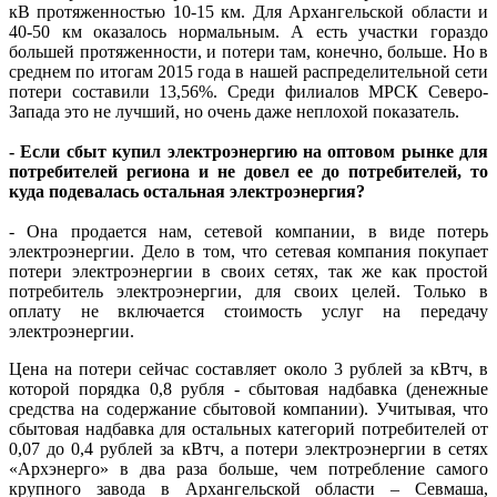
кВ протяженностью 10-15 км. Для Архангельской области и
40-50 км оказалось нормальным. А есть участки гораздо
большей протяженности, и потери там, конечно, больше. Но в
среднем по итогам 2015 года в нашей распределительной сети
потери составили 13,56%. Среди филиалов МРСК Северо-
Запада это не лучший, но очень даже неплохой показатель.
- Если сбыт купил электроэнергию на оптовом рынке для
потребителей региона и не довел ее до потребителей, то
куда подевалась остальная электроэнергия?
- Она продается нам, сетевой компании, в виде потерь
электроэнергии. Дело в том, что сетевая компания покупает
потери электроэнергии в своих сетях, так же как простой
потребитель электроэнергии, для своих целей. Только в
оплату не включается стоимость услуг на передачу
электроэнергии.
Цена на потери сейчас составляет около 3 рублей за кВтч, в
которой порядка 0,8 рубля - сбытовая надбавка (денежные
средства на содержание сбытовой компании). Учитывая, что
сбытовая надбавка для остальных категорий потребителей от
0,07 до 0,4 рублей за кВтч, а потери электроэнергии в сетях
«Архэнерго» в два раза больше, чем потребление самого
крупного завода в Архангельской области – Севмаша,