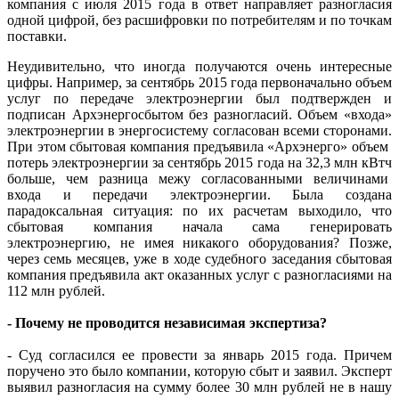
компания с июля 2015 года в ответ направляет разногласия
одной цифрой, без расшифровки по потребителям и по точкам
поставки.
Неудивительно, что иногда получаются очень интересные
цифры. Например, за сентябрь 2015 года первоначально объем
услуг по передаче электроэнергии был подтвержден и
подписан Архэнергосбытом без разногласий. Объем «входа»
электроэнергии в энергосистему согласован всеми сторонами.
При этом сбытовая компания предъявила «Архэнерго» объем
потерь электроэнергии за сентябрь 2015 года на 32,3 млн кВтч
больше, чем разница межу согласованными величинами
входа и передачи электроэнергии. Была создана
парадоксальная ситуация: по их расчетам выходило, что
сбытовая компания начала сама генерировать
электроэнергию, не имея никакого оборудования? Позже,
через семь месяцев, уже в ходе судебного заседания сбытовая
компания предъявила акт оказанных услуг с разногласиями на
112 млн рублей.
- Почему не проводится независимая экспертиза?
- Суд согласился ее провести за январь 2015 года. Причем
поручено это было компании, которую сбыт и заявил. Эксперт
выявил разногласия на сумму более 30 млн рублей не в нашу