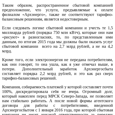
Таким образом, распространенное сбытовой компанией
предположение, что услуги, предъявляемые к оплате
филиалом «Архэнерго», также не соответствуют тарифно-
балансовым решениям, является недостоверным.
Если следовать логике сбытовой компании и учесть те 1,5
миллиарда рублей (порядка 750 млн кВтч), которые они нам
«рисуют» в разногласиях, то, по представленным ими
данным, по итогам 2015 года мы должны были оказать услуг
сбытовой компании всего на 2,7 млрд рублей, а не на 4,2
млрд.
Кроме того, если электроэнергия не передана потребителям,
как они говорят, то она ушла, как я уже отмечал выше, в
потери. Дополнительный заработок Архэнергосбыта
составляет порядка 2,2 млрд рублей, и это как раз сверх
тарифно-балансовых решений.
Компания, собираемость платежей у которой составляет почти
100%, дискредитировала себя не вчера. Огромный долг,
который накоплен перед МРСК Северо-Запада, не позволяет
нам стабильно работать. А после новой формы агентского
договора для работы с потребителями, введенной
Архэнергосбытом с 1 января 2016 года, при которой сбытовая
компания не несет никакой ответственности за передачу