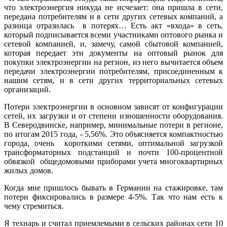
что электроэнергия никуда не исчезает: она пришла в сети,
передана потребителям и в сети других сетевых компаний, а
разница отразилась в потерях… Есть акт «входа» в сеть,
который подписывается всеми участниками оптового рынка и
сетевой компанией, и, замечу, самой сбытовой компанией,
которая передает эти документы на оптовый рынок для
покупки электроэнергии на регион, из него вычитается объем
передачи электроэнергии потребителям, присоединенным к
нашим сетям, и в сети других территориальных сетевых
организаций.
Потери электроэнергии в основном зависят от конфигурации
сетей, их загрузки и от степени изношенности оборудования.
В Северодвинске, например, минимальные потери в регионе,
по итогам 2015 года, - 5,56%. Это объясняется компактностью
города, очень короткими сетями, оптимальной загрузкой
трансформаторных подстанций и почти 100-процентной
обвязкой общедомовыми приборами учета многоквартирных
жилых домов.
Когда мне пришлось бывать в Германии на стажировке, там
потери фиксировались в размере 4-5%. Так что нам есть к
чему стремиться.
Я технарь и считал приемлемыми в сельских районах сети 10