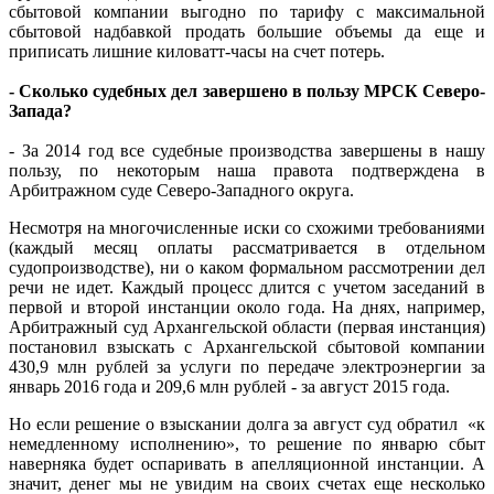
сбытовой компании выгодно по тарифу с максимальной
сбытовой надбавкой продать большие объемы да еще и
приписать лишние киловатт-часы на счет потерь.
- Сколько судебных дел завершено в пользу МРСК Северо-
Запада?
- За 2014 год все судебные производства завершены в нашу
пользу, по некоторым наша правота подтверждена в
Арбитражном суде Северо-Западного округа.
Несмотря на многочисленные иски со схожими требованиями
(каждый месяц оплаты рассматривается в отдельном
судопроизводстве), ни о каком формальном рассмотрении дел
речи не идет. Каждый процесс длится с учетом заседаний в
первой и второй инстанции около года. На днях, например,
Арбитражный суд Архангельской области (первая инстанция)
постановил взыскать с Архангельской сбытовой компании
430,9 млн рублей за услуги по передаче электроэнергии за
январь 2016 года и 209,6 млн рублей - за август 2015 года.
Но если решение о взыскании долга за август суд обратил «к
немедленному исполнению», то решение по январю сбыт
наверняка будет оспаривать в апелляционной инстанции. А
значит, денег мы не увидим на своих счетах еще несколько