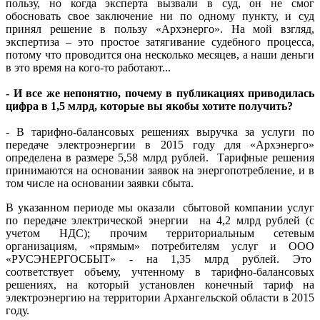
пользу, но когда эксперта вызвали в суд, он не смог
обосновать свое заключение ни по одному пункту, и суд
принял решение в пользу «Архэнерго». На мой взгляд,
экспертиза – это простое затягивание судебного процесса,
потому что проводится она несколько месяцев, а наши деньги
в это время на кого-то работают...
- И все же непонятно, почему в публикациях приводилась
цифра в 1,5 млрд, которые вы якобы хотите получить?
- В тарифно-балансовых решениях выручка за услуги по
передаче электроэнергии в 2015 году для «Архэнерго»
определена в размере 5,58 млрд рублей. Тарифные решения
принимаются на основании заявок на энергопотребление, и в
том числе на основании заявки сбыта.
В указанном периоде мы оказали сбытовой компании услуг
по передаче электрической энергии на 4,2 млрд рублей (с
учетом НДС); прочим территориальным сетевым
организациям, «прямым» потребителям услуг и ООО
«РУСЭНЕРГОСБЫТ» - на 1,35 млрд рублей. Это
соответствует объему, учтенному в тарифно-балансовых
решениях, на который установлен конечный тариф на
электроэнергию на территории Архангельской области в 2015
году.