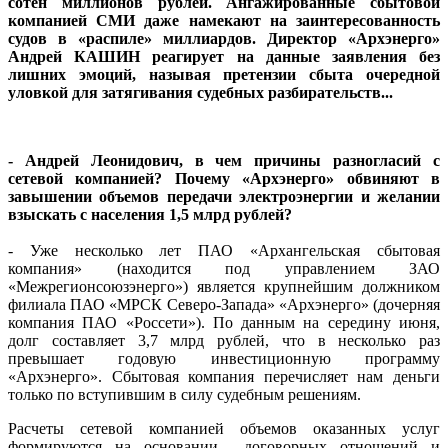
сотен миллионов рублей. Ангажированные сбытовой
компанией СМИ даже намекают на заинтересованность
судов в «распиле» миллиардов. Директор «Архэнерго»
Андрей КАШИН реагирует на данные заявления без
лишних эмоций, называя претензии сбыта очередной
уловкой для затягивания судебных разбирательств...
- Андрей Леонидович, в чем причины разногласий с
сетевой компанией? Почему «Архэнерго» обвиняют в
завышении объемов передачи электроэнергии и желании
взыскать с населения 1,5 млрд рублей?
- Уже несколько лет ПАО «Архангельская сбытовая
компания» (находится под управлением ЗАО
«Межрегионсоюзэнерго») является крупнейшим должником
филиала ПАО «МРСК Северо-Запада» «Архэнерго» (дочерняя
компания ПАО «Россети»). По данным на середину июня,
долг составляет 3,7 млрд рублей, что в несколько раз
превышает годовую инвестиционную программу
«Архэнерго». Сбытовая компания перечисляет нам деньги
только по вступившим в силу судебным решениям.
Расчеты сетевой компанией объемов оказанных услуг
формируются на основании договорных отношений и