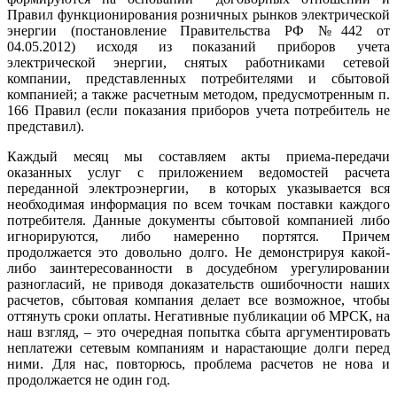
Правил функционирования розничных рынков электрической
энергии (постановление Правительства РФ №442 от
04.05.2012) исходя из показаний приборов учета
электрической энергии, снятых работниками сетевой
компании, представленных потребителями и сбытовой
компанией; а также расчетным методом, предусмотренным п.
166 Правил (если показания приборов учета потребитель не
представил).
Каждый месяц мы составляем акты приема-передачи
оказанных услуг с приложением ведомостей расчета
переданной электроэнергии, в которых указывается вся
необходимая информация по всем точкам поставки каждого
потребителя. Данные документы сбытовой компанией либо
игнорируются, либо намеренно портятся. Причем
продолжается это довольно долго. Не демонстрируя какой-
либо заинтересованности в досудебном урегулировании
разногласий, не приводя доказательств ошибочности наших
расчетов, сбытовая компания делает все возможное, чтобы
оттянуть сроки оплаты. Негативные публикации об МРСК, на
наш взгляд, – это очередная попытка сбыта аргументировать
неплатежи сетевым компаниям и нарастающие долги перед
ними. Для нас, повторюсь, проблема расчетов не нова и
продолжается не один год.