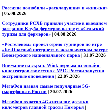
Россияне полюбили «раскладушки» и «книжки»
|
05.08.2026
Сотрудники РСХБ приняли участие в выездном
заседании Клуба фермеров на тему: «Сельский
туризм для фермеров»
|
04.08.2026
«Ростелеком» провел серию турниров по игре
«БезОпасный интернет» в экологическом лагере
Кенозерского национального парка
|
31.07.2026
Внимание на экран: Wink первым из онлайн-
кинотеатров совместно с МЧС России запустил
экстренные оповещения
|
22.07.2026
МегаФон назвал самые популярные 5G-
смартфоны в России
|
20.07.2026
МегаФон охватил 4G-сигналом десятки
километров главной трассы Поморья
|