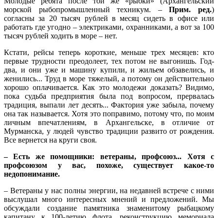
Молодые ребята после той же «рыбки» (Архангельский
морской рыбопромышленный техникум. –
Прим. ред.
)
согласны за 20 тысяч рублей в месяц сидеть в офисе или
работать где угодно – электриками, охранниками, а вот за 100
тысяч рублей ходить в море – нет.
Кстати, рейсы теперь короткие, меньше трех месяцев: кто
первые трудности преодолеет, тех потом не выгонишь. Год-
два, и они уже и машину купили, и жильем обзавелись, и
женились... Труд в море тяжелый, а потому он действительно
хорошо оплачивается. Как это молодежи доказать? Видимо,
пока судьба предприятия была под вопросом, прервалась
традиция, выпали лет десять... Фактория уже забыла, почему
она так называется. Хотя это поправимо, потому что, по моим
личным впечатлениям, в Архангельске, в отличие от
Мурманска, у людей чувство традиции развито от рождения.
Все вернется на круги своя.
– Есть же помощники: ветераны, профсоюз... Хотя с
профсоюзом у вас, похоже, существует какое-то
недопонимание.
– Ветераны у нас полны энергии, на недавней встрече с ними
выслушал много интересных мнений и предложений. Мы
обсуждали создание памятника знаменитому рыбацкому
капитану к 100-летию флота, реконструкцию мемориала