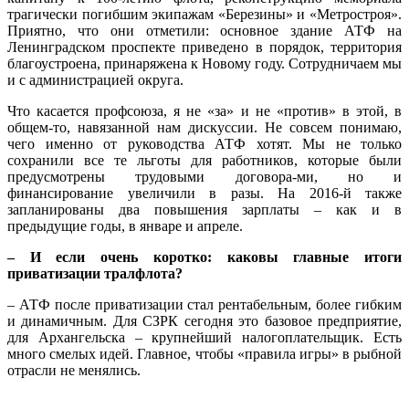
трагически погибшим экипажам «Березины» и «Метростроя».
Приятно, что они отметили: основное здание АТФ на
Ленинградском проспекте приведено в порядок, территория
благоустроена, принаряжена к Новому году. Сотрудничаем мы
и с администрацией округа.
Что касается профсоюза, я не «за» и не «против» в этой, в
общем-то, навязанной нам дискуссии. Не совсем понимаю,
чего именно от руководства АТФ хотят. Мы не только
сохранили все те льготы для работников, которые были
предусмотрены трудовыми договора-ми, но и
финансирование увеличили в разы. На 2016-й также
запланированы два повышения зарплаты – как и в
предыдущие годы, в январе и апреле.
– И если очень коротко: каковы главные итоги
приватизации тралфлота?
– АТФ после приватизации стал рентабельным, более гибким
и динамичным. Для СЗРК сегодня это базовое предприятие,
для Архангельска – крупнейший налогоплательщик. Есть
много смелых идей. Главное, чтобы «правила игры» в рыбной
отрасли не менялись.