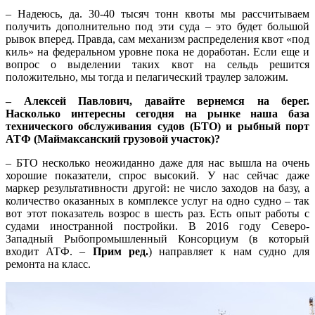
– Надеюсь, да. 30-40 тысяч тонн квоты мы рассчитываем
получить дополнительно под эти суда – это будет большой
рывок вперед. Правда, сам механизм распределения квот «под
киль» на федеральном уровне пока не доработан. Если еще и
вопрос о выделении таких квот на сельдь решится
положительно, мы тогда и пелагический траулер заложим.
– Алексей Павлович, давайте вернемся на берег.
Насколько интересны сегодня на рынке наша база
технического обслуживания судов (БТО) и рыбный порт
АТФ (Маймаксанский грузовой участок)?
– БТО несколько неожиданно даже для нас вышла на очень
хорошие показатели, спрос высокий. У нас сейчас даже
маркер результативности другой: не число заходов на базу, а
количество оказанных в комплексе услуг на одно судно – так
вот этот показатель возрос в шесть раз. Есть опыт работы с
судами иностранной постройки. В 2016 году Северо-
Западный Рыбопромышленный Консорциум (в который
входит АТФ. –
Прим ред.
) направляет к нам судно для
ремонта на класс.