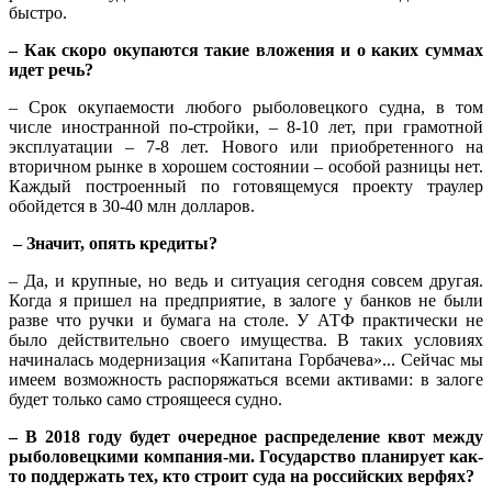
быстро.
– Как скоро окупаются такие вложения и о каких суммах
идет речь?
– Срок окупаемости любого рыболовецкого судна, в том
числе иностранной по-стройки, – 8-10 лет, при грамотной
эксплуатации – 7-8 лет. Нового или приобретенного на
вторичном рынке в хорошем состоянии – особой разницы нет.
Каждый построенный по готовящемуся проекту траулер
обойдется в 30-40 млн долларов.
– Значит, опять кредиты?
– Да, и крупные, но ведь и ситуация сегодня совсем другая.
Когда я пришел на предприятие, в залоге у банков не были
разве что ручки и бумага на столе. У АТФ практически не
было действительно своего имущества. В таких условиях
начиналась модернизация «Капитана Горбачева»... Сейчас мы
имеем возможность распоряжаться всеми активами: в залоге
будет только само строящееся судно.
– В 2018 году будет очередное распределение квот между
рыболовецкими компания-ми. Государство планирует как-
то поддержать тех, кто строит суда на российских верфях?