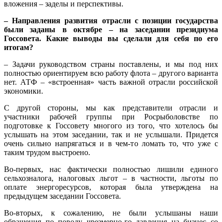
вложения – заделы и перспективы.
– Направления развития отрасли с позиции государства
были заданы в октябре – на заседании президиума
Госсовета. Какие выводы вы сделали для себя по его
итогам?
– Задачи руководством страны поставлены, и мы под них
полностью ориентируем всю работу флота – другого варианта
нет. АТФ – «встроенная» часть важной отрасли российской
экономики.
С другой стороны, мы как представители отрасли и
участники рабочей группы при Росрыболовстве по
подготовке к Госсовету многого из того, что хотелось бы
услышать на этом заседании, так и не услышали. Придется
очень сильно напрягаться и в чем-то ломать то, что уже с
таким трудом выстроено.
Во-первых, нас фактически полностью лишили единого
сельхозналога, налоговых льгот – в частности, льготы по
оплате энергоресурсов, которая была утверждена на
предыдущем заседании Госсовета.
Во-вторых, к сожалению, не были услышаны наши
обращения по поводу чрезмерно-го давления на бизнес со