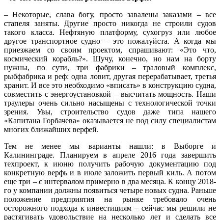
– Некоторые, слава богу, просто завалены заказами – все
стапеля заняты. Другие просто никогда не строили судов
такого класса. Нефтяную платформу, сухогруз или любое
другое транспортное судно – это пожалуйста. А когда мы
приезжаем со своим проектом, спрашивают: «Это что,
космический корабль?». Шучу, конечно, но нам на борту
нужны, по сути, три фабрики – траловый комплекс,
рыбфабрика и реф: одна ловит, другая перерабатывает, третья
хранит. И все это необходимо «вписать» в конструкцию судна,
совместить с энергоустановкой – высчитать мощность. Наши
траулеры очень сильно насыщены с технологической точки
зрения. Увы, строительство судов даже типа нашего
«Капитана Горбачева» оказывается не под силу специалистам
многих ближайших верфей.
Тем не менее мы варианты нашли: в Выборге и
Калининграде. Планируем в апреле 2016 года завершить
техпроект, к июню получить рабочую документацию под
конкретную верфь и в июле заложить первый киль. А потом
еще три – с интервалом примерно в два месяца. К концу 2018-
го у компании должны появиться четыре новых судна. Раньше
положение предприятия на рынке требовало очень
осторожного подхода к инвестициям – сейчас мы решили не
растягивать удовольствие на несколько лет и сделать все