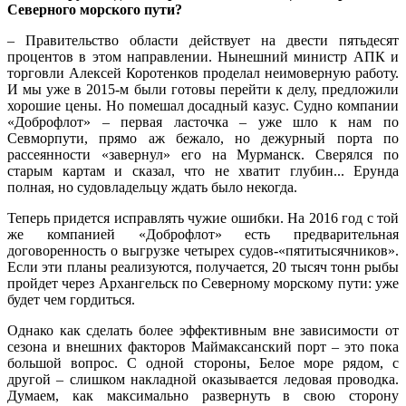
Северного морского пути?
– Правительство области действует на двести пятьдесят
процентов в этом направлении. Нынешний министр АПК и
торговли Алексей Коротенков проделал неимоверную работу.
И мы уже в 2015-м были готовы перейти к делу, предложили
хорошие цены. Но помешал досадный казус. Судно компании
«Доброфлот» – первая ласточка – уже шло к нам по
Севморпути, прямо аж бежало, но дежурный порта по
рассеянности «завернул» его на Мурманск. Сверялся по
старым картам и сказал, что не хватит глубин... Ерунда
полная, но судовладельцу ждать было некогда.
Теперь придется исправлять чужие ошибки. На 2016 год с той
же компанией «Доброфлот» есть предварительная
договоренность о выгрузке четырех судов-«пятитысячников».
Если эти планы реализуются, получается, 20 тысяч тонн рыбы
пройдет через Архангельск по Северному морскому пути: уже
будет чем гордиться.
Однако как сделать более эффективным вне зависимости от
сезона и внешних факторов Маймаксанский порт – это пока
большой вопрос. С одной стороны, Белое море рядом, с
другой – слишком накладной оказывается ледовая проводка.
Думаем, как максимально развернуть в свою сторону