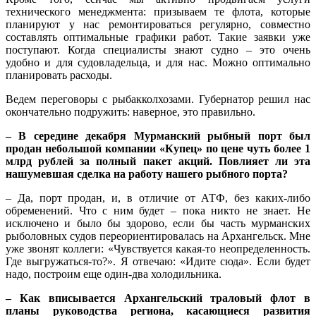
технического менеджмента: призываем те флота, которые
планируют у нас ремонтироваться регулярно, совместно
составлять оптимальные графики работ. Такие заявки уже
поступают. Когда специалисты знают судно – это очень
удобно и для судовладельца, и для нас. Можно оптимально
планировать расходы.
Ведем переговоры с рыбакколхозами. Губернатор решил нас
окончательно подружить: наверное, это правильно.
– В середине декабря Мурманский рыбный порт был
продан небольшой компании «Купец» по цене чуть более 1
млрд рублей за полный пакет акций. Повлияет ли эта
нашумевшая сделка на работу нашего рыбного порта?
– Да, порт продан, и, в отличие от АТФ, без каких-либо
обременений. Что с ним будет – пока никто не знает. Не
исключено и было бы здорово, если бы часть мурманских
рыболовных судов переориентировалась на Архангельск. Мне
уже звонят коллеги: «Чувствуется какая-то неопределенность.
Где выгружаться-то?». Я отвечаю: «Идите сюда». Если будет
надо, построим еще один-два холодильника.
– Как вписывается Архангельский траловый флот в
планы руководства региона, касающиеся развития