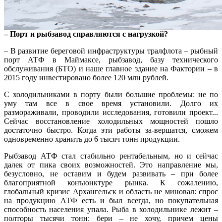
– Порт и рыбзавод справляются с нагрузкой?
– В развитие береговой инфраструктуры тралфлота – рыбный
порт АТФ в Маймаксе, рыбзавод, базу технического
обслуживания (БТО) и наше главное здание на Фактории – в
2015 году инвестировано более 120 млн рублей.
С холодильниками в порту были большие проблемы: не по
уму там все в свое время установили. Долго их
размораживали, проводили исследования, готовили проект...
Сейчас восстановление холодильных мощностей пошло
достаточно быстро. Когда эти работы за-вершатся, сможем
одновременно хранить до 6 тысяч тонн продукции.
Рыбзавод АТФ стал стабильно рентабельным, но и сейчас
далек от пика своих возможностей. Это направление мы,
безусловно, не оставим и будем развивать – при более
благоприятной конъюнктуре рынка. К сожалению,
глобальный кризис Архангельск и область не миновал: спрос
на продукцию АТФ есть и был всегда, но покупательная
способность населения упала. Рыба в холодильнике лежит –
полторы тысячи тонн: бери – не хочу, причем цены