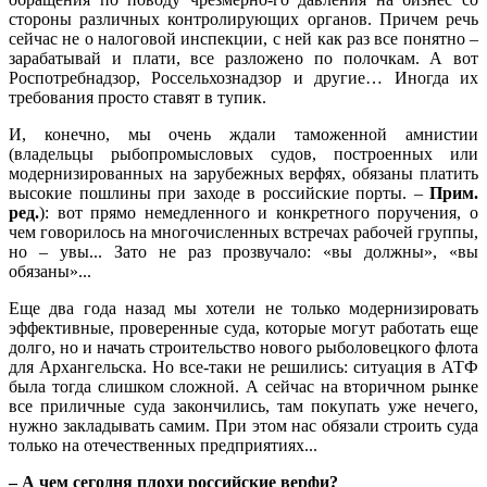
стороны различных контролирующих органов. Причем речь
сейчас не о налоговой инспекции, с ней как раз все понятно –
зарабатывай и плати, все разложено по полочкам. А вот
Роспотребнадзор, Россельхознадзор и другие… Иногда их
требования просто ставят в тупик.
И, конечно, мы очень ждали таможенной амнистии
(владельцы рыбопромысловых судов, построенных или
модернизированных на зарубежных верфях, обязаны платить
высокие пошлины при заходе в российские порты. –
Прим.
ред.
): вот прямо немедленного и конкретного поручения, о
чем говорилось на многочисленных встречах рабочей группы,
но – увы... Зато не раз прозвучало: «вы должны», «вы
обязаны»...
Еще два года назад мы хотели не только модернизировать
эффективные, проверенные суда, которые могут работать еще
долго, но и начать строительство нового рыболовецкого флота
для Архангельска. Но все-таки не решились: ситуация в АТФ
была тогда слишком сложной. А сейчас на вторичном рынке
все приличные суда закончились, там покупать уже нечего,
нужно закладывать самим. При этом нас обязали строить суда
только на отечественных предприятиях...
– А чем сегодня плохи российские верфи?