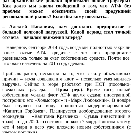
раз архангельские рыбаки принимали новые траулеры?
Как долго мы ждали сообщений о том, что АТФ без
проблем может обеспечить своей продукцией
региональный рынок? Было бы кому покупать...
– Алексей Павлович, вам досталось предприятие с
большой долговой нагрузкой. Какой период стал точкой
отсчета – началом движения вперед?
– Наверное, сентябрь 2014 года, когда мы полностью закрыли
ранее взятые АТФ кредиты: с тех пор предприятие
развивалось только за счет собственных средств. Почти все,
что было намечено на 2015 год, сделано.
Прибыль растет, несмотря на то, что в силу объективных
причин – из-за сокращения квот – несколько уменьшилась
выручка. Сейчас в море работают три ПСТ (посольно-
свежьевых траулера. –
Прим ред.
). Кроме того, новый
собственник усилил флот АТФ двумя судами иностранной
постройки: это «Холмогоры» и «Марк Любовский». В ноябре
был спущен на воду полностью модернизированный
«Капитан Горбачев». Планируется дооборудование второго
моонзунда – «Капитана Кравченко». Сумма инвестиций в
тралфлот до 2020-го составит порядка 7 млрд. Плюсом к тому,
что 4 млрд в него уже вложено новым собственником (с
учетом покупки).