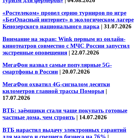
туризм для фермеров»
|
04.08.2026
«Ростелеком» провел серию турниров по игре
«БезОпасный интернет» в экологическом лагере
Кенозерского национального парка
|
31.07.2026
Внимание на экран: Wink первым из онлайн-
кинотеатров совместно с МЧС России запустил
экстренные оповещения
|
22.07.2026
МегаФон назвал самые популярные 5G-
смартфоны в России
|
20.07.2026
МегаФон охватил 4G-сигналом десятки
километров главной трассы Поморья
|
17.07.2026
ВТБ: заёмщики стали чаще покупать готовые
частные дома, чем строить
|
14.07.2026
ВТБ нарастил выдачу электронных гарантий
для малого и среднего бизнеса на 76%
|