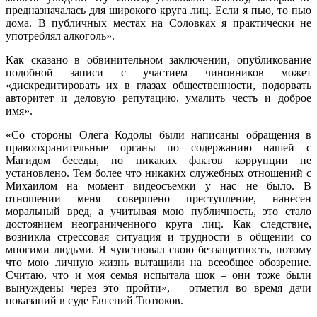
предназначалась для широкого круга лиц. Если я пью, то пью
дома. В публичных местах на Соловках я практически не
употреблял алкоголь».
Как сказано в обвинительном заключении, опубликование
подобной записи с участием чиновников может
«дискредитировать их в глазах общественности, подорвать
авторитет и деловую репутацию, умалить честь и доброе
имя».
«Со стороны Олега Кодолы были написаны обращения в
правоохранительные органы по содержанию нашей с
Магидом беседы, но никаких фактов коррупции не
установлено. Тем более что никаких служебных отношений с
Михаилом на момент видеосъемки у нас не было. В
отношении меня совершено преступление, нанесен
моральный вред, а учитывая мою публичность, это стало
достоянием неограниченного круга лиц. Как следствие,
возникла стрессовая ситуация и трудности в общении со
многими людьми. Я чувствовал свою беззащитность, потому
что мою личную жизнь вытащили на всеобщее обозрение.
Считаю, что и моя семья испытала шок – они тоже были
вынуждены через это пройти», – отметил во время дачи
показаний в суде Евгений Тютюков.