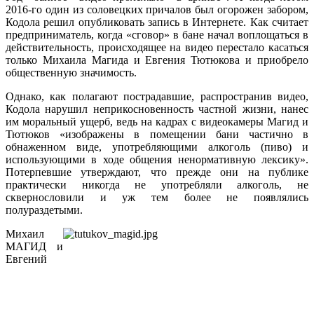
2016-го один из соловецких причалов был огорожен забором,
Кодола решил опубликовать запись в Интернете. Как считает
предприниматель, когда «сговор» в бане начал воплощаться в
действительность, происходящее на видео перестало касаться
только Михаила Магида и Евгения Тютюкова и приобрело
общественную значимость.
Однако, как полагают пострадавшие, распространив видео,
Кодола нарушил неприкосновенность частной жизни, нанес
им моральный ущерб, ведь на кадрах с видеокамеры Магид и
Тютюков «изображены в помещении бани частично в
обнаженном виде, употребляющими алкоголь (пиво) и
использующими в ходе общения ненормативную лексику».
Потерпевшие утверждают, что прежде они на публике
практически никогда не употребляли алкоголь, не
сквернословили и уж тем более не появлялись
полураздетыми.
Михаил
МАГИД и
Евгений