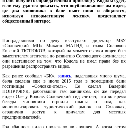
Шанс получить оправдательный приговор у Кодолы будет,
если ему удастся доказать, что опубликованное им видео,
где два чиновника в бане пьют пиво и общаются,
используя ненормативную лексику, представляет
общественный интерес.
Пострадавшими по делу выступают директор МБУ
«Соловецкий МЦ» Михаил МАГИД и глава Соловков
Евгений ТЮТЮКОВ, который на момент съемки видео был
заместителем агентства по развитию Соловецкого архипелага:
они настаивают на том, что Кодола не имел права без их
разрешения распространять видео.
Как ранее сообщал «БК»,
запись
, наделавшая много шума,
была сделана еще в июле 2015 года в помещении бани
гостиницы «Соловки-отель». Ее сделал Валерий
ПОПРУЖУК, работавший там банщиком, он же передал
видео Олегу Кодоле. Соловецкий гид считает, что во время
беседы чиновники строили планы о том, как
монополизировать туристический рынок на Соловках,
ограничив доступ к причалам для местных
предпринимателей.
Год «банное» видео пролежало «в архиве». А когда летом