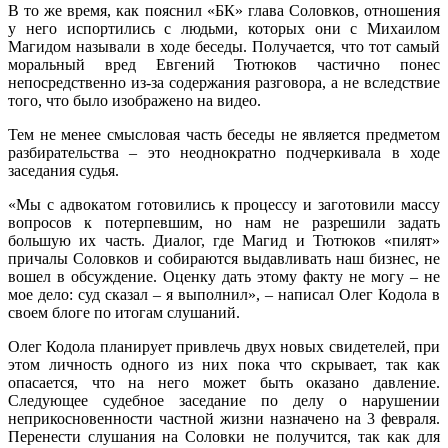
В то же время, как пояснил «БК» глава Соловков, отношения
у него испортились с людьми, которых они с Михаилом
Магидом называли в ходе беседы. Получается, что тот самый
моральный вред Евгений Тютюков частично понес
непосредственно из-за содержания разговора, а не вследствие
того, что было изображено на видео.
Тем не менее смысловая часть беседы не является предметом
разбирательства – это неоднократно подчеркивала в ходе
заседания судья.
«Мы с адвокатом готовились к процессу и заготовили массу
вопросов к потерпевшим, но нам не разрешили задать
большую их часть. Диалог, где Магид и Тютюков «пилят»
причалы Соловков и собираются выдавливать наш бизнес, не
вошел в обсуждение. Оценку дать этому факту не могу – не
мое дело: суд сказал – я выполнил», – написал Олег Кодола в
своем блоге по итогам слушаний.
Олег Кодола планирует привлечь двух новых свидетелей, при
этом личность одного из них пока что скрывает, так как
опасается, что на него может быть оказано давление.
Следующее судебное заседание по делу о нарушении
неприкосновенности частной жизни назначено на 3 февраля.
Перенести слушания на Соловки не получится, так как для