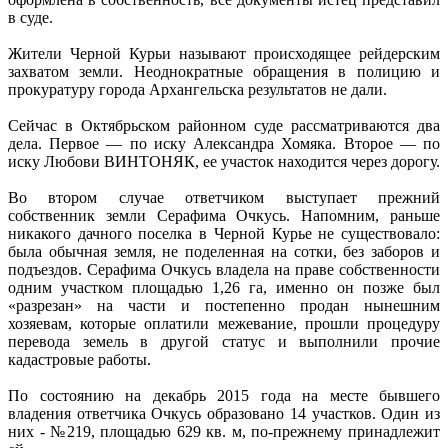
в суде.
Жители Черной Курьи называют происходящее рейдерским
захватом земли. Неоднократные обращения в полицию и
прокуратуру города Архангельска результатов не дали.
Сейчас в Октябрьском районном суде рассматриваются два
дела. Первое — по иску Александра Хомяка. Второе — по
иску Любови ВИНТОНЯК, ее участок находится через дорогу.
Во втором случае ответчиком выступает прежний
собственник земли Серафима Очкусь. Напомним, раньше
никакого дачного поселка в Черной Курье не существовало:
была обычная земля, не поделенная на сотки, без заборов и
подъездов. Серафима Очкусь владела на праве собственности
одним участком площадью 1,26 га, именно он позже был
«разрезан» на части и постепенно продан нынешним
хозяевам, которые оплатили межевание, прошли процедуру
перевода земель в другой статус и выполнили прочие
кадастровые работы.
По состоянию на декабрь 2015 года на месте бывшего
владения ответчика Очкусь образовано 14 участков. Один из
них - №219, площадью 629 кв. м, по-прежнему принадлежит