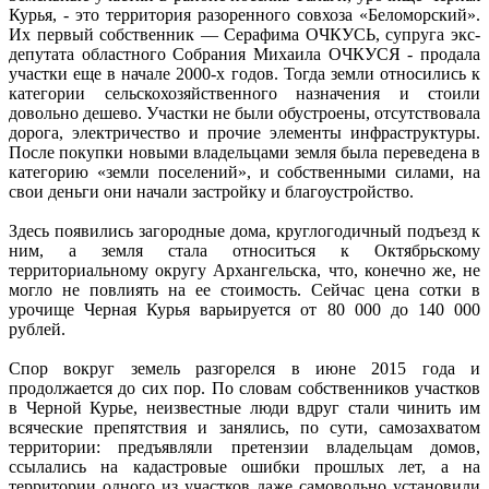
Курья, - это территория разоренного совхоза «Беломорский».
Их первый собственник — Серафима ОЧКУСЬ, супруга экс-
депутата областного Собрания Михаила ОЧКУСЯ - продала
участки еще в начале 2000-х годов. Тогда земли относились к
категории сельскохозяйственного назначения и стоили
довольно дешево. Участки не были обустроены, отсутствовала
дорога, электричество и прочие элементы инфраструктуры.
После покупки новыми владельцами земля была переведена в
категорию «земли поселений», и собственными силами, на
свои деньги они начали застройку и благоустройство.
Здесь появились загородные дома, круглогодичный подъезд к
ним, а земля стала относиться к Октябрьскому
территориальному округу Архангельска, что, конечно же, не
могло не повлиять на ее стоимость. Сейчас цена сотки в
урочище Черная Курья варьируется от 80 000 до 140 000
рублей.
Спор вокруг земель разгорелся в июне 2015 года и
продолжается до сих пор. По словам собственников участков
в Черной Курье, неизвестные люди вдруг стали чинить им
всяческие препятствия и занялись, по сути, самозахватом
территории: предъявляли претензии владельцам домов,
ссылались на кадастровые ошибки прошлых лет, а на
территории одного из участков даже самовольно установили