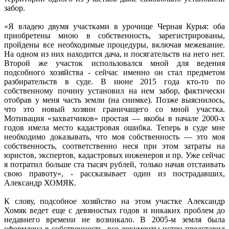
забор.
«Я владею двумя участками в урочище Черная Курья: оба
приобретены мною в собственность, зарегистрированы,
пройдены все необходимые процедуры, включая межевание.
На одном из них находится дача, и посягательств на него нет.
Второй же участок использовался мной для ведения
подсобного хозяйства - сейчас именно он стал предметом
разбирательств в суде. В июне 2015 года кто-то по
собственному почину установил на нем забор, фактически
отобрав у меня часть земли (на снимке). Позже выяснилось,
что это новый хозяин граничащего со мной участка.
Мотивация «захватчиков» простая — якобы в начале 2000-х
годов имела место кадастровая ошибка. Теперь в суде мне
необходимо доказывать, что моя собственность — это моя
собственность, соответственно неся при этом затраты на
юристов, экспертов, кадастровых инженеров и пр. Уже сейчас
я потратил больше ста тысяч рублей, только начав отстаивать
свою правоту», - рассказывает один из пострадавших,
Александр ХОМЯК.
К слову, подсобное хозяйство на этом участке Александр
Хомяк ведет еще с девяностых годов и никаких проблем до
недавнего времени не возникало. В 2005-м земля была
оформлена в собственность, все документы истец представил