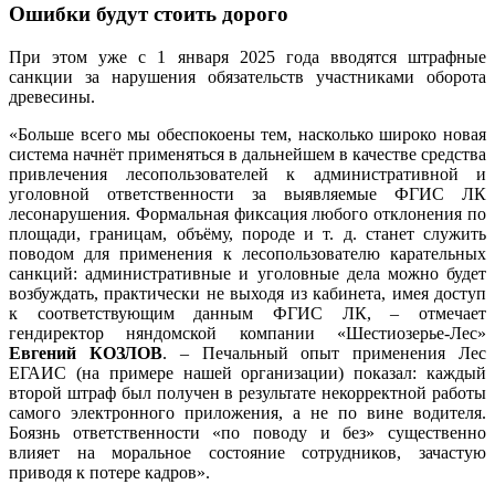
Ошибки будут стоить дорого
При этом уже с 1 января 2025 года вводятся штрафные
санкции за нарушения обязательств участниками оборота
древесины.
«Больше всего мы обеспокоены тем, насколько широко новая
система начнёт применяться в дальнейшем в качестве средства
привлечения лесопользователей к административной и
уголовной ответственности за выявляемые ФГИС ЛК
лесонарушения. Формальная фиксация любого отклонения по
площади, границам, объёму, породе и т. д. станет служить
поводом для применения к лесопользователю карательных
санкций: административные и уголовные дела можно будет
возбуждать, практически не выходя из кабинета, имея доступ
к соответствующим данным ФГИС ЛК, – отмечает
гендиректор няндомской компании «Шестиозерье-Лес»
Евгений КОЗЛОВ
. – Печальный опыт применения Лес
ЕГАИС (на примере нашей организации) показал: каждый
второй штраф был получен в результате некорректной работы
самого электронного приложения, а не по вине водителя.
Боязнь ответственности «по поводу и без» существенно
влияет на моральное состояние сотрудников, зачастую
приводя к потере кадров».