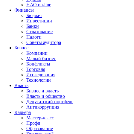
НАО on-line
Финансы
Бюджет
Инвестиции
Банки
Страхование
Налоги
Советы аудитора
Бизнес
Компании
Малый бизнес
Конфликты
Торговля
Исследования
Технологии
Власть
Бизнес и власть
Власть и общество
Депутатский портфель
Антикоррупция
Карьера
Мастер-класс
Профи
Образование
Кто есть кто?