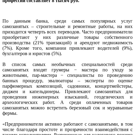
профессий составляет 8 тысяч руб.
По данным банка, среди самых популярных услуг
самозанятых – строительные и ремонтные работы, на них
приходится четверть всех переводов. Часто предприниматели
приобретают у них различные товары собственного
производства (21% транзакций) и арендуют недвижимость
(7%). Кроме того, компании привлекают водителей (9%),
бухгалтеров и юристов (5%).
В список самых необычных специальностей среди
самозанятых входят грумеры − мастера по уходу за
животными, пар-мастера − специалисты по проведению
банных процедур, эвалюаторы – эксперты по оценке
парфюмерных композиций, садовники, концертмейстеры,
диджеи и капельдинеры. Привлекают самозанятых для
проведения инженерных изысканий, геодезических и
археологических работ. А среди оплаченных товаров
самозанятых можно встретить березовый сок и муравьиные
фермы.
«Предприниматели активно работают с самозанятыми, в том
числе благодаря простоте и прозрачности взаимодействия с
такими исполнителями. Разрешенные для налогового режима