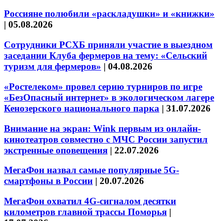
Россияне полюбили «раскладушки» и «книжки»
|
05.08.2026
Сотрудники РСХБ приняли участие в выездном
заседании Клуба фермеров на тему: «Сельский
туризм для фермеров»
|
04.08.2026
«Ростелеком» провел серию турниров по игре
«БезОпасный интернет» в экологическом лагере
Кенозерского национального парка
|
31.07.2026
Внимание на экран: Wink первым из онлайн-
кинотеатров совместно с МЧС России запустил
экстренные оповещения
|
22.07.2026
МегаФон назвал самые популярные 5G-
смартфоны в России
|
20.07.2026
МегаФон охватил 4G-сигналом десятки
километров главной трассы Поморья
|