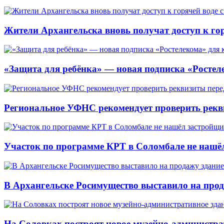
Жители Архангельска вновь получат доступ к горя
«Защита для ребёнка» — новая подписка «Ростеле
Региональное УФНС рекомендует проверить рекв
Участок по программе КРТ в Соломбале не нашё
В Архангельске Росимущество выставило на про
На Соловках построят новое музейно-администра