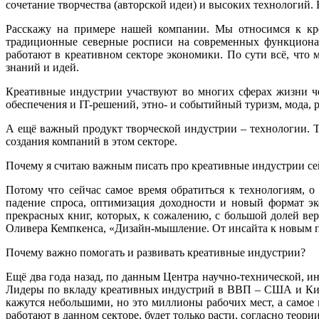
сочетание творчества (авторской идеи) и высоких технологий.
Расскажу на примере нашей компании. Мы относимся к кре
традиционные северные росписи на современных функциональ
работают в креативном секторе экономики. По сути всё, что
знаний и идей.
Креативные индустрии участвуют во многих сферах жизни чел
обеспечения и IT-решений, этно- и событийный туризм, мода, р
А ещё важный продукт творческой индустрии – технологии. 
создания компаний в этом секторе.
Почему я считаю важным писать про креативные индустрии се
Потому что сейчас самое время обратиться к технологиям, 
падение спроса, оптимизация доходности и новый формат эк
прекрасных книг, которых, к сожалению, с большой долей ве
Оливера Кемпкенса, «Дизайн-мышление. От инсайта к новым 
Почему важно помогать и развивать креативные индустрии?
Ещё два года назад, по данным Центра научно-технической
Лидеры по вкладу креативных индустрий в ВВП – США и Китай
кажутся небольшими, но это миллионы рабочих мест, а самое 
работают в данном секторе, будет только расти, согласно теор