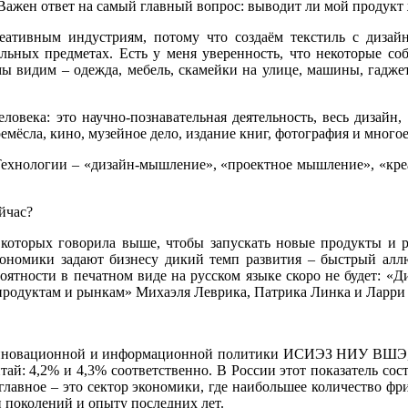
 Важен ответ на самый главный вопрос: выводит ли мой продукт
ативным индустриям, потому что создаём текстиль с дизайн
ных предметах. Есть у меня уверенность, что некоторые соб
 мы видим – одежда, мебель, скамейки на улице, машины, гадже
овека: это научно-познавательная деятельность, весь дизайн, 
емёсла, кино, музейное дело, издание книг, фотография и многое
Технологии – «дизайн-мышление», «проектное мышление», «кре
йчас?
о которых говорила выше, чтобы запускать новые продукты и 
ономики задают бизнесу дикий темп развития – быстрый аллю
роятности в печатном виде на русском языке скоро не будет: 
продуктам и рынкам» Михаэля Леврика, Патрика Линка и Ларри
, инновационной и информационной политики ИСИЭЗ НИУ ВШЭ, 
: 4,2% и 4,3% соответственно. В России этот показатель соста
главное – это сектор экономики, где наибольшее количество фри
ии поколений и опыту последних лет.