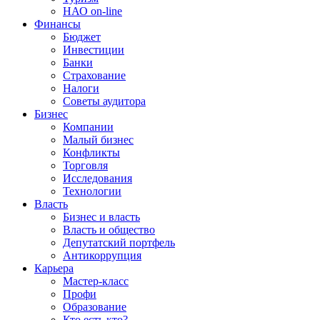
НАО on-line
Финансы
Бюджет
Инвестиции
Банки
Страхование
Налоги
Советы аудитора
Бизнес
Компании
Малый бизнес
Конфликты
Торговля
Исследования
Технологии
Власть
Бизнес и власть
Власть и общество
Депутатский портфель
Антикоррупция
Карьера
Мастер-класс
Профи
Образование
Кто есть кто?