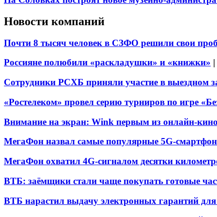
Новости компаний
Почти 8 тысяч человек в СЗФО решили свои про
Россияне полюбили «раскладушки» и «книжки»
Сотрудники РСХБ приняли участие в выездном за
«Ростелеком» провел серию турниров по игре «Б
Внимание на экран: Wink первым из онлайн-кино
МегаФон назвал самые популярные 5G-смартфон
МегаФон охватил 4G-сигналом десятки километр
ВТБ: заёмщики стали чаще покупать готовые час
ВТБ нарастил выдачу электронных гарантий для 