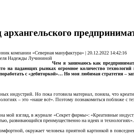
ляд архангельского предприни
компании «Северная мануфактура» | 20.12.2022 14:42:16
Чем я занимаюсь как предпринимат
 что на падающих рынках огромное количество технологи
поработать с «дебиторкой»… Но моя любимая стратегия – зап
вных индустрий. Но пока готовила материал, поняла, что креати
хнологиях – это «наше всё». Поэтому познакомиться поближе с 
на мой взгляд, в журнале «Секрет фирмы»: «Креативные индустрии
стью, развивающийся преимущественно на идеях и технологиях».
 комфортной, окружает человека приятной картинкой в повседне