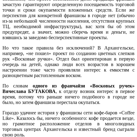
зачастую гарантируют определенную посещаемость торговой
точки и сроки окупаемости вложенных средств. Если же
перспектив для конкретной франшизы в городе нет (обычно
из-за небольшой численности населения, отсутствия крупных
ТЦ, необходимой инфраструктуры), вас хотя бы об этом
предупредят, а значит, можно сберечь время и деньги, не
взявшись за заведомо бесперспективные проекты.
Но что такое правила без исключений? В Архангельске,
например, «не пошел» проект по созданию цветных слепков
рук «Восковые ручки». Отдел был ориентирован в первую
очередь на детей, однако люди всех возрастов в хорошем
настроении тоже часто проявляли интерес к емкостям с
разноцветным растопленным воском.
По словам
одного из франчайзи «Восковых ручек»
Вячеслава БУТАКОВА
, к отделу возник интерес в первое
время, потому что раньше ничего подобного в городе не
было, но затем франшиза перестала окупаться.
Гораздо удачнее история у франшизы сети кофе-баров «Coffee
Like». Казалось бы, ничего особенного: кофе продается везде,
но грамотное расположение отделов в многолюдных
торговых центрах Архангельска и известный бренд сыграли
свою роль.