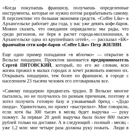
«Когда покупаешь франшизу, получаешь определенные
инструменты, которые не нужно потом разрабатывать самому.
В перспективе это большая экономия средств. «Coffee Like» в
Архангельске работает два года, у нас уже девять кофе-баров.
Можно сказать, что ожидания оправдались: мы рады, что
среди регионов, не беря в расчет города-миллионники, в
Архангельске одна из крупнейших сетей», — рассказал «БК»
франчайзи сети кофе-баров «Coffee Like» Петр ЖИЛИН
.
Еще один пример попадания «в яблочко» — открытие в
Вельске пиццерии. Проектом занимается
предприниматель
Сергей ПЯТОВСКИЙ
, который, по его же словам, всю
жизнь прожил в малых городах и хочет развивать именно их.
Открывать пиццерию, тем более по франшизе, в городе с
населением 23 тысячи человек его отговаривали все.
«Самому пиццерию продвигать трудно. В Вельске многие
пытались, но не получалось по разным причинам, поэтому я
хотел получить готовую базу и узнаваемый бренд - «Додо
пицца». Удивительно, но проект «выстрелил». Мне говорили,
если хотя бы 300 тысяч в месяц будет выручка — руку
пожмут. За первые 20 дней выручка была более 800 тысяч
рублей только на доставке. А в следующий - полный - месяц -
уже 1,2 млн: мне четыре раза должны руку пожать. Люди в