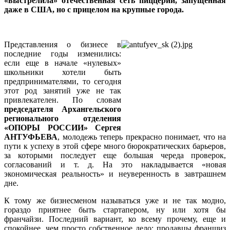
«выстрелила» отечественная сеть пиццерий, запущенная
даже в США, но с прицелом на крупные города.
Представления о бизнесе в
последние годы изменились:
если еще в начале «нулевых»
школьники хотели быть
предпринимателями, то сегодня
этот род занятий уже не так
привлекателен. По словам
председателя Архангельского
регионального отделения
«ОПОРЫ РОССИИ» Сергея
АНТУФЬЕВА
, молодежь теперь прекрасно понимает, что на
пути к успеху в этой сфере много бюрократических барьеров,
за которыми последует еще большая череда проверок,
согласований и т. д. На это накладывается «новая
экономическая реальность» и неуверенность в завтрашнем
дне.
К тому же бизнесменом называться уже и не так модно,
гораздо приятнее быть стартапером, ну или хотя бы
франчайзи. Последний вариант, ко всему прочему, еще и
спокойнее, чем просто собственное дело: продавцы франшиз