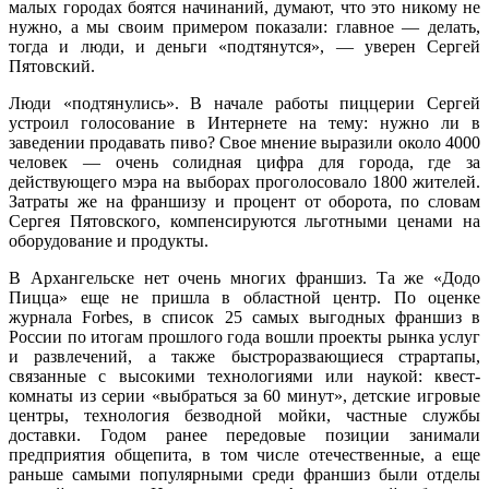
малых городах боятся начинаний, думают, что это никому не
нужно, а мы своим примером показали: главное — делать,
тогда и люди, и деньги «подтянутся», — уверен Сергей
Пятовский.
Люди «подтянулись». В начале работы пиццерии Сергей
устроил голосование в Интернете на тему: нужно ли в
заведении продавать пиво? Свое мнение выразили около 4000
человек — очень солидная цифра для города, где за
действующего мэра на выборах проголосовало 1800 жителей.
Затраты же на франшизу и процент от оборота, по словам
Сергея Пятовского, компенсируются льготными ценами на
оборудование и продукты.
В Архангельске нет очень многих франшиз. Та же «Додо
Пицца» еще не пришла в областной центр. По оценке
журнала Forbes, в список 25 самых выгодных франшиз в
России по итогам прошлого года вошли проекты рынка услуг
и развлечений, а также быстроразвающиеся страртапы,
связанные с высокими технологиями или наукой: квест-
комнаты из серии «выбраться за 60 минут», детские игровые
центры, технология безводной мойки, частные службы
доставки. Годом ранее передовые позиции занимали
предприятия общепита, в том числе отечественные, а еще
раньше самыми популярными среди франшиз были отделы