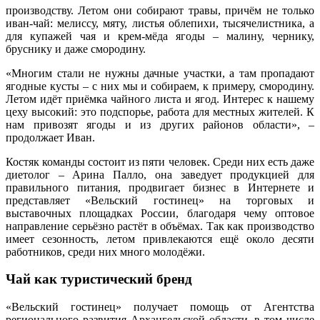
производству. Летом они собирают травы, причём не только
иван-чай: мелиссу, мяту, листья облепихи, тысячелистника, а
для купажей чая и крем-мёда ягоды – малину, чернику,
бруснику и даже смородину.
«Многим стали не нужны дачные участки, а там пропадают
ягодные кусты – с них мы и собираем, к примеру, смородину.
Летом идёт приёмка чайного листа и ягод. Интерес к нашему
цеху высокий: это подспорье, работа для местных жителей. К
нам привозят ягоды и из других районов области», –
продолжает Иван.
Костяк команды состоит из пяти человек. Среди них есть даже
диетолог – Арина Палло, она заведует продукцией для
правильного питания, продвигает бизнес в Интернете и
представляет «Вельский гостинец» на торговых и
выставочных площадках России, благодаря чему оптовое
направление серьёзно растёт в объёмах. Так как производство
имеет сезонность, летом привлекаются ещё около десяти
работников, среди них много молодёжи.
Чай как туристический бренд
«Вельский гостинец» получает помощь от Агентства
регионального развития Архангельской области, в том числе