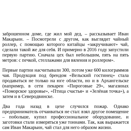
заброшенном доме, где жил мой дед, – рассказывает Иван
Макарьин. – Посмотрели с другом, как выглядит чайный
роллер, с помощью которого китайцы «закручивают» чай,
сделали такой же для себя. И примерно в 2016 году запустили
первую партию. Сначала цех был небольшим, пять на пять
метров: с печкой, стеллажами для вяления и роллером».
Первые партии насчитывали 300, потом уже 600 килограммов
чая. Продукция под брендом «Вельский гостинец» стала
продаваться не только на юге области, но и в Архангельске
(например, в сети пекарен «Пироговые 29», магазинах
«Поморское здоровье», «Птица счастья» и «Зелёная точка»), а
затем и в Северодвинске.
Два года назад в цехе случился пожар. Однако
предприниматель отчаиваться не стал: взял другое помещение
– побольше, купил профессиональное оборудование, и
заготовки стали измеряться уже тоннами. Так, как выражается
сам Иван Макарьин, чай стал для него образом жизни.