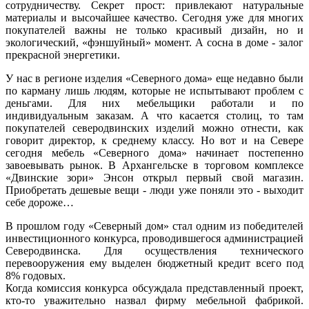
сотрудничеству. Секрет прост: привлекают натуральные
материалы и высочайшее качество. Сегодня уже для многих
покупателей важны не только красивый дизайн, но и
экологический, «фэншуйный» момент. А сосна в доме - залог
прекрасной энергетики.
У нас в регионе изделия «Северного дома» еще недавно были
по карману лишь людям, которые не испытывают проблем с
деньгами. Для них мебельщики работали и по
индивидуальным заказам. А что касается столиц, то там
покупателей северодвинских изделий можно отнести, как
говорит директор, к среднему классу. Но вот и на Севере
сегодня мебель «Северного дома» начинает постепенно
завоевывать рынок. В Архангельске в торговом комплексе
«Двинские зори» Энсон открыл первый свой магазин.
Приобретать дешевые вещи - люди уже поняли это - выходит
себе дороже…
В прошлом году «Северный дом» стал одним из победителей
инвестиционного конкурса, проводившегося администрацией
Северодвинска. Для осуществления технического
перевооружения ему выделен бюджетный кредит всего под
8% годовых.
Когда комиссия конкурса обсуждала представленный проект,
кто-то уважительно назвал фирму мебельной фабрикой.