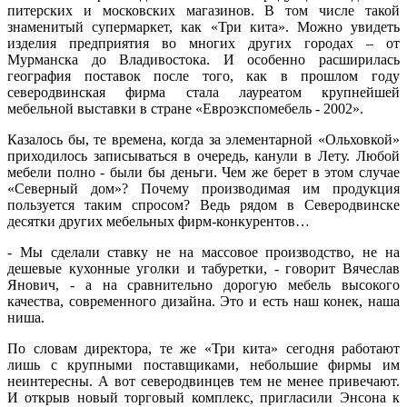
питерских и московских магазинов. В том числе такой
знаменитый супермаркет, как «Три кита». Можно увидеть
изделия предприятия во многих других городах – от
Мурманска до Владивостока. И особенно расширилась
география поставок после того, как в прошлом году
северодвинская фирма стала лауреатом крупнейшей
мебельной выставки в стране «Евроэкспомебель - 2002».
Казалось бы, те времена, когда за элементарной «Ольховкой»
приходилось записываться в очередь, канули в Лету. Любой
мебели полно - были бы деньги. Чем же берет в этом случае
«Северный дом»? Почему производимая им продукция
пользуется таким спросом? Ведь рядом в Северодвинске
десятки других мебельных фирм-конкурентов…
- Мы сделали ставку не на массовое производство, не на
дешевые кухонные уголки и табуретки, - говорит Вячеслав
Янович, - а на сравнительно дорогую мебель высокого
качества, современного дизайна. Это и есть наш конек, наша
ниша.
По словам директора, те же «Три кита» сегодня работают
лишь с крупными поставщиками, небольшие фирмы им
неинтересны. А вот северодвинцев тем не менее привечают.
И открыв новый торговый комплекс, пригласили Энсона к