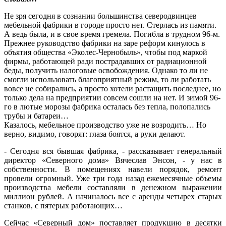
Не зря сегодня в сознании большинства северодвинцев
мебельной фабрики в городе просто нет. Стерлась из памяти.
А ведь была, и в свое время гремела. Погибла в трудном 96-м.
Прежнее руководство фабрики на заре реформ кинулось в
объятия общества «Эколес-Чернобыль», чтобы под маркой
фирмы, работающей ради пострадавших от радиационной
беды, получить налоговые освобождения. Однако то ли не
смогли использовать благоприятный режим, то ли работать
вовсе не собирались, а просто хотели растащить последнее, но
только дела на предприятии совсем сошли на нет. И зимой 96-
го в лютые морозы фабрика осталась без тепла, полопались
трубы и батареи…
Казалось, мебельное производство уже не возродить… Но
верно, видимо, говорят: глаза боятся, а руки делают.
- Сегодня вся бывшая фабрика, - рассказывает генеральный
директор «Северного дома» Вячеслав Энсон, - у нас в
собственности. В помещениях навели порядок, ремонт
провели огромный. Уже три года назад ежемесячные объемы
производства мебели составляли в денежном выражении
миллион рублей. А начиналось все с аренды четырех старых
станков, с пятерых работающих…
Сейчас «Северный дом» поставляет продукцию в десятки