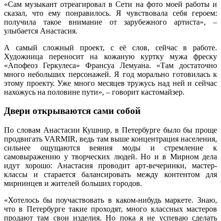
«Сам музыкант отреагировал в Сети на фото моей работы и
сказал, что ему понравилось. Я чувствовала себя героем:
получила такое внимание от зарубежного артиста», –
улыбается Анастасия.
А самый сложный проект, с её слов, сейчас в работе.
Художница переносит на кожаную куртку мужа фреску
«Апофеоз Геркулеса» Франсуа Лемуана. «Там достаточно
много небольших персонажей. Я год морально готовилась к
этому проекту. Уже много месяцев тружусь над ней и сейчас
нахожусь на половине пути», – говорит кастомайзер.
Двери открываются сами собой
По словам Анастасии Кушнир, в Петербурге было бы проще
продвигать VARMIR, ведь там выше концентрация населения,
сильнее ощущаются веяния моды и стремление к
самовыражению у творческих людей. Но и в Мирном дела
идут хорошо: Анастасия проводит арт-вечеринки, мастер-
классы и старается балансировать между контентом для
мирнинцев и жителей больших городов.
«Хотелось бы поучаствовать в каком‑нибудь маркете. Знаю,
что в Петербурге такие проходят, много классных мастеров
продают там свои изделия. Но пока я не успеваю сделать