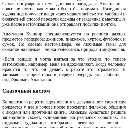
Самая популярная схема доставки одежды к Анастасии –
вовсе не почта, как можно было бы подумать. Находчивая
художница получает вещи через маркетплейсы: это удобный и
бюджетный способ передачи одежды от заказчика к мастеру. А
уже после кастомизации она отправляет посылки почтой.
Анастасия Кушнир специализируется на росписи разных
предметов гардероба: джинсов, пиджаков, курток, футболок и
сумок. По словам кастомайзера, её любимые темы для
сюжетов на одежде – эпоха Ренессанса, природа и мифология.
«Если раньше я могла взяться за что угодно, то теперь
автомобили, например, меня не вдохновляют. Когда человеку
нравится то, что он делает, в работе это отражается. Я
занимаюсь творчеством в первую очередь «от любви», –
подчёркивает Анастасия.
Сказочный кастом
Конкретного рецепта вдохновения у девушки нет: сюжет сам
рождается у неё в голове после просмотра фильмов, общения
с людьми или прочтения книги. Однажды Анастасия решила
запечатлеть сюжет, основанный на реальных событиях. На
пиджаке художница изобразила девушку с лисой –
проводником в мир спокойствия и утерянного детства.