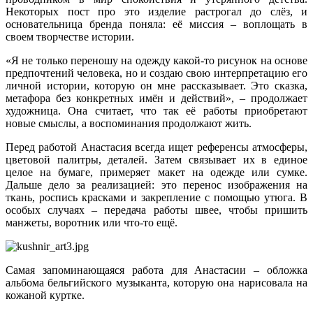
Некоторых пост про это изделие растрогал до слёз, и
основательница бренда поняла: её миссия – воплощать в
своем творчестве истории.
«Я не только переношу на одежду какой‑то рисунок на основе
предпочтений человека, но и создаю свою интерпретацию его
личной истории, которую он мне рассказывает. Это сказка,
метафора без конкретных имён и действий», – продолжает
художница. Она считает, что так её работы приобретают
новые смыслы, а воспоминания продолжают жить.
Перед работой Анастасия всегда ищет референсы атмосферы,
цветовой палитры, деталей. Затем связывает их в единое
целое на бумаге, примеряет макет на одежде или сумке.
Дальше дело за реализацией: это перенос изображения на
ткань, роспись красками и закрепление с помощью утюга. В
особых случаях – передача работы швее, чтобы пришить
манжеты, воротник или что‑то ещё.
Самая запоминающаяся работа для Анастасии – обложка
альбома бельгийского музыканта, которую она нарисовала на
кожаной куртке.