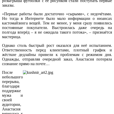
розыгрыша футболки с её рисунком стали поступать первые
заказы.
«Первые работы были достаточно «сырыми», с недочётами.
Но тогда в Интернете было мало информации о нюансах
кастомайзинга вещей. Тем не менее, у меня сразу появились
постоянные покупатели. Выстроилась даже очередь на
полгода вперёд – я не ожидала такого потока», – признаётся
мастерица.
Однако столь быстрый рост оказался для неё испытанием.
Ответственность перед клиентами, плотный график и
жёсткие дедлайны привели к проблемам с режимом дня.
Однажды, отправляя очередной заказ, Анастасия потеряла
сознание прямо на почте…
После
небольшого
перерыва,
благодаря
поддержке
мужа и
своей
аудитории,
Анастасия
вернулась к