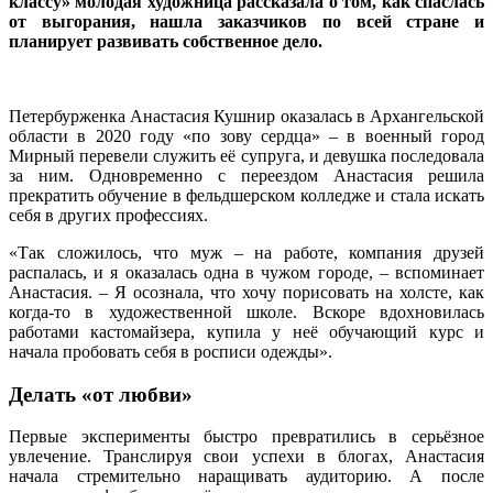
классу» молодая художница рассказала о том, как спаслась
от выгорания, нашла заказчиков по всей стране и
планирует развивать собственное дело.
Петербурженка Анастасия Кушнир оказалась в Архангельской
области в 2020 году «по зову сердца» – в военный город
Мирный перевели служить её супруга, и девушка последовала
за ним. Одновременно с переездом Анастасия решила
прекратить обучение в фельдшерском колледже и стала искать
себя в других профессиях.
«Так сложилось, что муж – на работе, компания друзей
распалась, и я оказалась одна в чужом городе, – вспоминает
Анастасия. – Я осознала, что хочу порисовать на холсте, как
когда‑то в художественной школе. Вскоре вдохновилась
работами кастомайзера, купила у неё обучающий курс и
начала пробовать себя в росписи одежды».
Делать «от любви»
Первые эксперименты быстро превратились в серьёзное
увлечение. Транслируя свои успехи в блогах, Анастасия
начала стремительно наращивать аудиторию. А после