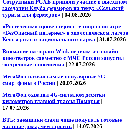
Сотрудники РСХБ приняли участие в выездном
заседании Клуба фермеров на тему: «Сельский
туризм для фермеров»
|
04.08.2026
«Ростелеком» провел серию турниров по игре
«БезОпасный интернет» в экологическом лагере
Кенозерского национального парка
|
31.07.2026
Внимание на экран: Wink первым из онлайн-
кинотеатров совместно с МЧС России запустил
экстренные оповещения
|
22.07.2026
МегаФон назвал самые популярные 5G-
смартфоны в России
|
20.07.2026
МегаФон охватил 4G-сигналом десятки
километров главной трассы Поморья
|
17.07.2026
ВТБ: заёмщики стали чаще покупать готовые
частные дома, чем строить
|
14.07.2026