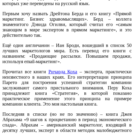
которых уже переведены на русский язык.
Первым хочу назвать Дрейтона Берда и его книгу «Прямой
маркетинг. Бизнес здравомыслящих». Берд – коллега
знаменитого Дэвида Огилви, который считал его «самым
знающим в мире экспертом в прямом маркетинге», и это
действительно так.
Ещё один англичанин – Иан Броди, вошедший в список 50
лучших маркетологов мира. Есть перевод его книги с
названием: «Продающие рассылки. Повышаем продажи,
используя email-маркетинг».
Прочитал все книги
Ричарда Коха
– эксперта, практически
неизвестного в наших краях. Его интерпретации принципа
Парето для построения успешной стратегии компании
заслуживают самого пристального внимания. Перу Коха
принадлежит книга «Стратегия», в которой показано
практическое применение этого принципа на примере
компании клиента. Это моя настольная книга.
Последняя в списке (но не по значению) – книга Джея
Абрахама «9 шагов к процветанию в период экономического
спада». Абрахам – американский маркетолог, входящий в
десятку лучших, эксперт в области методик малобюджетного