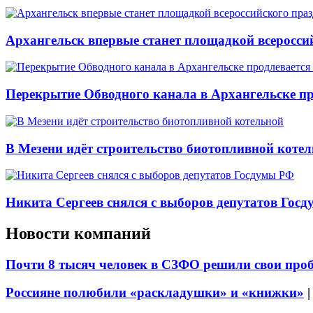
Архангельск впервые станет площадкой всеросси
Перекрытие Обводного канала в Архангельске про
В Мезени идёт строительство биотопливной коте
Никита Сергеев снялся с выборов депутатов Гос
Новости компаний
Почти 8 тысяч человек в СЗФО решили свои про
Россияне полюбили «раскладушки» и «книжки»