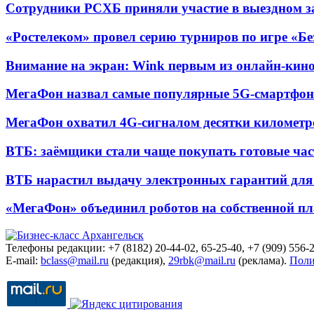
Сотрудники РСХБ приняли участие в выездном за
«Ростелеком» провел серию турниров по игре «Б
Внимание на экран: Wink первым из онлайн-кино
МегаФон назвал самые популярные 5G-смартфон
МегаФон охватил 4G-сигналом десятки километр
ВТБ: заёмщики стали чаще покупать готовые час
ВТБ нарастил выдачу электронных гарантий для 
«МегаФон» объединил роботов на собственной п
Телефоны редакции: +7 (8182) 20-44-02, 65-25-40, +7 (909) 556-2
E-mail:
bclass@mail.ru
(редакция),
29rbk@mail.ru
(реклама).
Поли