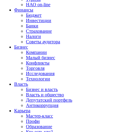
НАО on-line
Финансы
Бюджет
Инвестиции
Банки
Страхование
Налоги
Советы аудитора
Бизнес
Компании
Малый бизнес
Конфликты
Торговля
Исследования
Технологии
Власть
Бизнес и власть
Власть и общество
Депутатский портфель
Антикоррупция
Карьера
Мастер-класс
Профи
Образование
Кто есть кто?