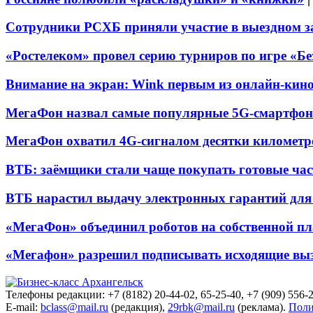
Сотрудники РСХБ приняли участие в выездном за
«Ростелеком» провел серию турниров по игре «Б
Внимание на экран: Wink первым из онлайн-кино
МегаФон назвал самые популярные 5G-смартфон
МегаФон охватил 4G-сигналом десятки километр
ВТБ: заёмщики стали чаще покупать готовые час
ВТБ нарастил выдачу электронных гарантий для 
«МегаФон» объединил роботов на собственной п
«Мегафон» разрешил подписывать исходящие вы
Телефоны редакции: +7 (8182) 20-44-02, 65-25-40, +7 (909) 556-2
E-mail:
bclass@mail.ru
(редакция),
29rbk@mail.ru
(реклама).
Поли