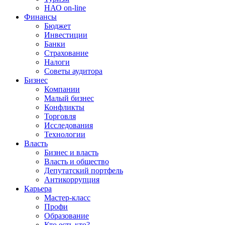
НАО on-line
Финансы
Бюджет
Инвестиции
Банки
Страхование
Налоги
Советы аудитора
Бизнес
Компании
Малый бизнес
Конфликты
Торговля
Исследования
Технологии
Власть
Бизнес и власть
Власть и общество
Депутатский портфель
Антикоррупция
Карьера
Мастер-класс
Профи
Образование
Кто есть кто?