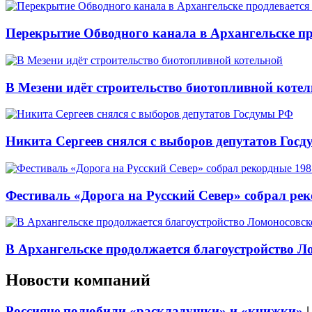
Перекрытие Обводного канала в Архангельске про
В Мезени идёт строительство биотопливной коте
Никита Сергеев снялся с выборов депутатов Гос
Фестиваль «Дорога на Русский Север» собрал ре
В Архангельске продолжается благоустройство Л
Новости компаний
Россияне полюбили «раскладушки» и «книжки»