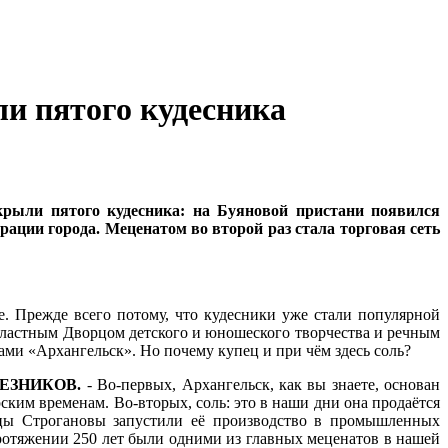
ли пятого кудесника
ткрыли пятого кудесника: на Буяновой пристани появился
ации города. Меценатом во второй раз стала торговая сеть
. Прежде всего потому, что кудесники уже стали популярной
бластным Дворцом детского и юношеского творчества и речным
вами «Архангельск». Но почему купец и при чём здесь соль?
ЕЛЕЗНИКОВ.
- Во-первых, Архангельск, как вы знаете, основан
ским временам. Во-вторых, соль: это в наши дни она продаётся
упцы Строгановы запустили её производство в промышленных
ротяжении 250 лет были одними из главных меценатов в нашей