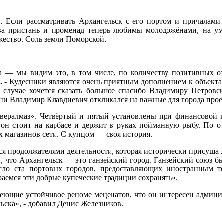
и. Если рассматривать Архангельск с его портом и причалами 
ва пристань и променад теперь любимы молодожёнами, на ум
жество. Соль земли Поморской.
а — мы видим это, в том числе, по количеству позитивных о
.
- Кудесники являются очень приятным дополнением к объектам
 случае хочется сказать большое спасибо Владимиру Петровск
мени Владимир Клавдиевич откликался на важные для города про
вералмаз». Четвёртый и пятый установлены при финансовой 
н стоит на карбасе и держит в руках пойманную рыбу. По от
х магазинов сети. С купцом — своя история.
мся продолжателями деятельности, которая исторически присуща 
ет, что Архангельск — это ганзейский город. Ганзейский союз
ло ста портовых городов, предоставляющих иностранным то
раемся эти добрые купеческие традиции сохранять».
еющие устойчивое реноме меценатов, что он интересен админис
ьска», - добавил Денис Железников.