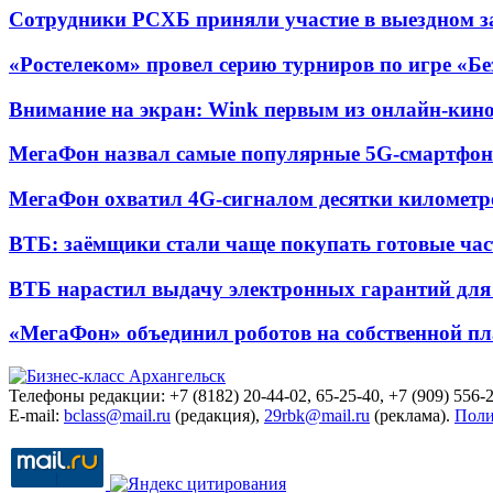
Сотрудники РСХБ приняли участие в выездном за
«Ростелеком» провел серию турниров по игре «Б
Внимание на экран: Wink первым из онлайн-кино
МегаФон назвал самые популярные 5G-смартфон
МегаФон охватил 4G-сигналом десятки километр
ВТБ: заёмщики стали чаще покупать готовые час
ВТБ нарастил выдачу электронных гарантий для 
«МегаФон» объединил роботов на собственной п
Телефоны редакции: +7 (8182) 20-44-02, 65-25-40, +7 (909) 556-2
E-mail:
bclass@mail.ru
(редакция),
29rbk@mail.ru
(реклама).
Поли