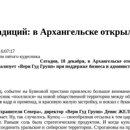
адиций: в Архангельске откры
6:07:17
Сегодня, 18 декабря, в Архангельске о
ализует «Вери Гуд Групп» при поддержке бизнеса и администр
д, событие на Буяновой пристани привлекло большое внимание
десник «поселился» на новой общественной территории между о
в кадр и променад, и красивую жилую застройку, и вокзал с бук
– хранители Севера», директор «Вери Гуд Групп» Денис Ж
ает. Ну, так случилось. Купец — своеобразная отсылка к тем цар
ет. Раньше соль была стратегическим продуктом. И когда к
исоединить уральские и сибирские территории. Строгановы на п