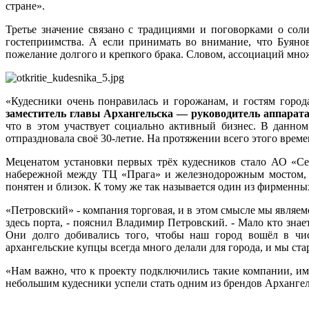
стране».
Третье значение связано с традициями и поговорками о сол
гостеприимства. А если принимать во внимание, что Буяно
пожелание долгого и крепкого брака. Словом, ассоциаций мно
«Кудесники очень понравилась и горожанам, и гостям город
заместитель главы Архангельска — руководитель аппарата
что в этом участвует социально активный бизнес. В данном
отпраздновала своё 30-летие. На протяжении всего этого вре
Меценатом установки первых трёх кудесников стало АО «Се
набережной между ТЦ «Прага» и железнодорожным мостом, о
понятен и близок. К тому же так называется один из фирменны
«Петровский» - компания торговая, и в этом смысле мы являе
здесь порта, - пояснил Владимир Петровский. - Мало кто зна
Они долго добивались того, чтобы наш город вошёл в чис
архангельские купцы всегда много делали для города, и мы ста
«Нам важно, что к проекту подключились такие компании, им
небольшим кудесники успели стать одним из брендов Архангел