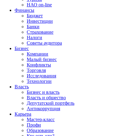
НАО on-line
Финансы
Бюджет
Инвестиции
Банки
Страхование
Налоги
Советы аудитора
Бизнес
Компании
Малый бизнес
Конфликты
Торговля
Исследования
Технологии
Власть
Бизнес и власть
Власть и общество
Депутатский портфель
Антикоррупция
Карьера
Мастер-класс
Профи
Образование
Кто есть кто?