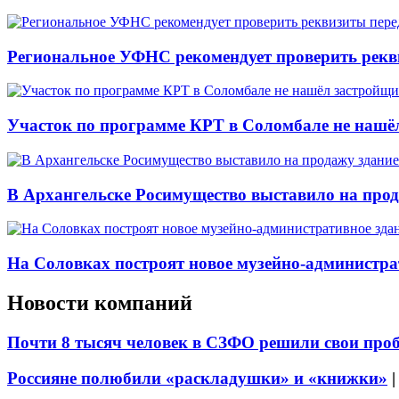
Региональное УФНС рекомендует проверить рекв
Участок по программе КРТ в Соломбале не нашё
В Архангельске Росимущество выставило на про
На Соловках построят новое музейно-администра
Новости компаний
Почти 8 тысяч человек в СЗФО решили свои про
Россияне полюбили «раскладушки» и «книжки»