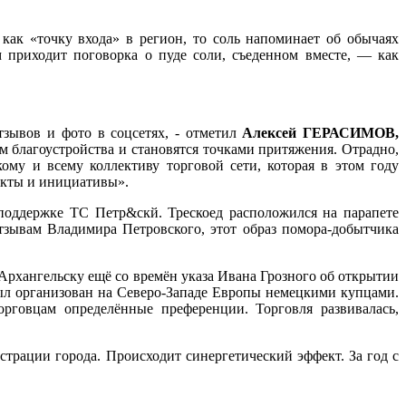
как «точку входа» в регион, то соль напоминает об обычаях
 приходит поговорка о пуде соли, съеденном вместе, — как
тзывов и фото в соцсетях, - отметил
Алексей ГЕРАСИМОВ,
 благоустройства и становятся точками притяжения. Отрадно,
ому и всему коллективу торговой сети, которая в этом году
екты и инициативы».
поддержке ТС Петр&скй. Трескоед расположился на парапете
зывам Владимира Петровского, этот образ помора-добытчика
Архангельску ещё со времён указа Ивана Грозного об открытии
 был организован на Северо-Западе Европы немецкими купцами.
рговцам определённые преференции. Торговля развивалась,
трации города. Происходит синергетический эффект. За год с