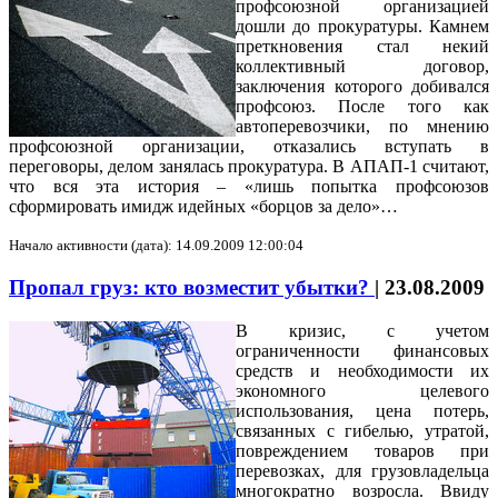
профсоюзной организацией
дошли до прокуратуры. Камнем
преткновения стал некий
коллективный договор,
заключения которого добивался
профсоюз. После того как
автоперевозчики, по мнению
профсоюзной организации, отказались вступать в
переговоры, делом занялась прокуратура. В АПАП-1 считают,
что вся эта история – «лишь попытка профсоюзов
сформировать имидж идейных «борцов за дело»…
Начало активности (дата): 14.09.2009 12:00:04
Пропал груз: кто возместит убытки?
|
23.08.2009
В кризис, с учетом
ограниченности финансовых
средств и необходимости их
экономного целевого
использования, цена потерь,
связанных с гибелью, утратой,
повреждением товаров при
перевозках, для грузовладельца
многократно возросла. Ввиду