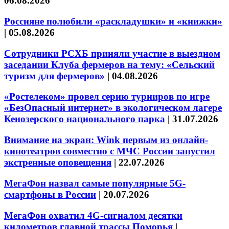
06.08.2026
Россияне полюбили «раскладушки» и «книжки»
|
05.08.2026
Сотрудники РСХБ приняли участие в выездном
заседании Клуба фермеров на тему: «Сельский
туризм для фермеров»
|
04.08.2026
«Ростелеком» провел серию турниров по игре
«БезОпасный интернет» в экологическом лагере
Кенозерского национального парка
|
31.07.2026
Внимание на экран: Wink первым из онлайн-
кинотеатров совместно с МЧС России запустил
экстренные оповещения
|
22.07.2026
МегаФон назвал самые популярные 5G-
смартфоны в России
|
20.07.2026
МегаФон охватил 4G-сигналом десятки
километров главной трассы Поморья
|