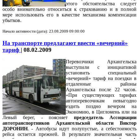
этого обстоятельства следует
особо внимательно относиться к страхованию и в полной
мере использовать его в качестве механизма компенсации
убытков.
Начало активности (дата): 23.08.2009 09:00:00
На транспорте предлагают ввести «вечерний»
тариф
|
08.02.2009
Перевозчики Архангельска
выступили с инициативой
установить специальный
«вечерний» тариф на поездки в
отдаленные районы
Архангельска после 22 часов.
«При существующих тарифах
автоперевозчикам невыгодно
ездить поздно вечером на
Экономию, в Цигломень или на
Левый берег, - поясняет
председатель Ассоциации
автотранспортников Архангельской области Виктор
ДОРОНИН
. - Автобусы идут полупустые, а себестоимость
рейса остается прежней. В результате значительная часть