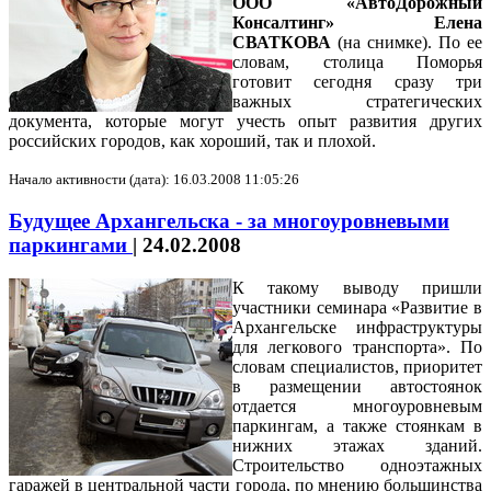
ООО «АвтоДорожный
Консалтинг» Елена
СВАТКОВА
(на снимке). По ее
словам, столица Поморья
готовит сегодня сразу три
важных стратегических
документа, которые могут учесть опыт развития других
российских городов, как хороший, так и плохой.
Начало активности (дата): 16.03.2008 11:05:26
Будущее Архангельска - за многоуровневыми
паркингами
|
24.02.2008
К такому выводу пришли
участники семинара «Развитие в
Архангельске инфраструктуры
для легкового транспорта». По
словам специалистов, приоритет
в размещении автостоянок
отдается многоуровневым
паркингам, а также стоянкам в
нижних этажах зданий.
Строительство одноэтажных
гаражей в центральной части города, по мнению большинства