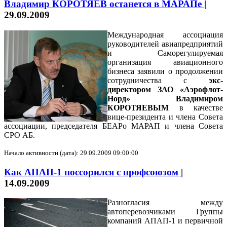
Владимир КОРОТЯЕВ останется в МАРАПе
|
29.09.2009
Международная ассоциация
руководителей авиапредприятий
и Саморегулируемая
организация авиационного
бизнеса заявили о продолжении
сотрудничества с
экс-
директором ЗАО «Аэрофлот-
Норд» Владимиром
КОРОТЯЕВЫМ
в качестве
вице-президента и члена Совета
ассоциации, председателя БЕАРо МАРАП и члена Совета
СРО АБ.
Начало активности (дата): 29.09.2009 09:00:00
Как АПАП-1 поссорился с профсоюзом
|
14.09.2009
Разногласия между
автоперевозчиками Группы
компаний АПАП-1 и первичной