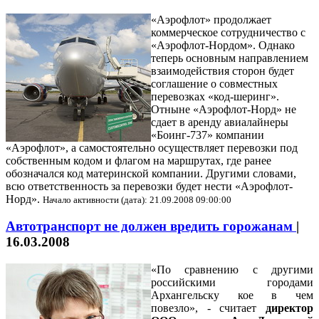
«Аэрофлот» продолжает
коммерческое сотрудничество с
«Аэрофлот-Нордом». Однако
теперь основным направлением
взаимодействия сторон будет
соглашение о совместных
перевозках «код-шеринг».
Отныне «Аэрофлот-Норд» не
сдает в аренду авиалайнеры
«Боинг-737» компании
«Аэрофлот», а самостоятельно осуществляет перевозки под
собственным кодом и флагом на маршрутах, где ранее
обозначался код материнской компании. Другими словами,
всю ответственность за перевозки будет нести «Аэрофлот-
Норд».
Начало активности (дата): 21.09.2008 09:00:00
Автотранспорт не должен вредить горожанам
|
16.03.2008
«По сравнению с другими
российскими городами
Архангельску кое в чем
повезло», - считает
директор