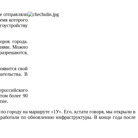
е отправляли
емя которого
гоустройству
оров города.
ниями. Можно
разрешаются,
оявится свой
ательства. В
ероссийского
том более 90
тие.
о городу на маршруте «1У». Его, кстати говоря, мы открыли в
 работали по обновлению инфраструктуры. В конце года после