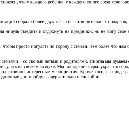
ь спокоен, что у каждого ребенка, у каждого юного архангелогор
заций собрали более двух тысяч благотворительных подарков, и
уда‑нибудь съездить и отдохнуть на праздники, но не могу себе
ого, чтобы просто погулять по городу с семьёй. Тем более что 
 семьями – со своими детьми и родителями. Иногда мы думаем
ьше гулять на свежем воздухе. Мы постарались ярко украсить гор
одготовили интересные мероприятия. Кроме того, в городе ра
аздничные дни пройдут содержательно и спокойно.