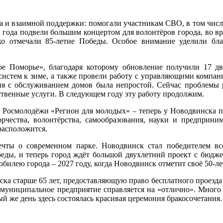
а и взаимной поддержки: помогали участникам СВО, в том числ
года подвели большим концертом для волонтёров города, во вр
ко отмечали 85‑летие Победы. Особое внимание уделили бла
е Поморье», благодаря которому обновление получили 17 дв
истем к зиме, а также провели работу с управляющими компа
ция с обслуживанием домов была непростой. Сейчас проблемы 
твенные услуги. В следующем году эту работу продолжим.
е Росмолодёжи «Регион для молодых» – теперь у Новодвинска п
рчества, волонтёрства, самообразования, науки и предприним
расположится.
ечты о современном парке. Новодвинск стал победителем вс
еды, и теперь город ждёт большой двухлетний проект с бюдже
билею города – 2027 году, когда Новодвинск отметит своё 50‑ле
а старше 65 лет, предоставляющую право бесплатного проезда п
 – муниципальное предприятие справляется на «отлично». Много
 же день здесь состоялась красивая церемония бракосочетания.