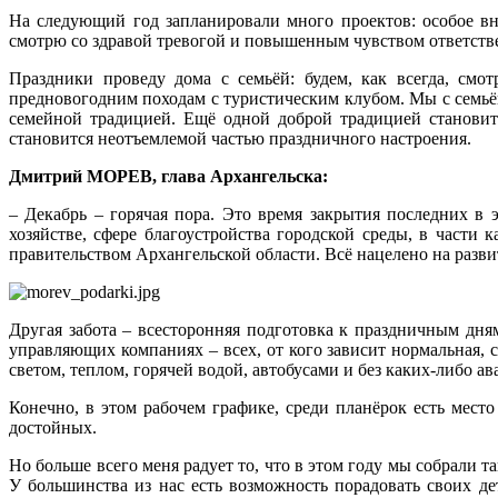
На следующий год запланировали много проектов: особое вни
смотрю со здравой тревогой и повышенным чувством ответстве
Праздники проведу дома с семьёй: будем, как всегда, см
предновогодним походам с туристическим клубом. Мы с семьёй 
семейной традицией. Ещё одной доброй традицией становит
становится неотъемлемой частью праздничного настроения.
Дмитрий МОРЕВ, глава Архангельска:
– Декабрь – горячая пора. Это время закрытия последних в 
хозяйстве, сфере благоустройства городской среды, в части
правительством Архангельской области. Всё нацелено на разви
Другая забота – всесторонняя подготовка к праздничным дн
управляющих компаниях – всех, от кого зависит нормальная, 
светом, теплом, горячей водой, автобусами и без каких‑либо ав
Конечно, в этом рабочем графике, среди планёрок есть мес
достойных.
Но больше всего меня радует то, что в этом году мы собрали 
У большинства из нас есть возможность порадовать своих де