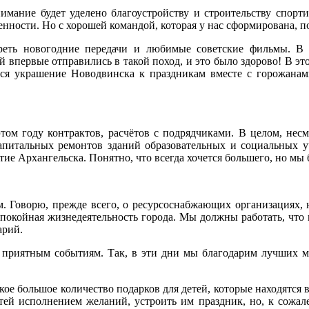
мание будет уделено благоустройству и строительству спорти
нности. Но с хорошей командой, которая у нас сформирована, п
отреть новогодние передачи и любимые советские фильмы. 
впервые отправились в такой поход, и это было здорово! В это
ся украшение Новодвинска к праздникам вместе с горожанами
этом году контрактов, расчётов с подрядчиками. В целом, нес
 капитальных ремонтов зданий образовательных и социальных уч
тие Архангельска. Понятно, что всегда хочется большего, но мы
ям. Говорю, прежде всего, о ресурсоснабжающих организациях
спокойная жизнедеятельность города. Мы должны работать, что 
арий.
то приятным событиям. Так, в эти дни мы благодарим лучших
такое большое количество подарков для детей, которые находятс
тей исполнением желаний, устроить им праздник, но, к сожален