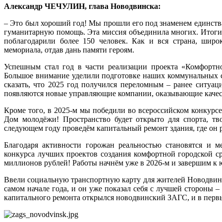
Александр ЧЕЧУЛИН, глава Новодвинска:
– Это был хороший год! Мы прошли его под знаменем единств
гуманитарную помощь. Эта миссия объединила многих. Итоги 
поблагодарили более 150 человек. Как и вся страна, широ
мемориала, отдав дань памяти героям.
Успешным стал год в части реализации проекта «Комфортно
Большое внимание уделили подготовке наших коммунальных с
сказать, что 2025 год получился переломным – ранее ситуа
появляются новые управляющие компании, оказывающие качес
Кроме того, в 2025‑м мы победили во всероссийском конкурс
Дом молодёжи! Пространство будет открыто для спорта, тво
следующем году проведём капитальный ремонт здания, где он 
Благодаря активности горожан реальностью становятся и м
конкурса лучших проектов создания комфортной городской ср
миллионов рублей! Работы начнём уже в 2026‑м и завершим к ю
Ввели социальную транспортную карту для жителей Новодвинск
самом начале года, и он уже показал себя с лучшей стороны
капитального ремонта открылся новодвинский ЗАГС, и в первый