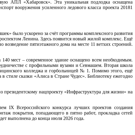
вую АПЛ «Хабаровск». Эта уникальная подлодка оснащена
спорт вооружения усиленного ледового класса проекта 20181
шек» было ускорено за счёт программы комплексного развития
проспектом Ленина. Здесь появится новый жилой комплекс. Ещё
о возведение пятиэтажного дома на месте 11 ветхих строений.
а 140 мест – современное здание оснащено всем необходимым.
рудничестве с профильными вузами и Севмашем. Вторая школа
ицинского колледжа и горбольницей № 1. Помимо этого, ещё
 в стиле сказки «Алиса в Стране Чудес». Библиотеку ежегодно
о президентскому нацпроекту «Инфраструктура для жизни» на
лем IX Всероссийского конкурса лучших проектов создания
онтаж покрытия, попадающего в пятно работ, прокладка сетей
дет выполнена до конца июля 2026 года.