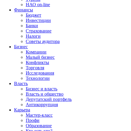
НАО on-line
Финансы
Бюджет
Инвестиции
Банки
Страхование
Налоги
Советы аудитора
Бизнес
Компании
Малый бизнес
Конфликты
Торговля
Исследования
Технологии
Власть
Бизнес и власть
Власть и общество
Депутатский портфель
Антикоррупция
Карьера
Мастер-класс
Профи
Образование
Кто есть кто?