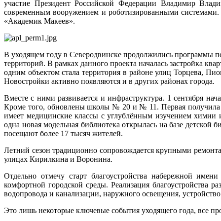
участие Президент Российской Федерации Владимир Влад
современным вооружением и роботизированными системами. В
«Академик Макеев».
В уходящем году в Северодвинске продолжились программы по
территорий. В рамках данного проекта началась застройка кв
одним объектом стала территория в районе улиц Торцева, Пио
Новостройки активно появляются и в других районах города.
Вместе с ними развивается и инфраструктура. 1 сентября на
Кроме того, обновлены школы № 20 и № 11. Первая получила
имеет медицинские классы с углублённым изучением химии 
одна новая модельная библиотека открылась на базе детской 
посещают более 17 тысяч жителей.
Летний сезон традиционно сопровождается крупными ремонта
улицах Кирилкина и Воронина.
Отдельно отмечу старт благоустройства набережной имени
комфортной городской среды. Реализация благоустройства ра
водопровода и канализации, наружного освещения, устройство 
Это лишь некоторые ключевые события уходящего года, все п