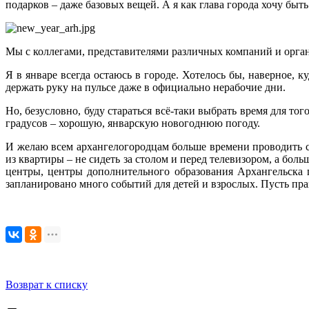
подарков – даже базовых вещей. А я как глава города хочу быт
Мы с коллегами, представителями различных компаний и органи
Я в январе всегда остаюсь в городе. Хотелось бы, наверное, к
держать руку на пульсе даже в официально нерабочие дни.
Но, безусловно, буду стараться всё‑таки выбрать время для т
градусов – хорошую, январскую новогоднюю погоду.
И желаю всем архангелогородцам больше времени проводить с
из квартиры – не сидеть за столом и перед телевизором, а бол
центры, центры дополнительного образования Архангельска п
запланировано много событий для детей и взрослых. Пусть пр
Возврат к списку