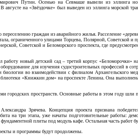
имирович Путин. Осенью на Севмаше вывели из эллинга но
 августе на «Звёздочке» был выведен из эллинга морской тран
 переселению граждан из аварийного жилья. Расселение «деревя
артала, ограниченного улицами Торцева, Полярной, Советской и 
нерской, Советской и Беломорского проспекта, где предусмотрен
чал работу новый детский сад – третий корпус «Беломорочки» н
 оборудование для изучения судостроительных профессий в сот
и биологии во взаимодействии с филиалом Архангельского мед
библиотеки «Книжкин дом» на проспекте Ленина. Она выполнена
ми городских пространств. Основные работы в этом году шли п
 Александра Зрячева. Концепция проекта признана победите
збита на три этапа, уже начаты подготовительные работы: дем
фундаментной плиты под модуль кафе. Остальная часть работ бу
роекты и программы будут продолжены.