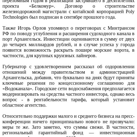
переломным годом в реализации застрявшего в десятилетиях
проекта «Белкомур». Договор о строительстве
железнодорожной магистрали с китайской корпорацией Poly
Technologies был подписан в сентябре прошлого года.
Также Игорь Орлов упомянул о переговорах с Минтрансом
РФ по поводу углубления и расширения судоходного канала в
порт Архангельск. Инвестиции оцениваются в сумму от двух
до четырех миллиардов рублей, и в случае успеха у города
появится возможность раскрыть пошире морские ворота, в
частности, для крупных круизных лайнеров.
Губернатор с удовлетворением рассказал об оздоровлении
отношений между правительством и администрацией
Архангельска, добавив, что буквально на днях будут приняты
ключевые решения по концессионному соглашению для
«Водоканала». Городские сети водоснабжения предполагается
модернизировать на средства частного инвестора, однако весь
вопрос - в рентабельности тарифа, который установит
областное агентство.
Относительно поддержки малого и среднего бизнеса на пресс-
конференции ничего принципиально нового не прозвучало:
меры те же. Зато заметно, что суммы свежи. В частности,
региональный гарантийный фонд — инвестиционная