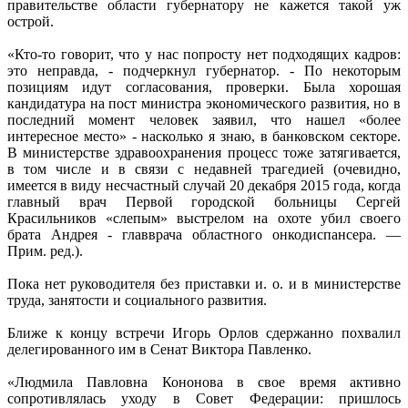
правительстве области губернатору не кажется такой уж
острой.
«Кто-то говорит, что у нас попросту нет подходящих кадров:
это неправда, - подчеркнул губернатор. - По некоторым
позициям идут согласования, проверки. Была хорошая
кандидатура на пост министра экономического развития, но в
последний момент человек заявил, что нашел «более
интересное место» - насколько я знаю, в банковском секторе.
В министерстве здравоохранения процесс тоже затягивается,
в том числе и в связи с недавней трагедией (очевидно,
имеется в виду несчастный случай 20 декабря 2015 года, когда
главный врач Первой городской больницы Сергей
Красильников «слепым» выстрелом на охоте убил своего
брата Андрея - главврача областного онкодиспансера. —
Прим. ред.).
Пока нет руководителя без приставки и. о. и в министерстве
труда, занятости и социального развития.
Ближе к концу встречи Игорь Орлов сдержанно похвалил
делегированного им в Сенат Виктора Павленко.
«Людмила Павловна Кононова в свое время активно
сопротивлялась уходу в Совет Федерации: пришлось