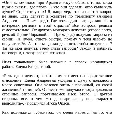
«Они вспоминают про Архангельскую область тогда, когда
нужно сказать, где плохо. А что они сделали, чтоб было чуть
лучше? Спросите у них! Я, например, ответа на этот вопрос
не знаю. Есть депутат в комитете по транспорту (Андрей
Андреев. — Прим. ред.). Где хоть один шаг, сделанный в
интересах региона в этой отрасли? Все вопросы решаем
самостоятельно. От другого молодого депутата (скорее всего,
речь об Ирине Чирковой. — Прим. ред.) получаю запросы из
серии: «А ну-ка, ответь быстро, почему у тебя чего-то не
получается?». А что ты сделал для того, чтобы получилось?
Ты же мой депутат, зачем слать запросы? Заходи в кабинет,
поговорим, и тогда всё станет ясно».
Иная тональность была заложена в словах, касающихся
работы Елены Вторыгиной.
«Есть один депутат, к которому я имею непосредственное
отношение: Елена Андреевна уходила в Думу с должности
моего советника. Она человек очень энергичный, со своей
жизненной позицией. От нее тоже получаю иногда довольно
странные запросы, поругиваемся из-за этого. С другой
стороны, все, о чем мы договаривались, она старается
выполнять», - поделился Игорь Орлов.
Как подчеркнул губернатор, он очень надеется на то, что