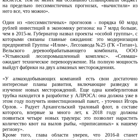
на предельно пессимистичных прогнозах, «вычистили» из
него все, что можно».
Один из «пессимистичных» прогнозов - порядка 60 млрд
рублей инвестиций в экономику региона: на 7 млрд больше,
чем в 2015-м. Губернатор назвал проекты «особой группы», с
которыми связаны главные ожидания: это модернизация
предприятий Группы «Илим», Лесозавода №25 (ГК «Титан»),
Вельского деревообрабатывающего комбината, ООО
«Устьянский лесопромышленный комплекс». «Севмаш»
ожидает техническое перевооружение. На полную мощность
выйдут фабрики на двух алмазных месторождениях.
«У алмазодобывающих компаний есть свои достаточно
интересные планы развития, включающие разведку и
изучение новых месторождений. Еще одна кимберлитовая
трубка находится в разработке у АЛРОСА: она должна уже в
этом году получить инвестиционный пакет, - уточнил Игорь
Орлов. - Радует Архангельский траловый флот, в составе
которого, впервые за много лет, к 2018 году должны
появиться четыре новых траулера: это позволит нарастить
количество квот на вылов рыбы, «приписанных» к нашему
региону».
Кроме того, глава области уверен, что 2016-й станет