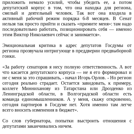
приложить немало усилий, чтобы убедить ее, а потом
депутатский корпус в том, что она находка для региона,
смелый и деятельный человек. Так вот она входила в
активный рабочий режим порядка 6-8 месяцев. В Сенат
нельзя так просто прийти и сказать «примите меня»: там надо
последовательно работать, позиционировать себя — именно
этим Виктор Николаевич сейчас и занимается».
Эмоциональная критика в адрес депутатов Госдумы от
региона прозвучала интригующе в преддверии предвыборной
гонки.
«За работу сенаторов я несу полную ответственность. А вот
что касается депутатского корпуса — не я его формировал и
не с меня за это спрашивать, - начал Игорь Орлов. - Но регион
сегодня реально страдает. Остается завидовать, к примеру,
коллеге Минниханову из Татарстана или Дрозденко из
Ленинградской области, в Волгоградской области есть
команда единомышленников. А у меня, скажу откровенно,
сегодня партнеров в Госдуме нет. Хотя именно там легче
всего вносить изменения в бюджет».
Со слов губернатора, попытки выстроить отношения с
депутатами заканчивались ничем.