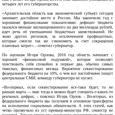
четырех лет его губернаторства.
«Архангельская область как экономический субъект сегодня
занимает достойное место в России. Мы закончили год с
хорошими финансовыми показателями: дефицит бюджета
оказался меньше запланированного на два миллиарда рублей,
идет речь об уменьшении бюджетных заимствований. Не
знаю других регионов, за исключением профицитных,
которые смогли так же сэкономить за счет сокращения
плановых затрат», - отметил губернатор.
По оценкам Игоря Орлова, 2016 год область начинает с
хорошей «финансовой подушкой», которая позволяет
чувствовать себя спокойно в первые два, обычно самых
тяжелых, финансовых месяца. Вероятное секвестирование
федерального бюджета на 10%, о чем все настойчивее пишут
центральные СМИ, команду губернатора не пугает.
«Во-первых, если секвестирование все-таки будет, то не
раньше марта — мая: тогда и можно будет говорить о каких-то
реальных цифрах, - пояснил Игорь Орлов. - Во-вторых, из
федерального бюджета мы получаем в основном трансферты
на исполнение социальных обязательств. А этих статей, как
четко прозвучало из уст премьер-министра РФ, секвестр не
коснется. Тем не менее мы осознанно спланировали бюджет