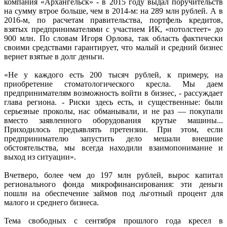
компания «Архангельск» - в 2015 году выдал поручительств
на сумму втрое больше, чем в 2014-м: на 289 млн рублей. А в
2016-м, по расчетам правительства, портфель кредитов,
взятых предпринимателями с участием ИК, «потолстеет» до
900 млн. По словам Игоря Орлова, так область фактически
своими средствами гарантирует, что малый и средний бизнес
вернет взятые в долг деньги.
«Не у каждого есть 200 тысяч рублей, к примеру, на
приобретение стоматологического кресла. Мы даем
предпринимателям возможность войти в бизнес, - рассуждает
глава региона. - Риски здесь есть, и существенные: были
серьезные проколы, нас обманывали, и не раз — покупали
вместо заявленного оборудования крутые машины...
Приходилось предъявлять претензии. При этом, если
предпринимателю запустить дело мешали внешние
обстоятельства, мы всегда находили взаимопонимание и
выход из ситуации».
Вчетверо, более чем до 197 млн рублей, вырос капитал
регионального фонда микрофинансирования: эти деньги
пошли на обеспечение займов под льготный процент для
малого и среднего бизнеса.
Тема свободных с сентября прошлого года кресел в