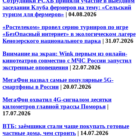
Сотрудники РСХБ приняли участие в выездном
заседании Клуба фермеров на тему: «Сельский
туризм для фермеров»
|
04.08.2026
«Ростелеком» провел серию турниров по игре
«БезОпасный интернет» в экологическом лагере
Кенозерского национального парка
|
31.07.2026
Внимание на экран: Wink первым из онлайн-
кинотеатров совместно с МЧС России запустил
экстренные оповещения
|
22.07.2026
МегаФон назвал самые популярные 5G-
смартфоны в России
|
20.07.2026
МегаФон охватил 4G-сигналом десятки
километров главной трассы Поморья
|
17.07.2026
ВТБ: заёмщики стали чаще покупать готовые
частные дома, чем строить
|
14.07.2026