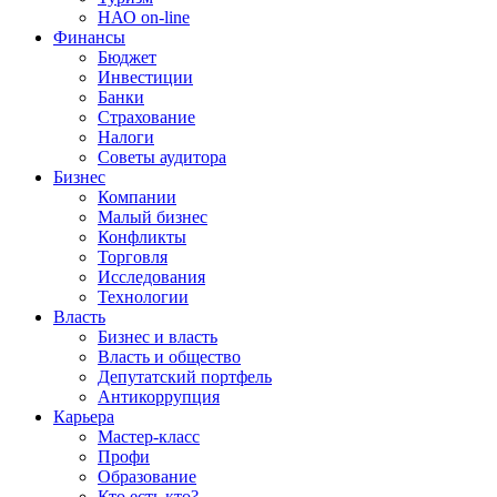
НАО on-line
Финансы
Бюджет
Инвестиции
Банки
Страхование
Налоги
Советы аудитора
Бизнес
Компании
Малый бизнес
Конфликты
Торговля
Исследования
Технологии
Власть
Бизнес и власть
Власть и общество
Депутатский портфель
Антикоррупция
Карьера
Мастер-класс
Профи
Образование
Кто есть кто?