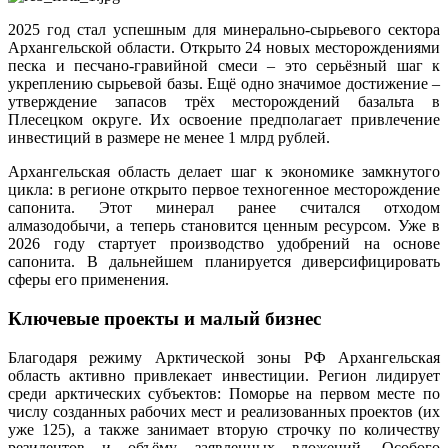
2025 год стал успешным для минерально‑сырьевого сектора
Архангельской области. Открыто 24 новых месторождениями
песка и песчано‑гравийной смеси – это серьёзный шаг к
укреплению сырьевой базы. Ещё одно значимое достижение –
утверждение запасов трёх месторождений базальта в
Плесецком округе. Их освоение предполагает привлечение
инвестиций в размере не менее 1 млрд рублей.
Архангельская область делает шаг к экономике замкнутого
цикла: в регионе открыто первое техногенное месторождение
сапонита. Этот минерал ранее считался отходом
алмазодобычи, а теперь становится ценным ресурсом. Уже в
2026 году стартует производство удобрений на основе
сапонита. В дальнейшем планируется диверсифицировать
сферы его применения.
Ключевые проекты и малый бизнес
Благодаря режиму Арктической зоны РФ Архангельская
область активно привлекает инвестиции. Регион лидирует
среди арктических субъектов: Поморье на первом месте по
числу созданных рабочих мест и реализованных проектов (их
уже 125), а также занимает вторую строчку по количеству
резидентов и объёму заявленных вложений. Особого