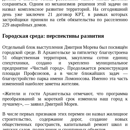
сохраняться. Одним из механизмов решения этой задачи он
назвал комплексное развитие территорий. На сегодняшний
день уже заключен 21 договор КРТ, в рамках которых
застройщики приняли на себя обязательства по расселению
229 аварийных домов.
Городская среда: перспективы развития
Отдельный блок выступления Дмитрия Морева был посвящён
городской среде. В Архангельске за пятилетку благоустроена
51 общественная территория, закуплены сотни единиц
спецтехники, создано и укреплено муниципальное
предприятие «Чистый город». Продолжается реконструкция
площади Профсоюзов, а в числе ближайших задач —
благоустройство парка имени Ломоносова. Именно эта часть
изменений наиболее заметна жителям.
«Жители и гости Архангельска отмечают, что программа
преобразований за короткий срок изменила наш город к
лучшему», — заявил Дмитрий Морев.
В числе первых признаков этих перемен он назвал жилищное
строительство, содержание дорог, создание новых
общественных пространств, капитальный ремонт школ и
детских садов, поликлиник и спортивных объектов.