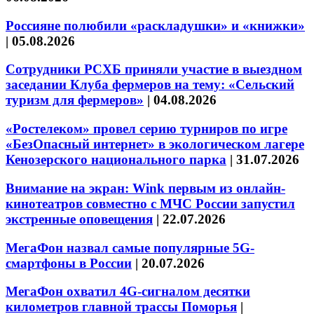
Россияне полюбили «раскладушки» и «книжки»
|
05.08.2026
Сотрудники РСХБ приняли участие в выездном
заседании Клуба фермеров на тему: «Сельский
туризм для фермеров»
|
04.08.2026
«Ростелеком» провел серию турниров по игре
«БезОпасный интернет» в экологическом лагере
Кенозерского национального парка
|
31.07.2026
Внимание на экран: Wink первым из онлайн-
кинотеатров совместно с МЧС России запустил
экстренные оповещения
|
22.07.2026
МегаФон назвал самые популярные 5G-
смартфоны в России
|
20.07.2026
МегаФон охватил 4G-сигналом десятки
километров главной трассы Поморья
|