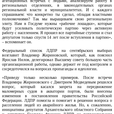
агитационных встречах с людьми, анализируем работу в
региональных отделениях, в законодательных органах
региональной власти и муниципалитетах. И с каждого
спрашиваем: что конкретно ты сделал, обладая властными
полномочиями? Так мы выращиваем свою региональную
элиту. Нам в Госдуме нужны «рабочие лошадки», которые
будут усиливать политическую партию через активную
работу с населением. Я прошел все партийные ступени и стал
депутатом только спустя 14 лет после вступления в партию»,
– вспоминает он.
Федеральный список ЛДПР на сентябрьских выборах
возглавит Владимир Жириновский, который, как пояснил
Ярослав Нилов, делегировал Высшему совету большую часть
организационной работы, однако держит ее под контролем и
сосредоточился на вопросах пропаганды и идеологии.
«Приведу только несколько примеров. После встречи
Владимира Жириновского с Дмитрием Медведевым решился
вопрос, который касался запрета на передвижение
маломерных судов в акватории портов, были внесены
изменения в постановления правительства Российской
Федерации. ЛДПР помогла и помогает в решении вопроса о
расселении людей из аварийного жилья. Но, к сожалению,
инициативы депутатов Архангельского областного Собрания