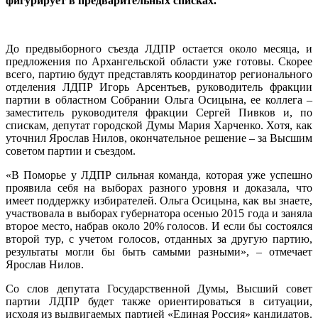
фигурирует в предварительных списках.
До предвыборного съезда ЛДПР остается около месяца, и
предложения по Архангельской области уже готовы. Скорее
всего, партию будут представлять координатор регионального
отделения ЛДПР Игорь Арсентьев, руководитель фракции
партии в областном Собрании Ольга Осицына, ее коллега –
заместитель руководителя фракции Сергей Пивков и, по
спискам, депутат городской Думы Мария Харченко. Хотя, как
уточнил Ярослав Нилов, окончательное решение – за Высшим
советом партии и съездом.
«В Поморье у ЛДПР сильная команда, которая уже успешно
проявила себя на выборах разного уровня и доказала, что
имеет поддержку избирателей. Ольга Осицына, как вы знаете,
участвовала в выборах губернатора осенью 2015 года и заняла
второе место, набрав около 20% голосов. И если бы состоялся
второй тур, с учетом голосов, отданных за другую партию,
результаты могли бы быть самыми разными», – отмечает
Ярослав Нилов.
Со слов депутата Государственной Думы, Высший совет
партии ЛДПР будет также ориентироваться в ситуации,
исходя из выдвигаемых партией «Единая Россия» кандидатов.