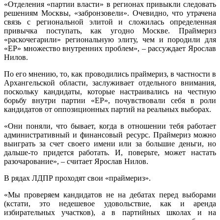
«Отделения «партии власти» в регионах привыкли следовать
решениям Москвы, «забронзовели». Очевидно, что утрачена
связь с региональной элитой и сложилась определенная
привычка поступать, как угодно Москве. Праймериз
«раскочегарили» региональную элиту, чем и породили для
«ЕР» множество внутренних проблем», – рассуждает Ярослав
Нилов.
По его мнению, то, как проводились праймериз, в частности в
Архангельской области, заслуживает отдельного внимания,
поскольку кандидаты, которые настраивались на честную
борьбу внутри партии «ЕР», почувствовали себя в роли
кандидатов от оппозиционных партий на реальных выборах.
«Они поняли, что бывает, когда в отношении тебя работает
административный и финансовый ресурс. Праймериз можно
выиграть за счет своего имени или за большие деньги, но
дальше-то придется работать. И, поверьте, может настать
разочарование», – считает Ярослав Нилов.
В рядах ЛДПР проходят свои «праймериз».
«Мы проверяем кандидатов не на дебатах перед выборами
(кстати, это недешевое удовольствие, как и аренда
избирательных участков), а в партийных школах и на