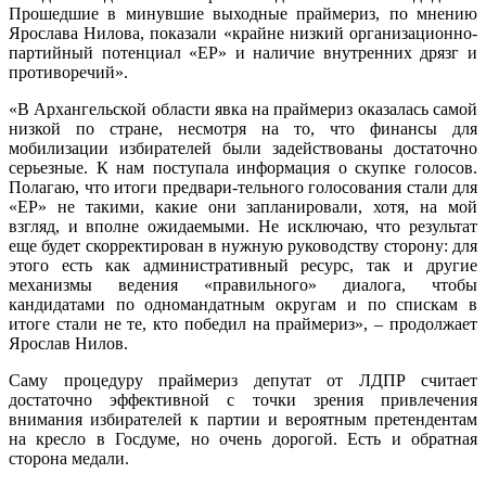
Прошедшие в минувшие выходные праймериз, по мнению
Ярослава Нилова, показали «крайне низкий организационно-
партийный потенциал «ЕР» и наличие внутренних дрязг и
противоречий».
«В Архангельской области явка на праймериз оказалась самой
низкой по стране, несмотря на то, что финансы для
мобилизации избирателей были задействованы достаточно
серьезные. К нам поступала информация о скупке голосов.
Полагаю, что итоги предвари-тельного голосования стали для
«ЕР» не такими, какие они запланировали, хотя, на мой
взгляд, и вполне ожидаемыми. Не исключаю, что результат
еще будет скорректирован в нужную руководству сторону: для
этого есть как административный ресурс, так и другие
механизмы ведения «правильного» диалога, чтобы
кандидатами по одномандатным округам и по спискам в
итоге стали не те, кто победил на праймериз», – продолжает
Ярослав Нилов.
Саму процедуру праймериз депутат от ЛДПР считает
достаточно эффективной с точки зрения привлечения
внимания избирателей к партии и вероятным претендентам
на кресло в Госдуме, но очень дорогой. Есть и обратная
сторона медали.