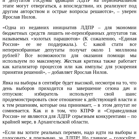
и депутатов Госдумы фракции ЛДПР на первоначальном
этапе могут отвергаться, а впоследствии, их реализуют под
другим авторством и острые вопросы решаются», – уверен
Ярослав Нилов.
«Одна из недавних инициатив ЛДПР – для экономии
бюджетных средств лишить не-переизбранных депутатов так
называемых «золотых парашютов» (К сожалению, «Единая
Россия» ее не поддержала.). С какой стати все
непереизбранные депутаты получат около 1 миллиона
рублей? Все возможности для оказания помощи мы
используем по максимуму. Жесткая критика также работает
как катализатор процессов или как импульс для ускорения
принятия решений», – добавляет Ярослав Нилов.
Явка на выборы в сентябре будет высокой, несмотря на то, что
день выборов приходится на завершение сезона дач и
отпусков: избиратель использует свой шанс
продемонстрировать свое отношение к действующей власти и
к тем решениям, которые она принимает, – в этом депутат не
сомневается. Как и в том, что КПРФ и «Справедливая
Россия» не являются для ЛДПР серьезным конкурентами – по
крайней мере, в Архангельской области.
«Если вы хотите реальных перемен, надо идти на выборы и
голосовать: я призываю, за ЛДПР! Но главное – голосуйте,