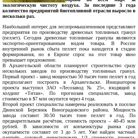
экологическую чистоту воздуха. За последние 3 года
количество предприятий биотопливной отрасли выросло в
несколько раз.
Наибольший интерес для лесопромышленников представляют
предприятия по производству древесных топливных гранул
(пеллет). Сегодня древесные топливные гранулы являются
экспортно-ориентированным видом товара. В России
внутренний рынок сбыта пеллет пока находится в стадии
формирования, но в Европе спрос на этот товар явно
превышает предложение.
В Архангельской области планируют строительство сразу
нескольких заводов по производству топливных гранул.
Первый проект - завод мощностью 50 тысяч тонн пеллет в год
предполагают построить в Архангельске. Инициатором
проекта выступил ЗАО «Лесозавод № 25», входящий в
холдинг «Титан». По прогнозам специалистов, завод
стоимостью в $7 млн окупится через 4 года.
Второй проект специалисты намерены реализовать в поселке
Двинской Березник Виноградовского района. Мощность
завода составит 30-50 тысяч тонн пеллет в год. По
предварительным расчётам, стоимость проекта – 40-45 млн
рублей. В зависимости от конъюнктуры рынка срок
окупаемости составит от 3 до 5 лет. Уже найден частный
партнёр, готовый инвестировать 1/3 стоимости проекта.