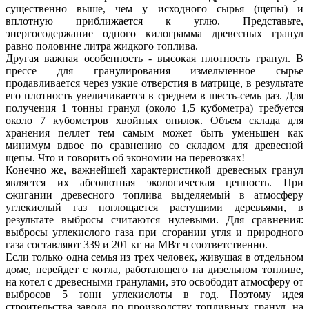
существенно выше, чем у исходного сырья (щепы) и
вплотную приближается к углю. Представьте,
энергосодержание одного килограмма древесных гранул
равно половине литра жидкого топлива.
Другая важная особенность - высокая плотность гранул. В
прессе для гранулирования измельченное сырье
продавливается через узкие отверстия в матрице, в результате
его плотность увеличивается в среднем в шесть-семь раз. Для
получения 1 тонны гранул (около 1,5 кубометра) требуется
около 7 кубометров хвойных опилок. Объем склада для
хранения пеллет тем самым может быть уменьшен как
минимум вдвое по сравнению со складом для древесной
щепы. Что и говорить об экономии на перевозках!
Конечно же, важнейшей характеристикой древесных гранул
является их абсолютная экологическая ценность. При
сжигании древесного топлива выделяемый в атмосферу
углекислый газ поглощается растущими деревьями, в
результате выбросы считаются нулевыми. Для сравнения:
выбросы углекислого газа при сгорании угля и природного
газа составляют 339 и 201 кг на МВт ч соответственно.
Если только одна семья из трех человек, живущая в отдельном
доме, перейдет с котла, работающего на дизельном топливе,
на котел с древесными гранулами, это освободит атмосферу от
выбросов 5 тонн углекислоты в год. Поэтому идея
строительства завода по производству топливных гранул, на