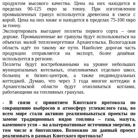
продуктом высокого качества. Цена на них находится в
пределах 90-125 евро за тонну. При изготовлении
промышленных гранул используется древесина в смеси с
корой. Цена на них ниже и находится в пределах 75-100 евро
за тонну.
Экспортировать выгоднее пеллеты первого сорта – они
дороже. Промышленные же гранулы будут использоваться на
объектах малой теплоэнергетики Архангельска. Вологодская
область идёт по такому же пути. Наиболее дорогая часть
продукции отправляется на экспорт, более дешёвая
используется в регионе.
Пеллеты будут востребованными на уровне небольших
муниципальных котельных, отапливаемых отдельно школ,
больниц и бизнес-центров, а также индивидуальных
коттеджей. Думаю, что через 3 года многие коттеджи в
Архангельской области будут отапливаться котлами,
работающими на топливных гранулах.
- В связи с принятием Киотского протокола по
сокращению выбросов в атмосферу углекислого газа, во
всем мире стали активно реализовываться проекты по
замене традиционных видов топлива – газа, мазута,
каменного угля – на альтернативные источники энергии, в
том числе и биотопливо. Возможно ли данный проект
реализовать в рамках Киотского протокола?