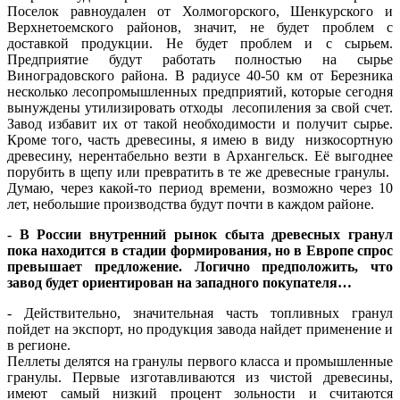
Поселок равноудален от Холмогорского, Шенкурского и
Верхнетоемского районов, значит, не будет проблем с
доставкой продукции. Не будет проблем и с сырьем.
Предприятие будут работать полностью на сырье
Виноградовского района. В радиусе 40-50 км от Березника
несколько лесопромышленных предприятий, которые сегодня
вынуждены утилизировать отходы лесопиления за свой счет.
Завод избавит их от такой необходимости и получит сырье.
Кроме того, часть древесины, я имею в виду низкосортную
древесину, нерентабельно везти в Архангельск. Её выгоднее
порубить в щепу или превратить в те же древесные гранулы.
Думаю, через какой-то период времени, возможно через 10
лет, небольшие производства будут почти в каждом районе.
- В России внутренний рынок сбыта древесных гранул
пока находится в стадии формирования, но в Европе спрос
превышает предложение. Логично предположить, что
завод будет ориентирован на западного покупателя…
- Действительно, значительная часть топливных гранул
пойдет на экспорт, но продукция завода найдет применение и
в регионе.
Пеллеты делятся на гранулы первого класса и промышленные
гранулы. Первые изготавливаются из чистой древесины,
имеют самый низкий процент зольности и считаются