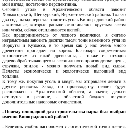
мой взгляд, достаточно перспективна.
Сегодня уголь в Архангельской области завозит
Холмогорский, Шенкурский, Верхнетоемский районы. Только
два года назад перестал завозить уголь Виноградовский район
- котельные, которые раньше отапливались круглым лесом
или углём, сейчас отапливаются щепой.
Как предприниматель от лесного комплекса, я считаю
неграмотным завозить десятки тысяч тонн каменного угля из
Воркуты и Кузбасса, в то время как у нас очень много
древесины пропадает на корню. Благодаря современным
технологиям из такой древесины, а также из отходов
деревообрабатывающего и лесопильного производства: щепы,
стружки, опилок - можно получить новый вид сырья.
Пеллеты экономически и экологически выгодный вид
топлива.
К тому же, покупая уголь и мазут, мы отправляем деньги в
другие регионы. Завод по производству пеллет будет
расположен в Архангельской области, а значит, деньги
останутся в регионе, а областной бюджет получит
дополнительные налоговые отчисления.
- Почему площадкой для строительства парка был выбран
именно Виноградовский район?
- Березник удобно расположен с логистической точки зрения.