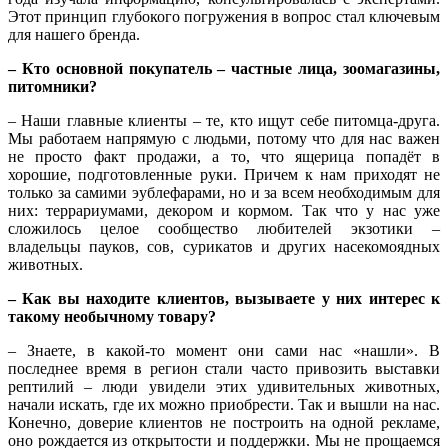
Этот принцип глубокого погружения в вопрос стал ключевым
для нашего бренда.
– Кто основной покупатель – частные лица, зоомагазины,
питомники?
– Наши главные клиенты – те, кто ищут себе питомца-друга.
Мы работаем напрямую с людьми, потому что для нас важен
не просто факт продажи, а то, что ящерица попадёт в
хорошие, подготовленные руки. Причем к нам приходят не
только за самими эублефарами, но и за всем необходимым для
них: террариумами, декором и кормом. Так что у нас уже
сложилось целое сообщество любителей экзотики –
владельцы пауков, сов, сурикатов и других насекомоядных
животных.
– Как вы находите клиентов, вызываете у них интерес к
такому необычному товару?
– Знаете, в какой‑то момент они сами нас «нашли». В
последнее время в регион стали часто привозить выставки
рептилий – люди увидели этих удивительных животных,
начали искать, где их можно приобрести. Так и вышли на нас.
Конечно, доверие клиентов не построить на одной рекламе,
оно рождается из открытости и поддержки. Мы не прощаемся