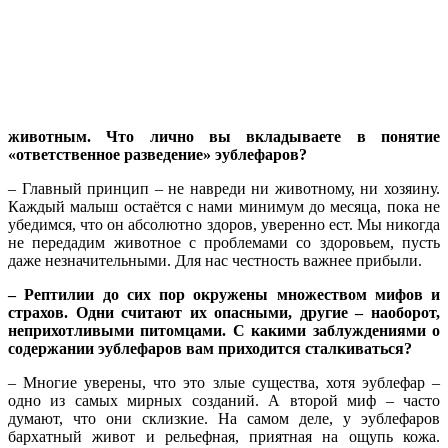
животным. Что лично вы вкладываете в понятие
«ответственное разведение» эублефаров?
– Главный принцип – не навреди ни животному, ни хозяину.
Каждый малыш остаётся с нами минимум до месяца, пока не
убедимся, что он абсолютно здоров, уверенно ест. Мы никогда
не передадим животное с проблемами со здоровьем, пусть
даже незначительными. Для нас честность важнее прибыли.
– Рептилии до сих пор окружены множеством мифов и
страхов. Одни считают их опасными, другие – наоборот,
неприхотливыми питомцами. С какими заблуждениями о
содержании эублефаров вам приходится сталкиваться?
– Многие уверены, что это злые существа, хотя эублефар –
одно из самых мирных созданий. А второй миф – часто
думают, что они склизкие. На самом деле, у эублефаров
бархатный живот и рельефная, приятная на ощупь кожа.