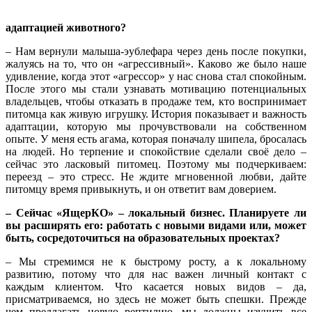
адаптацией животного?
– Нам вернули малыша-эублефара через день после покупки,
жалуясь на то, что он «агрессивный». Каково же было наше
удивление, когда этот «агрессор» у нас снова стал спокойным.
После этого мы стали узнавать мотивацию потенциальных
владельцев, чтобы отказать в продаже тем, кто воспринимает
питомца как живую игрушку. История показывает и важность
адаптации, которую мы прочувствовали на собственном
опыте. У меня есть агама, которая поначалу шипела, бросалась
на людей. Но терпение и спокойствие сделали своё дело –
сейчас это ласковый питомец. Поэтому мы подчеркиваем:
переезд – это стресс. Не ждите мгновенной любви, дайте
питомцу время привыкнуть, и он ответит вам доверием.
– Сейчас «ЯщерКО» – локальный бизнес. Планируете ли
вы расширять его: работать с новыми видами или, может
быть, сосредоточиться на образовательных проектах?
– Мы стремимся не к быстрому росту, а к локальному
развитию, потому что для нас важен личный контакт с
каждым клиентом. Что касается новых видов – да,
присматриваемся, но здесь не может быть спешки. Прежде
чем предлагать новую рептилию, мы должны изучить все