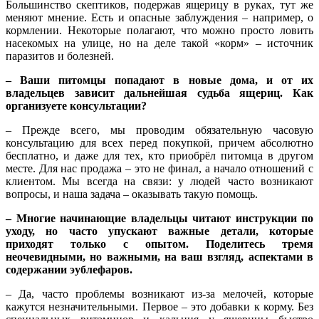
Большинство скептиков, подержав ящерицу в руках, тут же
меняют мнение. Есть и опасные заблуждения – например, о
кормлении. Некоторые полагают, что можно просто ловить
насекомых на улице, но на деле такой «корм» – источник
паразитов и болезней.
– Ваши питомцы попадают в новые дома, и от их
владельцев зависит дальнейшая судьба ящериц. Как
организуете консультации?
– Прежде всего, мы проводим обязательную часовую
консультацию для всех перед покупкой, причем абсолютно
бесплатно, и даже для тех, кто приобрёл питомца в другом
месте. Для нас продажа – это не финал, а начало отношений с
клиентом. Мы всегда на связи: у людей часто возникают
вопросы, и наша задача – оказывать такую помощь.
– Многие начинающие владельцы читают инструкции по
уходу, но часто упускают важные детали, которые
приходят только с опытом. Поделитесь тремя
неочевидными, но важными, на ваш взгляд, аспектами в
содержании эублефаров.
– Да, часто проблемы возникают из-за мелочей, которые
кажутся незначительными. Первое – это добавки к корму. Без