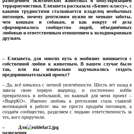
разведением экзотических животных и популяризацией
террариумистики. Елизавета рассказала «Бизнес-классу», с
какими трудностями сталкивается владелец необычных
питомцев, почему рептилиям нужно не меньше заботы,
чем кошкам и собакам, и как вокруг её дела
сформировалось сообщество людей, объединённых
любовью и ответственным отношением к холоднокровным
друзьям.
– Елизавета, для многих путь в зообизнес начинается с
собственной любви к животным. В вашем случае было
так, или вы изначально задумывались создать
предпринимательский проект?
– Да, всё началось с личной увлечённости. Шесть лет назад я
завела свою первую ящерицу, и постепенно хобби
превратилось в небольшой, но важный для меня проект –
«ЯщерКО». Именно любовь к рептилиям стала главной
мотивацией в работе: мы не просто продаём питомцев, а
создаём сообщество, разделяем с людьми ответственность за
тех, кого приручили.
– Для
разведения