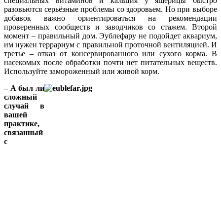
специальных витаминов и кальция у ящерицы быстро
разовьются серьёзные проблемы со здоровьем. Но при выборе
добавок важно ориентироваться на рекомендации
проверенных сообществ и заводчиков со стажем. Второй
момент – правильный дом. Эублефару не подойдет аквариум,
им нужен террариум с правильной проточной вентиляцией. И
третье – отказ от консервированного или сухого корма. В
насекомых после обработки почти нет питательных веществ.
Используйте замороженный или живой корм.
– А был ли
сложный
случай в
вашей
практике,
связанный
с