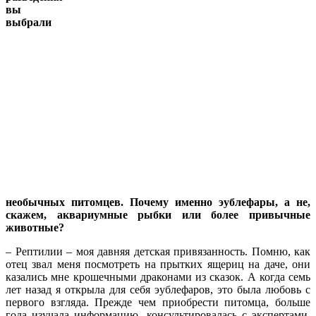
вы
выбрали
необычных питомцев. Почему именно эублефары, а не,
скажем, аквариумные рыбки или более привычные
животные?
– Рептилии – моя давняя детская привязанность. Помню, как
отец звал меня посмотреть на прытких ящериц на даче, они
казались мне крошечными драконами из сказок. А когда семь
лет назад я открыла для себя эублефаров, это была любовь с
первого взгляда. Прежде чем приобрести питомца, больше
года изучала информацию, консультировалась с экспертами.