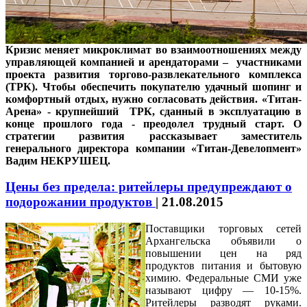
Кризис меняет микроклимат во взаимоотношениях между
управляющей компанией и арендаторами – участниками
проекта развития торгово-развлекательного комплекса
(ТРК). Чтобы обеспечить покупателю удачный шопинг и
комфортный отдых, нужно согласовать действия. «Титан-
Арена» - крупнейший ТРК, сданный в эксплуатацию в
конце прошлого года - преодолел трудный старт. О
стратегии развития рассказывает заместитель
генерального директора компании «Титан-Девелопмент»
Вадим НЕКРУШЕЦ.
Цены без предела: ритейлеры предупреждают о
подорожании продуктов
|
21.08.2015
Поставщики торговых сетей
Архангельска объявили о
повышении цен на ряд
продуктов питания и бытовую
химию. Федеральные СМИ уже
называют цифру — 10-15%.
Ритейлеры разводят руками.