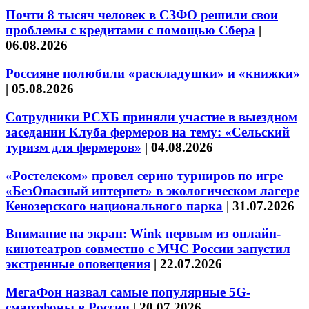
Почти 8 тысяч человек в СЗФО решили свои
проблемы с кредитами с помощью Сбера
|
06.08.2026
Россияне полюбили «раскладушки» и «книжки»
|
05.08.2026
Сотрудники РСХБ приняли участие в выездном
заседании Клуба фермеров на тему: «Сельский
туризм для фермеров»
|
04.08.2026
«Ростелеком» провел серию турниров по игре
«БезОпасный интернет» в экологическом лагере
Кенозерского национального парка
|
31.07.2026
Внимание на экран: Wink первым из онлайн-
кинотеатров совместно с МЧС России запустил
экстренные оповещения
|
22.07.2026
МегаФон назвал самые популярные 5G-
смартфоны в России
|
20.07.2026