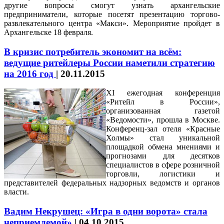
другие вопросы смогут узнать архангельские
предприниматели, которые посетят презентацию торгово-
развлекательного центра «Макси». Мероприятие пройдет в
Архангельске 18 февраля.
В кризис потребитель экономит на всём:
ведущие ритейлеры России наметили стратегию
на 2016 год
|
20.11.2015
XI ежегодная конференция
«Ритейл в России»,
организованная газетой
«Ведомости», прошла в Москве.
Конференц-зал отеля «Красные
Холмы» стал уникальной
площадкой обмена мнениями и
прогнозами для десятков
специалистов в сфере розничной
торговли, логистики и
представителей федеральных надзорных ведомств и органов
власти.
Вадим Некрушец: «Игра в одни ворота» стала
неприемлемой»
|
04.10.2015