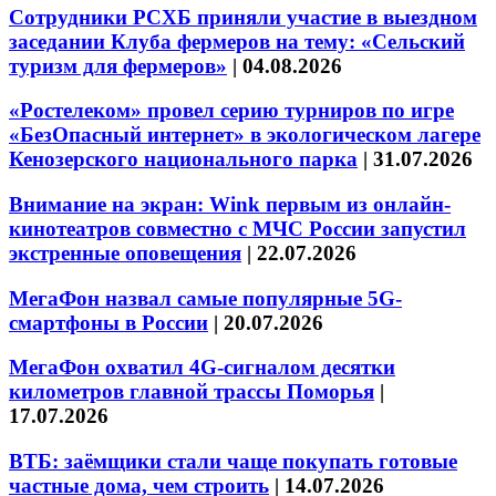
Сотрудники РСХБ приняли участие в выездном
заседании Клуба фермеров на тему: «Сельский
туризм для фермеров»
|
04.08.2026
«Ростелеком» провел серию турниров по игре
«БезОпасный интернет» в экологическом лагере
Кенозерского национального парка
|
31.07.2026
Внимание на экран: Wink первым из онлайн-
кинотеатров совместно с МЧС России запустил
экстренные оповещения
|
22.07.2026
МегаФон назвал самые популярные 5G-
смартфоны в России
|
20.07.2026
МегаФон охватил 4G-сигналом десятки
километров главной трассы Поморья
|
17.07.2026
ВТБ: заёмщики стали чаще покупать готовые
частные дома, чем строить
|
14.07.2026