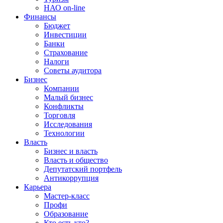
НАО on-line
Финансы
Бюджет
Инвестиции
Банки
Страхование
Налоги
Советы аудитора
Бизнес
Компании
Малый бизнес
Конфликты
Торговля
Исследования
Технологии
Власть
Бизнес и власть
Власть и общество
Депутатский портфель
Антикоррупция
Карьера
Мастер-класс
Профи
Образование
Кто есть кто?