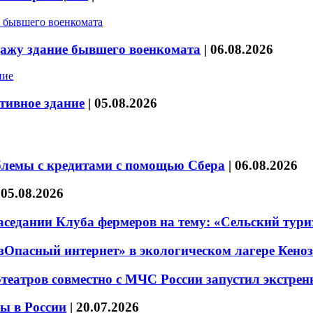
дажу здание бывшего военкомата
|
06.08.2026
тивное здание
|
05.08.2026
блемы с кредитами с помощью Сбера
|
06.08.2026
|
05.08.2026
седании Клуба фермеров на тему: «Сельский тури
езОпасный интернет» в экологическом лагере Кено
театров совместно с МЧС России запустил экстре
ы в России
|
20.07.2026