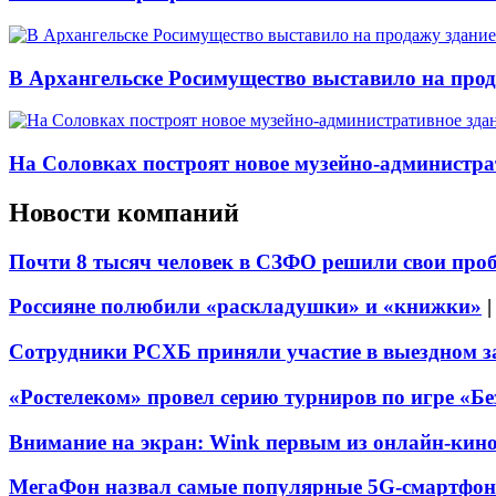
В Архангельске Росимущество выставило на про
На Соловках построят новое музейно-администра
Новости компаний
Почти 8 тысяч человек в СЗФО решили свои про
Россияне полюбили «раскладушки» и «книжки»
Сотрудники РСХБ приняли участие в выездном за
«Ростелеком» провел серию турниров по игре «Б
Внимание на экран: Wink первым из онлайн-кино
МегаФон назвал самые популярные 5G-смартфон