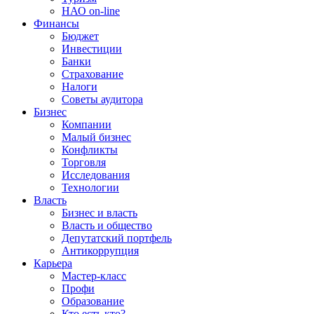
НАО on-line
Финансы
Бюджет
Инвестиции
Банки
Страхование
Налоги
Советы аудитора
Бизнес
Компании
Малый бизнес
Конфликты
Торговля
Исследования
Технологии
Власть
Бизнес и власть
Власть и общество
Депутатский портфель
Антикоррупция
Карьера
Мастер-класс
Профи
Образование
Кто есть кто?