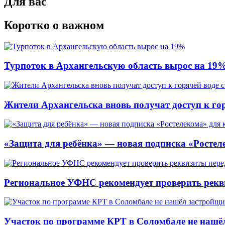
Для вас
Коротко о важном
Турпоток в Архангельскую область вырос на 19
Жители Архангельска вновь получат доступ к горя
«Защита для ребёнка» — новая подписка «Ростеле
Региональное УФНС рекомендует проверить рекв
Участок по программе КРТ в Соломбале не нашё