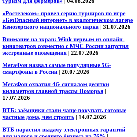
туризм для фермеров»
|
04.08.2026
«Ростелеком» провел серию турниров по игре
«БезОпасный интернет» в экологическом лагере
Кенозерского национального парка
|
31.07.2026
Внимание на экран: Wink первым из онлайн-
кинотеатров совместно с МЧС России запустил
экстренные оповещения
|
22.07.2026
МегаФон назвал самые популярные 5G-
смартфоны в России
|
20.07.2026
МегаФон охватил 4G-сигналом десятки
километров главной трассы Поморья
|
17.07.2026
ВТБ: заёмщики стали чаще покупать готовые
частные дома, чем строить
|
14.07.2026
ВТБ нарастил выдачу электронных гарантий
для малого и среднего бизнеса на 76%
|