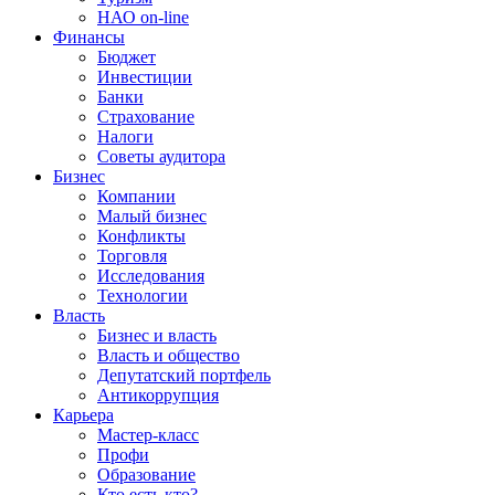
НАО on-line
Финансы
Бюджет
Инвестиции
Банки
Страхование
Налоги
Советы аудитора
Бизнес
Компании
Малый бизнес
Конфликты
Торговля
Исследования
Технологии
Власть
Бизнес и власть
Власть и общество
Депутатский портфель
Антикоррупция
Карьера
Мастер-класс
Профи
Образование
Кто есть кто?