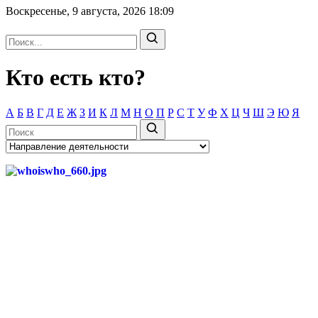
Воскресенье, 9 августа, 2026
18:09
Кто есть кто?
А
Б
В
Г
Д
Е
Ж
З
И
К
Л
М
Н
О
П
Р
С
Т
У
Ф
Х
Ц
Ч
Ш
Э
Ю
Я