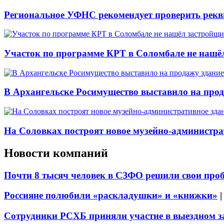
Региональное УФНС рекомендует проверить рекв
Участок по программе КРТ в Соломбале не нашё
В Архангельске Росимущество выставило на про
На Соловках построят новое музейно-администра
Новости компаний
Почти 8 тысяч человек в СЗФО решили свои про
Россияне полюбили «раскладушки» и «книжки»
Сотрудники РСХБ приняли участие в выездном за