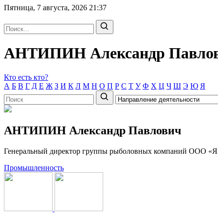
Пятница, 7 августа, 2026
21:37
АНТИПИН Александр Павло
Кто есть кто?
А
Б
В
Г
Д
Е
Ж
З
И
К
Л
М
Н
О
П
Р
С
Т
У
Ф
Х
Ц
Ч
Ш
Э
Ю
Я
АНТИПИН Александр Павлович
Генеральный директор группы рыболовных компаний ООО «Я
Промышленность