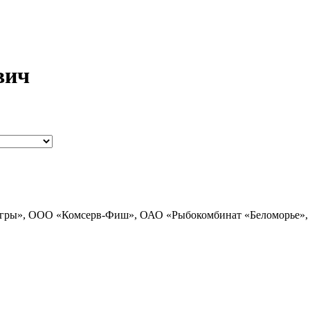
вич
гры», ООО «Комсерв-Фиш», ОАО «Рыбокомбинат «Беломорье»,