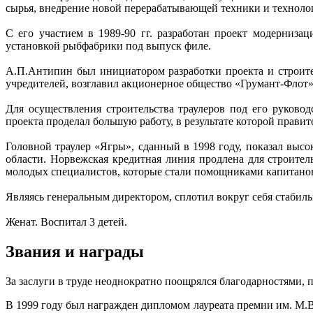
сырья, внедрение новой перерабатывающей техники и техноло
С его участием в 1989-90 гг. разработан проект модерниза
установкой рыбфабрики под выпуск филе.
А.П.Антипин был инициатором разработки проекта и строител
учредителей, возглавил акционерное общество «Грумант-Флот»
Для осуществления строительства траулеров под его руково
проекта проделал большую работу, в результате которой прави
Головной траулер «Ягры», сданный в 1998 году, показал вы
области. Норвежская кредитная линия продлена для строител
молодых специалистов, которые стали помощниками капитанов
Являясь генеральным директором, сплотил вокруг себя стабил
Женат. Воспитал 3 детей.
Звания и награды
За заслуги в труде неоднократно поощрялся благодарностями
В 1999 году был награжден дипломом лауреата премии им. М.