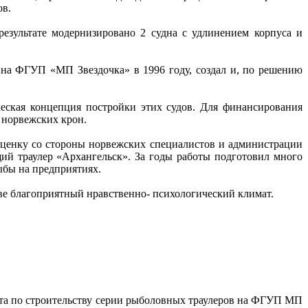
ов.
результате модернизировано 2 судна с удлинением корпуса и
ь на ФГУП «МП Звездочка» в 1996 году, создал и, по решению
ческая концепция постройки этих судов. Для финансирования
 норвежских крон.
оценку со стороны норвежских специалистов и администрации
щий траулер «Архангельск». За годы работы подготовил много
ыбы на предприятиях.
ве благоприятный нравственно- психологический климат.
кта по строительству серии рыболовных траулеров на ФГУП МП