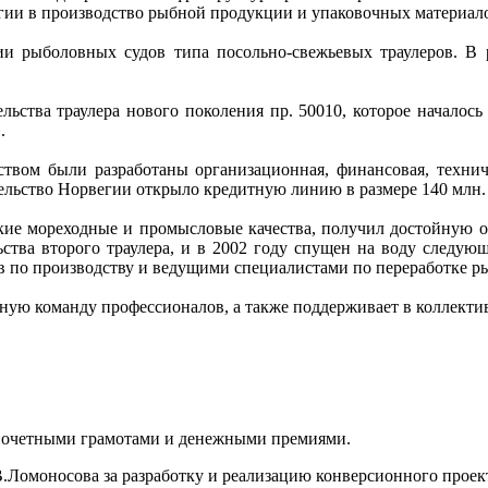
гии в производство рыбной продукции и упаковочных материал
ции рыболовных судов типа посольно-свежьевых траулеров. В 
ьства траулера нового поколения пр. 50010, которое началос
.
дством были разработаны организационная, финансовая, техни
тельство Норвегии открыло кредитную линию в размере 140 млн.
сокие мореходные и промысловые качества, получил достойную 
ьства второго траулера, и в 2002 году спущен на воду следую
 по производству и ведущими специалистами по переработке р
ьную команду профессионалов, а также поддерживает в коллекти
, почетными грамотами и денежными премиями.
В.Ломоносова за разработку и реализацию конверсионного прое