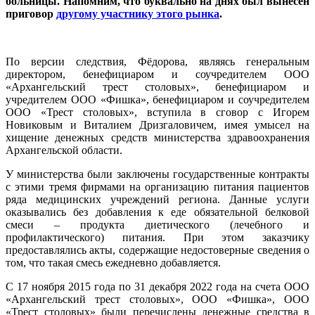
больницы. Напомним, что буквально на днях был вынесен
приговор
другому участнику этого рынка
.
По версии следствия, Фёдорова, являясь генеральным
директором, бенефициаром и соучредителем ООО
«Архангельский трест столовых», бенефициаром и
учредителем ООО «Фишка», бенефициаром и соучредителем
ООО «Трест столовых», вступила в сговор с Игорем
Новиковым и Виталием Дризгаловичем, имея умысел на
хищение денежных средств министерства здравоохранения
Архангельской области.
У министерства были заключены государственные контракты
с этими тремя фирмами на организацию питания пациентов
ряда медицинских учреждений региона. Данные услуги
оказывались без добавления к еде обязательной белковой
смеси – продукта диетического (лечебного и
профилактического) питания. При этом заказчику
предоставлялись акты, содержащие недостоверные сведения о
том, что такая смесь ежедневно добавляется.
С 17 ноября 2015 года по 31 декабря 2022 года на счета ООО
«Архангельский трест столовых», ООО «Фишка», ООО
«Трест столовых» были перечислены денежные средства в