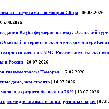
блемы с кредитами с помощью Сбера
|
06.08.2026
|
05.08.2026
седании Клуба фермеров на тему: «Сельский тури
езОпасный интернет» в экологическом лагере Кено
театров совместно с МЧС России запустил экстре
ы в России
|
20.07.2026
ов главной трассы Поморья
|
17.07.2026
тные дома, чем строить
|
14.07.2026
малого и среднего бизнеса на 76%
|
13.07.2026
латформе для автоматизации рутинных задач
|
07.0