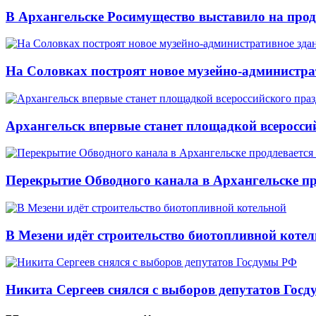
В Архангельске Росимущество выставило на про
На Соловках построят новое музейно-администра
Архангельск впервые станет площадкой всеросси
Перекрытие Обводного канала в Архангельске про
В Мезени идёт строительство биотопливной коте
Никита Сергеев снялся с выборов депутатов Гос