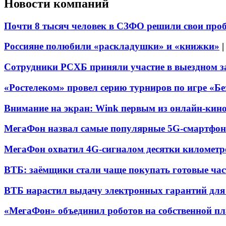
Новости компаний
Почти 8 тысяч человек в СЗФО решили свои про
Россияне полюбили «раскладушки» и «книжки»
Сотрудники РСХБ приняли участие в выездном за
«Ростелеком» провел серию турниров по игре «Б
Внимание на экран: Wink первым из онлайн-кино
МегаФон назвал самые популярные 5G-смартфон
МегаФон охватил 4G-сигналом десятки километр
ВТБ: заёмщики стали чаще покупать готовые час
ВТБ нарастил выдачу электронных гарантий для 
«МегаФон» объединил роботов на собственной п