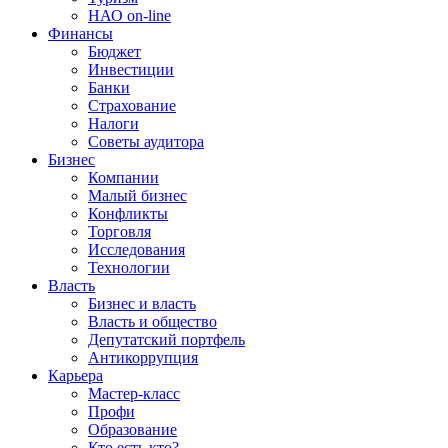
НАО on-line
Финансы
Бюджет
Инвестиции
Банки
Страхование
Налоги
Советы аудитора
Бизнес
Компании
Малый бизнес
Конфликты
Торговля
Исследования
Технологии
Власть
Бизнес и власть
Власть и общество
Депутатский портфель
Антикоррупция
Карьера
Мастер-класс
Профи
Образование
Кто есть кто?