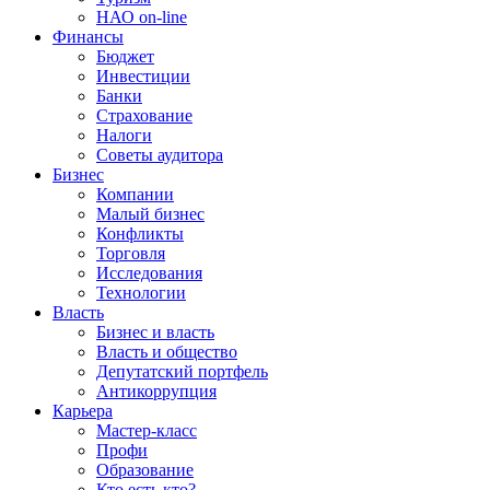
НАО on-line
Финансы
Бюджет
Инвестиции
Банки
Страхование
Налоги
Советы аудитора
Бизнес
Компании
Малый бизнес
Конфликты
Торговля
Исследования
Технологии
Власть
Бизнес и власть
Власть и общество
Депутатский портфель
Антикоррупция
Карьера
Мастер-класс
Профи
Образование
Кто есть кто?