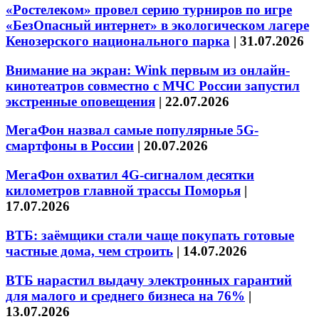
«Ростелеком» провел серию турниров по игре
«БезОпасный интернет» в экологическом лагере
Кенозерского национального парка
|
31.07.2026
Внимание на экран: Wink первым из онлайн-
кинотеатров совместно с МЧС России запустил
экстренные оповещения
|
22.07.2026
МегаФон назвал самые популярные 5G-
смартфоны в России
|
20.07.2026
МегаФон охватил 4G-сигналом десятки
километров главной трассы Поморья
|
17.07.2026
ВТБ: заёмщики стали чаще покупать готовые
частные дома, чем строить
|
14.07.2026
ВТБ нарастил выдачу электронных гарантий
для малого и среднего бизнеса на 76%
|
13.07.2026