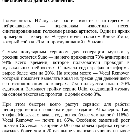
обезличенных данных абонентов.
Популярность ИИ-музыки растет вместе с интересом к
нейрокаверам — перепевкам известных песен
синтезированными голосами разных артистов. Один из ярких
примеров — кавер на «Седую ночь» голосом Канье Уэста,
который собрал 29 млн прослушиваний в Shazam.
Самым популярным сервисом для генерации музыки у
россиян остается Suno — на него приходится 73% аудитории и
94% всего времени, которое пользователи проводят в
музыкальных нейросетях. С начала года трафик платформы
вырос более чем на 20%. На втором месте — Vocal Remover,
который помогает выделять вокал из треков для дальнейшего
его использования в каверах. Им пользуется около 20%
аудитории. Замыкает тройку сервис Udio, создающий музыку
на основе текстовых промтов, с долей около 3%.
При этом быстрее всего растут сервисы для работы
непосредственно с голосом и для создания AI-каверов. Так,
трафик Moises.ai с начала года вырос более чем вдвое (+116%),
Vocal Remover — почти на 65%. Особенно заметный рост
показал Covers.ai: в апреле 2026 года объем трафика сервиса
оказался более чем в 20 раз выше январского уровня и вырос