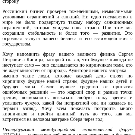
сторону.
Российский бизнес проверен тяжелейшими, немыслимыми
условиями ограничений и санкций. Ни одно государство в
мире не было подвергнуто такому набору санкционных
ограничений, которые увидела наша страна. При этом мы
сохранили стабильность и более того — развитие. Это
огромная заслуга нашего бизнеса и его взаимодействия с
государством.
Хочу напомнить фразу нашего великого физика Сергея
Петровича Капицы, который сказал, что будущее никогда не
наступает само — оно складывается по кирпичикам теми, кто
не ждёт милостей от природы. Аудитория нашего завтрака —
именно такие люди, которые каждый день строят по
кирпичику будущее нашей страны, будущее наших детей и
будущее мира. Самое лучшее средство от принятия
ошибочных решений — это жаркий спор и разные точки
зрения, возможность высказать любую точку зрения и
услышать чужую, какой бы неприятной она ни казалась на
первый взгляд. Хочу всем пожелать построить много
кирпичиков и пройти длинный путь до того, как мы
встретимся на деловом завтраке Сбера через год.
Петербургский международный экономический форум
(ПМЭФ) — уникальное событие в мире экономики и бизнеса.