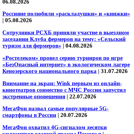
06.08.2026
Россияне полюбили «раскладушки» и «книжки»
|
05.08.2026
Сотрудники РСХБ приняли участие в выездном
заседании Клуба фермеров на тему: «Сельский
туризм для фермеров»
|
04.08.2026
«Ростелеком» провел серию турниров по игре
«БезОпасный интернет» в экологическом лагере
Кенозерского национального парка
|
31.07.2026
Внимание на экран: Wink первым из онлайн-
кинотеатров совместно с МЧС России запустил
экстренные оповещения
|
22.07.2026
МегаФон назвал самые популярные 5G-
смартфоны в России
|
20.07.2026
МегаФон охватил 4G-сигналом десятки
километров главной трассы Поморья
|