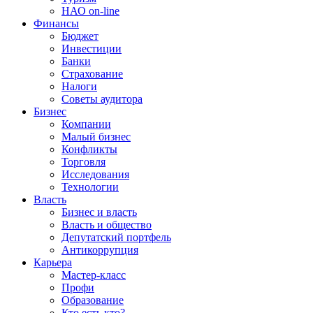
НАО on-line
Финансы
Бюджет
Инвестиции
Банки
Страхование
Налоги
Советы аудитора
Бизнес
Компании
Малый бизнес
Конфликты
Торговля
Исследования
Технологии
Власть
Бизнес и власть
Власть и общество
Депутатский портфель
Антикоррупция
Карьера
Мастер-класс
Профи
Образование
Кто есть кто?