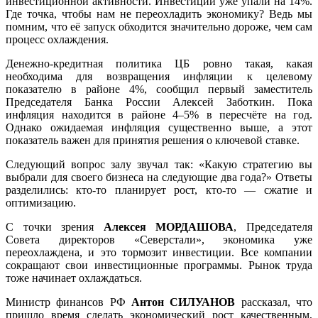
инвестиционной активности. Инвестиции уже упали на 14%.
Где точка, чтобы нам не переохладить экономику? Ведь мы
помним, что её запуск обходится значительно дороже, чем сам
процесс охлаждения.
Денежно-кредитная политика ЦБ ровно такая, какая
необходима для возвращения инфляции к целевому
показателю в районе 4%, сообщил первый заместитель
Председателя Банка России Алексей Заботкин. Пока
инфляция находится в районе 4–5% в пересчёте на год.
Однако ожидаемая инфляция существенно выше, а этот
показатель важен для принятия решения о ключевой ставке.
Следующий вопрос залу звучал так: «Какую стратегию вы
выбрали для своего бизнеса на следующие два года?» Ответы
разделились: кто-то планирует рост, кто-то — сжатие и
оптимизацию.
С точки зрения
Алексея МОРДАШОВА
, Председателя
Совета директоров «Северстали», экономика уже
переохлаждена, и это тормозит инвестиции. Все компании
сокращают свои инвестиционные программы. Рынок труда
тоже начинает охлаждаться.
Министр финансов РФ
Антон СИЛУАНОВ
рассказал, что
пришло время сделать экономический рост качественным,