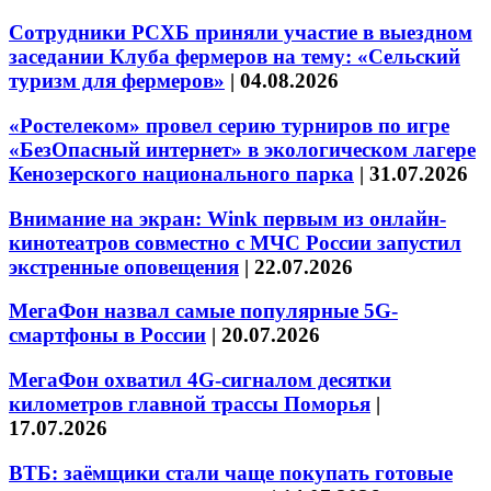
Сотрудники РСХБ приняли участие в выездном
заседании Клуба фермеров на тему: «Сельский
туризм для фермеров»
|
04.08.2026
«Ростелеком» провел серию турниров по игре
«БезОпасный интернет» в экологическом лагере
Кенозерского национального парка
|
31.07.2026
Внимание на экран: Wink первым из онлайн-
кинотеатров совместно с МЧС России запустил
экстренные оповещения
|
22.07.2026
МегаФон назвал самые популярные 5G-
смартфоны в России
|
20.07.2026
МегаФон охватил 4G-сигналом десятки
километров главной трассы Поморья
|
17.07.2026
ВТБ: заёмщики стали чаще покупать готовые