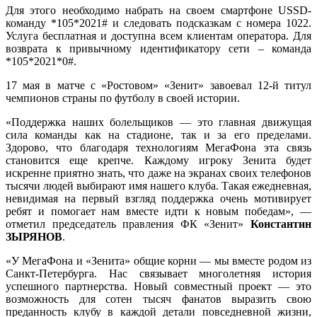
Для этого необходимо набрать на своем смартфоне USSD-
команду *105*2021# и следовать подсказкам с номера 1022.
Услуга бесплатная и доступна всем клиентам оператора. Для
возврата к привычному идентификатору сети – команда
*105*2021*0#.
17 мая в матче с «Ростовом» «Зенит» завоевал 12-й титул
чемпионов страны по футболу в своей истории.
«Поддержка наших болельщиков — это главная движущая
сила команды как на стадионе, так и за его пределами.
Здорово, что благодаря технологиям МегаФона эта связь
становится еще крепче. Каждому игроку Зенита будет
искренне приятно знать, что даже на экранах своих телефонов
тысячи людей выбирают имя нашего клуба. Такая ежедневная,
невидимая на первый взгляд поддержка очень мотивирует
ребят и помогает нам вместе идти к новым победам», —
отметил председатель правления ФК «Зенит»
Константин
ЗЫРЯНОВ
.
«У МегаФона и «Зенита» общие корни — мы вместе родом из
Санкт-Петербурга. Нас связывает многолетняя история
успешного партнерства. Новый совместный проект — это
возможность для сотен тысяч фанатов выразить свою
преданность клубу в каждой детали повседневной жизни,